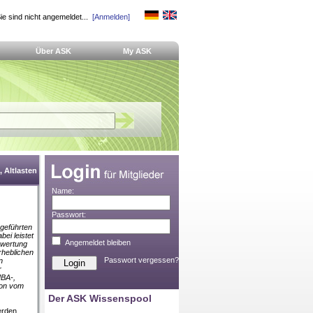
ie sind nicht angemeldet...
[Anmelden]
Über ASK
My ASK
 Altlasten
Name:
Passwort:
 geführten
ei leistet
Angemeldet bleiben
rwertung
rheblichen
Passwort vergessen?
n
r
MBA-,
hon vom
Der ASK Wissenspool
erden,