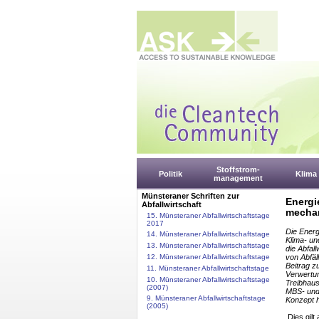
Stoffstrom-
Politik
Klima
management
Münsteraner Schriften zur
Energi
Abfallwirtschaft
mechan
15. Münsteraner Abfallwirtschaftstage
2017
Die Energ
14. Münsteraner Abfallwirtschaftstage
Klima- un
13. Münsteraner Abfallwirtschaftstage
die Abfal
12. Münsteraner Abfallwirtschaftstage
von Abfäl
Beitrag z
11. Münsteraner Abfallwirtschaftstage
Verwertun
10. Münsteraner Abfallwirtschaftstage
Treibhaus
(2007)
MBS- und
9. Münsteraner Abfallwirtschaftstage
Konzept h
(2005)
Dies gilt