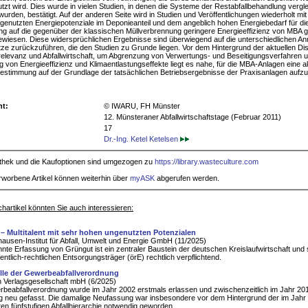
utzt wird. Dies wurde in vielen Studien, in denen die Systeme der Restabfallbehandlung vergl
wurden, bestätigt. Auf der anderen Seite wird in Studien und Veröffentlichungen wiederholt mi
ngenutzten Energiepotenziale im Deponieanteil und dem angeblich hohen Energiebedarf für di
g auf die gegenüber der klassischen Müllverbrennung geringere Energieeffizienz von MBA 
wiesen. Diese widersprüchlichen Ergebnisse sind überwiegend auf die unterschiedlichen 
ze zurückzuführen, die den Studien zu Grunde liegen. Vor dem Hintergrund der aktuellen Di
elevanz und Abfallwirtschaft, um Abgrenzung von Verwertungs- und Beseitigungsverfahren u
 von Energieeffizienz und Klimaentlastungseffekte liegt es nahe, für die MBA-Anlagen eine ak
estimmung auf der Grundlage der tatsächlichen Betriebsergebnisse der Praxisanlagen auf
ht:
© IWARU, FH Münster
12. Münsteraner Abfallwirtschaftstage (Februar 2011)
17
Dr.-Ing. Ketel Ketelsen
iothek und die Kaufoptionen sind umgezogen zu
https://library.wasteculture.com
rworbene Artikel können weiterhin über
myASK
abgerufen werden.
hartikel könnten Sie auch interessieren:
– Multitalent mit sehr hohen ungenutzten Potenzialen
ausen-Institut für Abfall, Umwelt und Energie GmbH (11/2025)
nnte Erfassung von Grüngut ist ein zentraler Baustein der deutschen Kreislaufwirtschaft und 
ffentlich-rechtlichen Entsorgungsträger (örE) rechtlich verpflichtend.
lle der Gewerbeabfallverordnung
 Verlagsgesellschaft mbH (6/2025)
beabfallverordnung wurde im Jahr 2002 erstmals erlassen und zwischenzeitlich im Jahr 20
ig neu gefasst. Die damalige Neufassung war insbesondere vor dem Hintergrund der im Jahr
ten fünfstufigen Abfallhierarchie notwendig geworden.