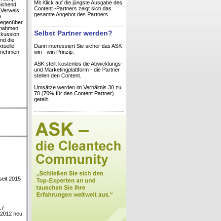
Mit Klick auf die jüngste Ausgabe des
eichend
Content -Partners zeigt sich das
t Verweis
gesamte Angebot des Partners
e
gegenüber
Annahmen
Selbst Partner werden?
skussion
nd die
tuelle
Dann interessiert Sie sicher das ASK
zunehmen.
win - win Prinzip:
ASK stellt kostenlos die Abwicklungs-
und Marketingplattform - die Partner
stellen den Content.
Umsätze werden im Verhältnis 30 zu
70 (70% für den Content Partner)
geteilt.
seit 2015
17
 2012 neu