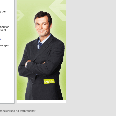
g der
and for
to all
n
erungen.
fsbelehrung für Verbraucher