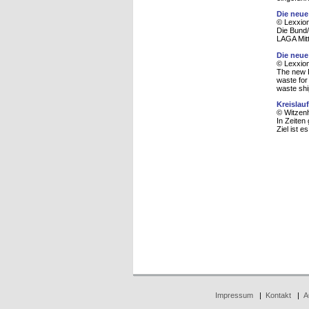
Die neue
© Lexxion
Die Bund/
LAGA Mitt
Die neue
© Lexxion
The new R
waste for 
waste sh
Kreislau
© Witzenh
In Zeiten
Ziel ist 
Impressum
|
Kontakt
|
A