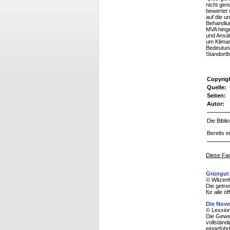
nicht gen
bewertet 
auf die u
Behandlun
MVA hinge
und Ansät
um Klimar
Bedeutung
Standortb
Copyrig
Quelle:
Seiten:
Autor:
Die Bibl
Bereits e
Diese Fac
Grüngut 
© Witzenh
Die getre
für alle ö
Die Nove
© Lexxion
Die Gewer
vollständ
eingeführ