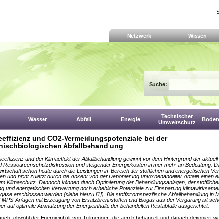
S
Netzwerk
Wissen
Suche:
Technischer
Wasser
Abfall
Energie
Boden,
Umweltschutz
eeffizienz und CO2-Vermeidungspotenziale bei der
ischbiologischen Abfallbehandlung
ieeffizienz und der Klimaeffekt der Abfallbehandlung gewinnt vor dem Hintergrund der aktuell
d Ressourcenschutzdiskussion und steigender Energiekosten immer mehr an Bedeutung. Dab
lwirtschaft schon heute durch die Leistungen im Bereich der stofflichen und energetischen Ve
len und nicht zuletzt durch die Abkehr von der Deponierung unvorbehandelter Abfälle einen e
um Klimaschutz. Dennoch können durch Optimierung der Behandlungsanlagen, der stoffliche
g und energetischen Verwertung noch erhebliche Potenziale zur Einsparung klimawirksame
gase erschlossen werden (siehe hierzu [1]). Die stoffstromspezifische Abfallbehandlung in 
 MPS-Anlagen mit Erzeugung von Ersatzbrennstoffen und Biogas aus der Vergärung ist sc
er auf optimale Ausnutzung der Energieinhalte der behandelten Restabfälle ausgerichtet.
 auch, obwohl der Energieinhalt von Teilmengen, die aerob behandelt und danach deponiert w