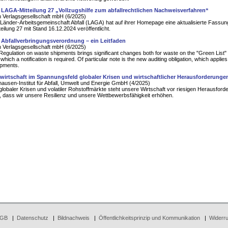
 LAGA-Mitteilung 27 „Vollzugshilfe zum abfallrechtlichen Nachweisverfahren“
 Verlagsgesellschaft mbH (6/2025)
Länder-Arbeitsgemeinschaft Abfall (LAGA) hat auf ihrer Homepage eine aktualisierte Fassun
eilung 27 mit Stand 16.12.2024 veröffentlicht.
 Abfallverbringungsverordnung – ein Leitfaden
 Verlagsgesellschaft mbH (6/2025)
egulation on waste shipments brings significant changes both for waste on the "Green List" 
which a notification is required. Of particular note is the new auditing obligation, which applies 
ipments.
fwirtschaft im Spannungsfeld globaler Krisen und wirtschaftlicher Herausforderunge
ausen-Institut für Abfall, Umwelt und Energie GmbH (4/2025)
 globaler Krisen und volatiler Rohstoffmärkte steht unsere Wirtschaft vor riesigen Herausford
es, dass wir unsere Resilienz und unsere Wettbewerbsfähigkeit erhöhen.
GB
|
Datenschutz
|
Bildnachweis
|
Öffentlichkeitsprinzip und Kommunikation
|
Widerru