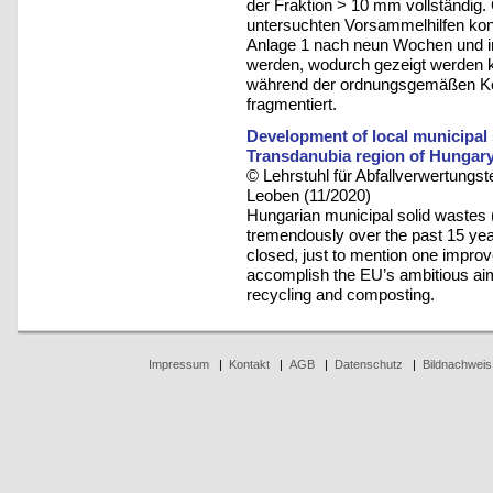
der Fraktion > 10 mm vollständig.
untersuchten Vorsammelhilfen konn
Anlage 1 nach neun Wochen und i
werden, wodurch gezeigt werden k
während der ordnungsgemäßen Ko
fragmentiert.
Development of local municipal
Transdanubia region of Hungar
© Lehrstuhl für Abfallverwertungst
Leoben (11/2020)
Hungarian municipal solid wast
tremendously over the past 15 yea
closed, just to mention one improv
accomplish the EU’s ambitious aim 
recycling and composting.
Impressum
|
Kontakt
|
AGB
|
Datenschutz
|
Bildnachweis