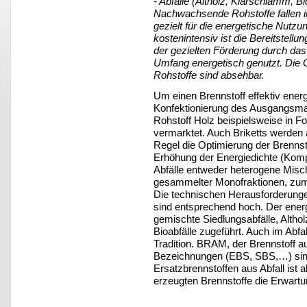
- Abfälle (Altholz, Klärschlamm, Bi
Nachwachsende Rohstoffe fallen i
gezielt für die energetische Nutz
kostenintensiv ist die Bereitstel
der gezielten Förderung durch da
Umfang energetisch genutzt. Die G
Rohstoffe sind absehbar.
Um einen Brennstoff effektiv energ
Konfektionierung des Ausgangsmat
Rohstoff Holz beispielsweise in F
vermarktet. Auch Briketts werden 
Regel die Optimierung der Brennsto
Erhöhung der Energiedichte (Komp
Abfälle entweder heterogene Misch
gesammelter Monofraktionen, zumin
Die technischen Herausforderunge
sind entsprechend hoch. Der ener
gemischte Siedlungsabfälle, Alth
Bioabfälle zugeführt. Auch im Abfal
Tradition. BRAM, der Brennstoff aus
Bezeichnungen (EBS, SBS,…) sin
Ersatzbrennstoffen aus Abfall ist 
erzeugten Brennstoffe die Erwartun