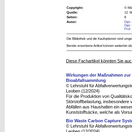
Copyright:
© IW
Quelle:
12. M
Seiten:
8
Autor:
Dipl.
Dipl.
Prof.
Die Bibliothek und die Kaufoptionen sind um
Bereits erworbene Artikel können weiterhin ü
Diese Fachartikel könnten Sie auc
Wirkungen der Maßnahmen zur V
Bioabfallsammlung
© Lehrstuhl für Abfallverwertungst
Leoben (12/2024)
Für die Produktion von Qualitätsk
Störstoffbelastung, insbesondere 
Abfällen aus Haushalten ein wesen
Kunststoffsäcke, welche als Vors
Bio Waste Carbon Capture Sys
© Lehrstuhl für Abfallverwertungst
Leoben (12/2024)