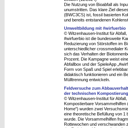
Die Nutzung von Bioabfall als Input
unumstritten. Das klare Ziel die
(BWC3CS) ist, fossil basierten Ko
und bereits entstandenen Kohlenst
Umweltbildung mit #wirfuerbio
© Witzenhausen-Institut für Abfa
#wirfuerbio ist die bundesweite K
Reduzierung von Störstoffen im Bio
unterschiedlicher crossmedialer
sich das Verhalten der Biotonnenb
Prozent. Die Kampagne weist eine
Abfallbox und der SpieleApp „#wirfu
Form von Spaß und Spiel erlebbar.
didaktisch funktionieren und ein B
Mülltrennung entwickeln.
Feldversuche zum Abbauverhalt
der technischen Kompostierun
© Witzenhausen-Institut für Abfa
Kompostierbare Vorsammelhilfen (
Home“) wurden zwei Versuchsmiete
eine theoretische Befüllung von 1 b
wurde. Die Vorsammelhilfen fragme
Rottewochen und verschwanden zw