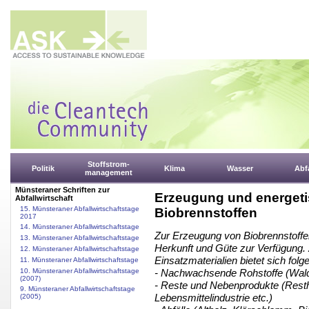
Stoffstrom-
Politik
Klima
Wasser
Abfa
management
Münsteraner Schriften zur
Erzeugung und energeti
Abfallwirtschaft
15. Münsteraner Abfallwirtschaftstage
Biobrennstoffen
2017
14. Münsteraner Abfallwirtschaftstage
Zur Erzeugung von Biobrennstoffe
13. Münsteraner Abfallwirtschaftstage
Herkunft und Güte zur Verfügung. 
12. Münsteraner Abfallwirtschaftstage
Einsatzmaterialien bietet sich folg
11. Münsteraner Abfallwirtschaftstage
10. Münsteraner Abfallwirtschaftstage
- Nachwachsende Rohstoffe (Wald
(2007)
- Reste und Nebenprodukte (Resth
9. Münsteraner Abfallwirtschaftstage
Lebensmittelindustrie etc.)
(2005)