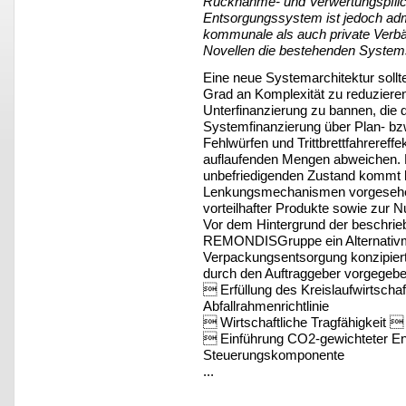
Rücknahme- und Verwertungspflicht
Entsorgungssystem ist jedoch adm
kommunale als auch private Verbän
Novellen die bestehenden Systems
Eine neue Systemarchitektur sollt
Grad an Komplexität zu reduzier
Unterfinanzierung zu bannen, die d
Systemfinanzierung über Plan- bzw
Fehlwürfen und Trittbrettfahreref
auflaufenden Mengen abweichen. Ne
unbefriedigenden Zustand kommt h
Lenkungsmechanismen vorgesehen 
vorteilhafter Produkte sowie zur 
Vor dem Hintergrund der beschrie
REMONDISGruppe ein Alternativm
Verpackungsentsorgung konzipier
durch den Auftraggeber vorgegebe
 Erfüllung des Kreislaufwirtscha
Abfallrahmenrichtlinie
 Wirtschaftliche Tragfähigkeit 
 Einführung CO2-gewichteter Ent
Steuerungskomponente
...