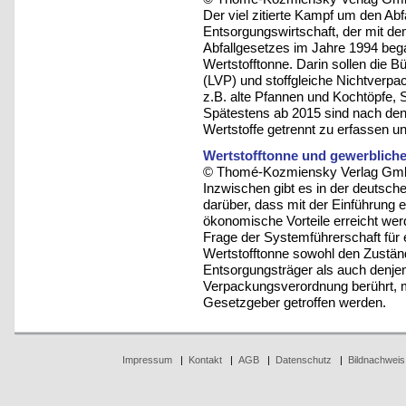
Der viel zitierte Kampf um den Ab
Entsorgungswirtschaft, der mit de
Abfallgesetzes im Jahre 1994 bega
Wertstofftonne. Darin sollen die B
(LVP) und stoffgleiche Nichtverpa
z.B. alte Pfannen und Kochtöpfe, 
Spätestens ab 2015 sind nach den
Wertstoffe getrennt zu erfassen un
Wertstofftonne und gewerblic
© Thomé-Kozmiensky Verlag Gmb
Inzwischen gibt es in der deutsche
darüber, dass mit der Einführung e
ökonomische Vorteile erreicht wer
Frage der Systemführerschaft für e
Wertstofftonne sowohl den Zuständi
Entsorgungsträger als auch denje
Verpackungsverordnung berührt, 
Gesetzgeber getroffen werden.
Impressum
|
Kontakt
|
AGB
|
Datenschutz
|
Bildnachweis