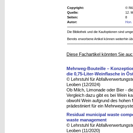
Copyright:
© IW
Quelle:
12. M
Seiten:
8
Autor:
Hon. 
Die Bibliothek und die Kaufoptionen sind um
Bereits erworbene Artikel können weiterhin ü
Diese Fachartikel könnten Sie auc
Mehrweg-Bouteille – Konzeptio
die 0,75-Liter-Weinflasche in Ös
© Lehrstuhl für Abfallverwertungst
Leoben (12/2024)
Ob Milch, Limonade oder Bier - die
Vergleich dazu gibt es bei Wein 
obwohl Wein aufgrund des hohen Ma
prädestiniert für ein Mehrwegsyst
Residual municipal waste compo
waste management
© Lehrstuhl für Abfallverwertungst
Leoben (11/2020)