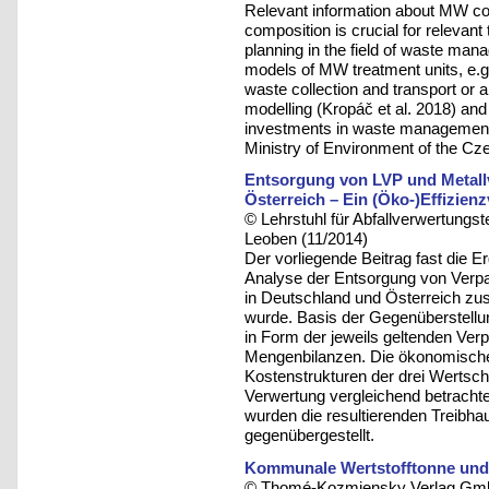
Relevant information about MW co
composition is crucial for relevan
planning in the field of waste ma
models of MW treatment units, e.g. 
waste collection and transport or 
modelling (Kropáč et al. 2018) an
investments in waste management. I
Ministry of Environment of the Cz
Entsorgung von LVP und Metall
Österreich – Ein (Öko-)Effizienz
© Lehrstuhl für Abfallverwertungst
Leoben (11/2014)
Der vorliegende Beitrag fast die E
Analyse der Entsorgung von Verpa
in Deutschland und Österreich zu
wurde. Basis der Gegenüberstellun
in Form der jeweils geltenden Ver
Mengenbilanzen. Die ökonomische 
Kostenstrukturen der drei Wertsc
Verwertung vergleichend betrachte
wurden die resultierenden Treibh
gegenübergestellt.
Kommunale Wertstofftonne und
© Thomé-Kozmiensky Verlag Gmb