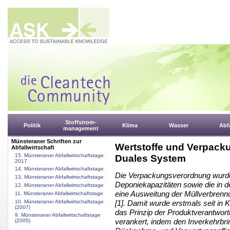
Stoffstrom-
Politik
Klima
Wasser
Abfa
management
Münsteraner Schriften zur
Wertstoffe und Verpackun
Abfallwirtschaft
15. Münsteraner Abfallwirtschaftstage
Duales System
2017
14. Münsteraner Abfallwirtschaftstage
Die Verpackungsverordnung wurde
13. Münsteraner Abfallwirtschaftstage
Deponiekapazitäten sowie die in 
12. Münsteraner Abfallwirtschaftstage
eine Ausweitung der Müllverbrenn
11. Münsteraner Abfallwirtschaftstage
10. Münsteraner Abfallwirtschaftstage
[1]. Damit wurde erstmals seit in 
(2007)
das Prinzip der Produktverantwortu
9. Münsteraner Abfallwirtschaftstage
verankert, indem den Inverkehrbr
(2005)