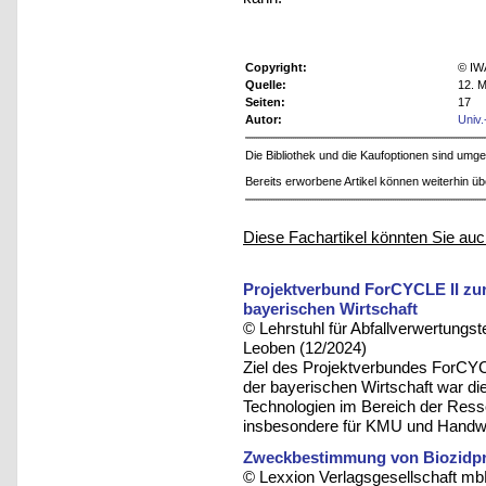
Copyright:
© IW
Quelle:
12. M
Seiten:
17
Autor:
Univ.
Die Bibliothek und die Kaufoptionen sind um
Bereits erworbene Artikel können weiterhin ü
Diese Fachartikel könnten Sie auc
Projektverbund ForCYCLE II zur
bayerischen Wirtschaft
© Lehrstuhl für Abfallverwertungst
Leoben (12/2024)
Ziel des Projektverbundes ForCYCL
der bayerischen Wirtschaft war d
Technologien im Bereich der Resso
insbesondere für KMU und Handwe
Zweckbestimmung von Biozidp
© Lexxion Verlagsgesellschaft mb