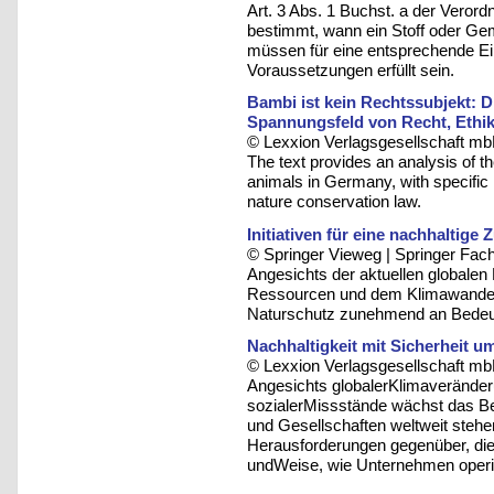
Art. 3 Abs. 1 Buchst. a der Vero
bestimmt, wann ein Stoff oder Gem
müssen für eine entsprechende Ei
Voraussetzungen erfüllt sein.
Bambi ist kein Rechtssubjekt: D
Spannungsfeld von Recht, Ethik
© Lexxion Verlagsgesellschaft mb
The text provides an analysis of th
animals in Germany, with specific 
nature conservation law.
Initiativen für eine nachhaltig
© Springer Vieweg | Springer F
Angesichts der aktuellen globale
Ressourcen und dem Klimawandel,
Naturschutz zunehmend an Bedeu
Nachhaltigkeit mit Sicherheit u
© Lexxion Verlagsgesellschaft mb
Angesichts globalerKlimaveränder
sozialerMissstände wächst das Be
und Gesellschaften weltweit steh
Herausforderungen gegenüber, die 
undWeise, wie Unternehmen operie