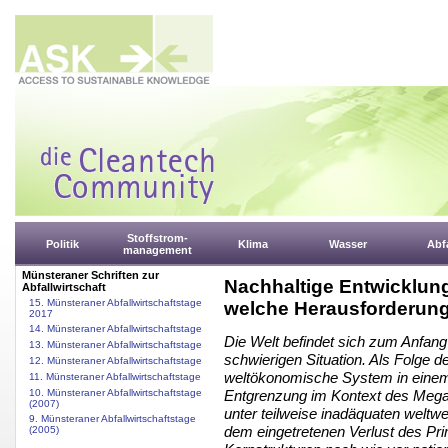
Stoffstrom-
Politik
Klima
Wasser
Abfa
management
Münsteraner Schriften zur
Nachhaltige Entwicklun
Abfallwirtschaft
15. Münsteraner Abfallwirtschaftstage
welche Herausforderung
2017
14. Münsteraner Abfallwirtschaftstage
Die Welt befindet sich zum Anfang
13. Münsteraner Abfallwirtschaftstage
schwierigen Situation. Als Folge 
12. Münsteraner Abfallwirtschaftstage
weltökonomische System in eine
11. Münsteraner Abfallwirtschaftstage
10. Münsteraner Abfallwirtschaftstage
Entgrenzung im Kontext des Megat
(2007)
unter teilweise inadäquaten welt
9. Münsteraner Abfallwirtschaftstage
dem eingetretenen Verlust des Prima
(2005)