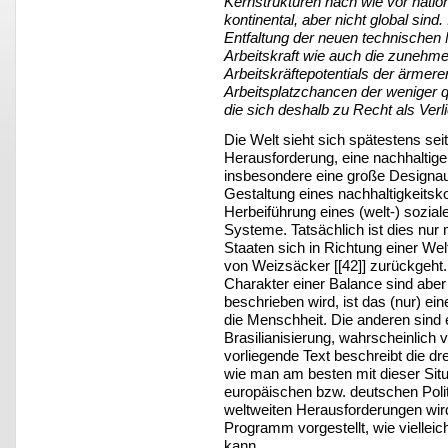
Kernstrukturen nach wie vor natio
kontinental, aber nicht global sin
Entfaltung der neuen technischen 
Arbeitskraft wie auch die zunehme
Arbeitskräftepotentials der ärmere
Arbeitsplatzchancen der weniger qu
die sich deshalb zu Recht als Ver
Die Welt sieht sich spätestens sei
Herausforderung, eine nachhaltige
insbesondere eine große Designauf
Gestaltung eines nachhaltigkeitsk
Herbeiführung eines (welt-) sozia
Systeme. Tatsächlich ist dies nu
Staaten sich in Richtung einer Welt
von Weizsäcker [[42]] zurückgeht
Charakter einer Balance sind aber
beschrieben wird, ist das (nur) ein
die Menschheit. Die anderen sind 
Brasilianisierung, wahrscheinlich 
vorliegende Text beschreibt die dr
wie man am besten mit dieser Situ
europäischen bzw. deutschen Polit
weltweiten Herausforderungen wird
Programm vorgestellt, wie vielleic
kann.