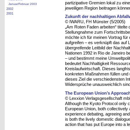
partizipative Gremien lokal zu eine
Januar/Februar 2003
jeweiligen Region beitragen könne
2002
2001
Zukunft der nachhaltigen Abfall
© IWARU, FH Münster (5/2005)
„Am Roten Faden arbeiten“ titelte 
Stellungnahme zum Fortschrittsbe
möchte ich für meinen Vortrag für 
aufgreifen – es verknüpft das auf L
übergreifende Leitbild der Nachhal
Nationen 1992 in Rio de Janeiro b
– und bestimmt meine Umweltpolitik
bedeutet Nachhaltigkeit Ressour
Kreislaufwirtschaft. Dieses langfris
konkreten Maßnahmen füllen und u
dieses Ziel die verschiedensten In
Widersprüche unausweichlich sind
The European Union’s Approac
© Lexxion Verlagsgesellschaft mb
Although the Kyoto Protocol only ca
European Union, both collectively 
experience debating, agreeing and 
is both the lively domestic dialog
action that has put Europe into a l