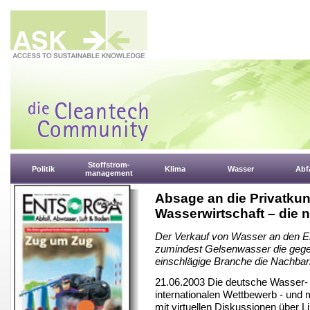
Stoffstrom-
Politik
Klima
Wasser
Abfa
management
Absage an die Privatkun
Wasserwirtschaft – die 
Der Verkauf von Wasser an den En
zumindest Gelsenwasser die gegenw
einschlägige Branche die Nachbar
21.06.2003 Die deutsche Wasser- 
internationalen Wettbewerb - und m
mit virtuellen Diskussionen über L