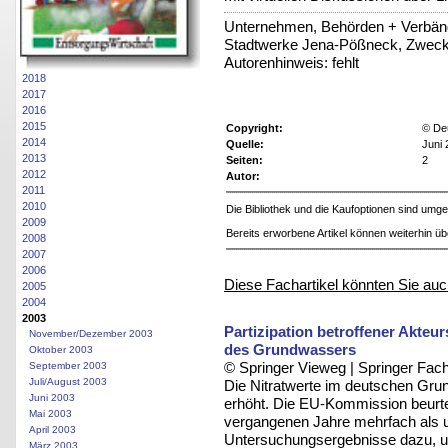
Unternehmen, Behörden + Verbän
Stadtwerke Jena-Pößneck, Zwec
Autorenhinweis: fehlt
2018
2017
2016
2015
Copyright:
© De
2014
Quelle:
Juni 
2013
Seiten:
2
2012
Autor:
2011
2010
Die Bibliothek und die Kaufoptionen sind um
2009
Bereits erworbene Artikel können weiterhin ü
2008
2007
2006
Diese Fachartikel könnten Sie auc
2005
2004
2003
Partizipation betroffener Akteu
November/Dezember 2003
des Grundwassers
Oktober 2003
© Springer Vieweg | Springer F
September 2003
Juli/August 2003
Die Nitratwerte im deutschen Grun
Juni 2003
erhöht. Die EU-Kommission beurte
Mai 2003
vergangenen Jahre mehrfach als u
April 2003
Untersuchungsergebnisse dazu, u
März 2003