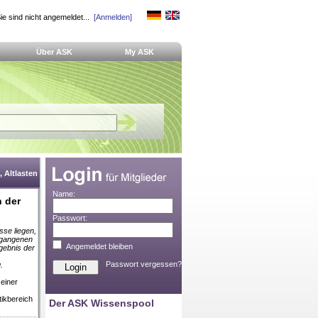
ie sind nicht angemeldet...
[Anmelden]
Über ASK
My ASK
 Altlasten
Name:
n der
Passwort:
sse liegen,
ergangenen
Angemeldet bleiben
gebnis der
Passwort vergessen?
.
einer
tikbereich
Der ASK Wissenspool