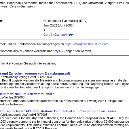
en, Behörden + Verbände: Institut für Fördertechnik (IFT) der Universität Stuttgart, Sita De
nweis: Cerstin Gammelin
ht:
© Deutscher Fachverlag (DFV)
Juni 2002 (Juni 2002)
1
Cerstin Gammelin
iothek und die Kaufoptionen sind umgezogen zu
https://library.wasteculture.com
rworbene Artikel können weiterhin über
myASK
abgerufen werden.
hartikel könnten Sie auch interessieren:
t und Zwischenlagerung von Ersatzbrennstoff
Kozmiensky Verlag GmbH (12/2003)
 Begriff Logistik werden alle Material- und Informationsprozesse zusammengefasst, die der
windung und der Zeitüberbrückung sowie deren Steuerung und Regelung dienen. Die Logist
r- und zwischenbetrieblichen Transport-, Lager- und Umschlagvorgänge.
kümmert sich um den Verbraucher?
s-Verlag (6/2005)
fortable, ortsnahe Sammelstellen werden die Konsumenten nur wenig zum Gelingen des
setzes beitragen
Consortia for REACH Registration: Contractual and Competition Law Issues
 Verlagsgesellschaft mbH (6/2005)
to reduce costs for industry and authorities, the Commission’s proposal for a REACH-Regulati
003 strongly supports the forming of consortia for the registration of about 30,000 substanc
ration requirements. This article examines contractual issues to be observed when forming an
 consortia based on the REACH Proposal.