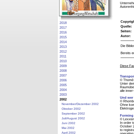
Unternehm
Autorenhi
Copyrig
2018
Quelle:
2017
Seiten:
2016
Autor:
2015
2014
Die Bibl
2013
2012
Bereits e
2011
2010
Diese Fac
2009
2008
2007
Transpor
© Thomé-
2006
Unter dem
2005
Raumüber
2004
alle inne
2003
Und wer 
2002
© Rhombo
November/Dezember 2002
Ohne kom
Elektroge
Oktober 2002
September 2002
Forming 
Juli/August 2002
© Lexxion
In order 
Juni 2002
October 2
Mai 2002
to regist
April 2002
operating