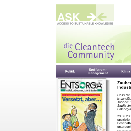
Stoffstrom-
Politik
Klima
management
Zauber
Industr
Dass die 
ist landl
Jahr die 
Studie „I
Entsorgun
23.06.200
spezielle
Beschäftig
untersuch