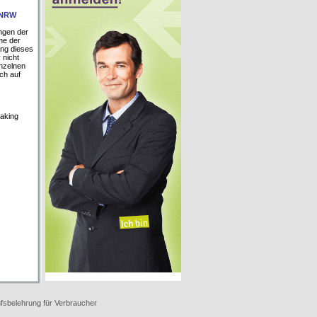
l NRW
ngen der
me der
ung dieses
 nicht
nzelnen
ich auf
making
fsbelehrung für Verbraucher