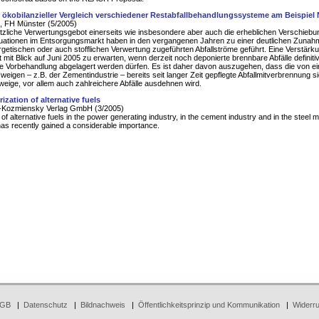
r ökobilanzieller Vergleich verschiedener Restabfallbehandlungssysteme am Beispie
 FH Münster (5/2005)
zliche Verwertungsgebot einerseits wie insbesondere aber auch die erheblichen Verschiebu
uationen im Entsorgungsmarkt haben in den vergangenen Jahren zu einer deutlichen Zunah
rgetischen oder auch stofflichen Verwertung zugeführten Abfallströme geführt. Eine Verstärk
t mit Blick auf Juni 2005 zu erwarten, wenn derzeit noch deponierte brennbare Abfälle definitiv
 Vorbehandlung abgelagert werden dürfen. Es ist daher davon auszugehen, dass die von ei
zweigen – z.B. der Zementindustrie – bereits seit langer Zeit gepflegte Abfallmitverbrennung s
weige, vor allem auch zahlreichere Abfälle ausdehnen wird.
ization of alternative fuels
Kozmiensky Verlag GmbH (3/2005)
n of alternative fuels in the power generating industry, in the cement industry and in the steel 
has recently gained a considerable importance.
GB
|
Datenschutz
|
Bildnachweis
|
Öffentlichkeitsprinzip und Kommunikation
|
Widerru