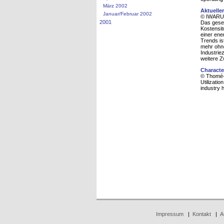
März 2002
Aktuelle
Januar/Februar 2002
© IWARU,
2001
Das geset
Kostensit
einer ene
Trends is
mehr ohne
Industrie
weitere Z
Character
© Thomé-
Utilizatio
industry 
Impressum
|
Kontakt
|
A