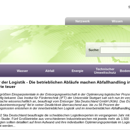
S
Netzwerk
Wissen
Suche:
Technischer
Wasser
Abfall
Energie
Boden,
Umweltschutz
 der Logistik - Die betrieblichen Abläufe machen Abfallhandling i
ie teuer
größten Einsparpotentiale in der Entsorgungswirtschaft in der Optimierung logistischer Proze
äufig bekannt. Das Institut für Fördertechnik (IFT) der Universität Stuttgart sah sich nun im v
Sache wissenschaftlich an, beauftragt vom Entsorger Sita Deutschland GmbH (Köln). Das Er
ndustrieentsorgung“ fiel in seiner Deutlichkeit überraschend aus: bis zu 56 Prozent der
gskosten entstehen in der innerbetrieblichen Logistik und im innerbetrieblichen Abfallhandling
2 Sita Deutschland beauftragte die schwäbischen Logistikexperten im vergangenen Jahr mit 
n Studie. Fünf Großbetriebe aus verschiedenen Industriebranchen mit jeweils mehr als 1.500
ten sollten detailliert auf ihren Aufwand und ihre individuellen Optimierungspotentiale im Logis
t werden...