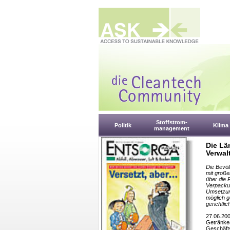
Stoffstrom-
Politik
Klima
management
Die Lä
Verwal
Die Bevöl
mit große
über die 
Verpackun
Umsetzung
möglich g
gerichtli
27.06.20
Getränkes
Geschäft