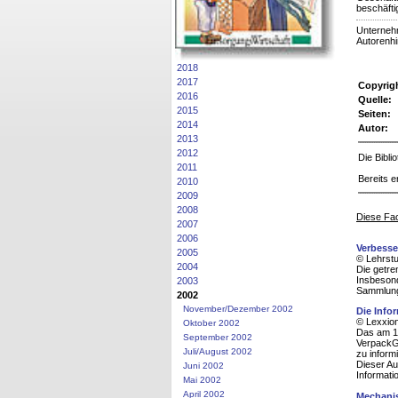
beschäftig
Unterneh
Autorenh
2018
2017
Copyrig
2016
Quelle:
2015
Seiten:
2014
Autor:
2013
2012
Die Bibl
2011
Bereits e
2010
2009
2008
Diese Fac
2007
2006
Verbesse
2005
© Lehrstu
2004
Die getren
Insbesond
2003
Sammlung
2002
November/Dezember 2002
Die Info
© Lexxion
Oktober 2002
Das am 1.
September 2002
VerpackG1
Juli/August 2002
zu inform
Dieser Au
Juni 2002
Informatio
Mai 2002
April 2002
Mechanis