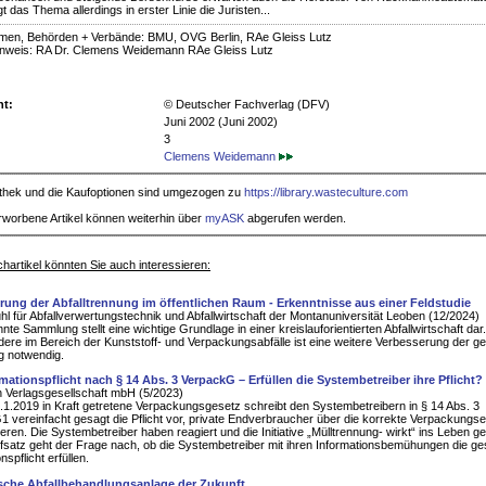
t das Thema allerdings in erster Linie die Juristen...
men, Behörden + Verbände: BMU, OVG Berlin, RAe Gleiss Lutz
inweis: RA Dr. Clemens Weidemann RAe Gleiss Lutz
ht:
© Deutscher Fachverlag (DFV)
Juni 2002 (Juni 2002)
3
Clemens Weidemann
iothek und die Kaufoptionen sind umgezogen zu
https://library.wasteculture.com
rworbene Artikel können weiterhin über
myASK
abgerufen werden.
hartikel könnten Sie auch interessieren:
rung der Abfalltrennung im öffentlichen Raum - Erkenntnisse aus einer Feldstudie
hl für Abfallverwertungstechnik und Abfallwirtschaft der Montanuniversität Leoben (12/2024)
nte Sammlung stellt eine wichtige Grundlage in einer kreislauforientierten Abfallwirtschaft dar.
ere im Bereich der Kunststoff- und Verpackungsabfälle ist eine weitere Verbesserung der ge
 notwendig.
rmationspflicht nach § 14 Abs. 3 VerpackG – Erfüllen die Systembetreiber ihre Pflicht?
 Verlagsgesellschaft mbH (5/2023)
1.2019 in Kraft getretene Verpackungsgesetz schreibt den Systembetreibern in § 14 Abs. 3
 vereinfacht gesagt die Pflicht vor, private Endverbraucher über die korrekte Verpackungs
ieren. Die Systembetreiber haben reagiert und die Initiative „Mülltrennung- wirkt“ ins Leben ge
fsatz geht der Frage nach, ob die Systembetreiber mit ihren Informationsbemühungen die ge
nspflicht erfüllen.
che Abfallbehandlungsanlage der Zukunft