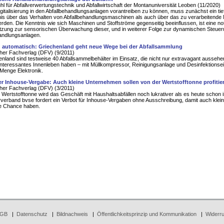
hl für Abfallverwertungstechnik und Abfallwirtschaft der Montanuniversität Leoben (11/2020)
gitalisierung in den Abfallbehandlungsanlagen vorantreiben zu können, muss zunächst ein tie
is über das Verhalten von Abfallbehandlungsmaschinen als auch über das zu verarbeitende 
erden. Die Kenntnis wie sich Maschinen und Stoffströme gegenseitig beeinflussen, ist eine n
zung zur sensorischen Überwachung dieser, und in weiterer Folge zur dynamischen Steuer
andlungsanlagen.
 automatisch: Griechenland geht neue Wege bei der Abfallsammlung
her Fachverlag (DFV) (9/2011)
enland sind testweise 40 Abfallsammelbehälter im Einsatz, die nicht nur extravagant ausseh
interessantes Innenleben haben – mit Müllkompressor, Reinigungsanlage und Desinfektionsei
Menge Elektronik.
er Inhouse-Vergabe: Auch kleine Unternehmen sollen von der Wertstofftonne profitie
her Fachverlag (DFV) (3/2011)
 Wertstofftonne wird das Geschäft mit Haushaltsabfällen noch lukrativer als es heute schon i
verband bvse fordert ein Verbot für Inhouse-Vergaben ohne Ausschreibung, damit auch klei
re Chance haben.
GB
|
Datenschutz
|
Bildnachweis
|
Öffentlichkeitsprinzip und Kommunikation
|
Widerru