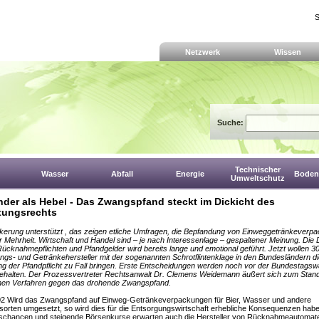
S
Netzwerk
Wissen
Suche:
Technischer
Wasser
Abfall
Energie
Boden,
Umweltschutz
nder als Hebel - Das Zwangspfand steckt im Dickicht des
tungsrechts
kerung unterstützt , das zeigen etliche Umfragen, die Bepfandung von Einweggetränkeverp
r Mehrheit. Wirtschaft und Handel sind – je nach Interessenlage – gespaltener Meinung. Die
Rücknahmepflichten und Pfandgelder wird bereits lange und emotional geführt. Jetzt wollen 3
gs- und Getränkehersteller mit der sogenannten Schrotflintenklage in den Bundesländern di
 der Pfandpflicht zu Fall bringen. Erste Entscheidungen werden noch vor der Bundestagswa
ehalten. Der Prozessvertreter Rechtsanwalt Dr. Clemens Weidemann äußert sich zum Stan
chen Verfahren gegen das drohende Zwangspfand.
02 Wird das Zwangspfand auf Einweg-Getränkeverpackungen für Bier, Wasser und andere
orten umgesetzt, so wird dies für die Entsorgungswirtschaft erhebliche Konsequenzen habe
schancen und steigende Börsenkurse erwarten auch die Hersteller von Rücknahmeautomate