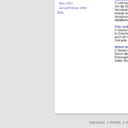
© Lehrstu
März 2002
Um die Di
Januar/Februar 2002
Verständn
2001
erlangt w
Vorausset
Abfallbeh
Chic und
© Deutsc
In Griech
auch ein 
Und jede 
Verbot d
© Deutsc
Durch die
Entsorger
weiter ih
Impressum
|
Kontakt
|
A