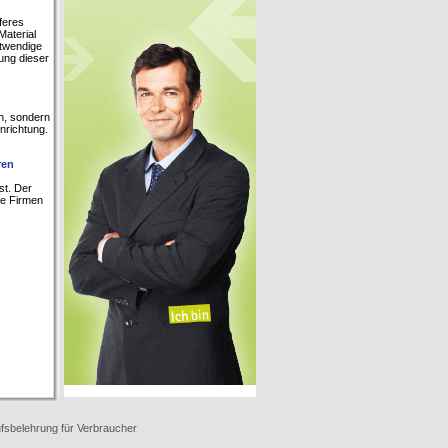
feres
Material
otwendige
ung dieser
en, sondern
nrichtung.
ren
st. Der
ne Firmen
fsbelehrung für Verbraucher