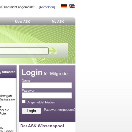
ie sind nicht angemeldet...
[Anmelden]
Über ASK
My ASK
 Altlasten
Name:
Passwort:
ackungen
 Diskussion
Angemeldet bleiben
0
e
Passwort vergessen?
hl für
d der
Der ASK Wissenspool
n.
n. Bisher