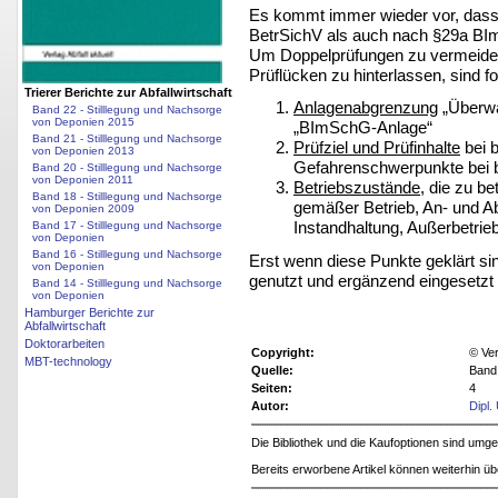
Es kommt immer wieder vor, dass 
BetrSichV als auch nach §29a BI
Um Doppelprüfungen zu vermeiden,
Prüflücken zu hinterlassen, sind f
Trierer Berichte zur Abfallwirtschaft
Anlagenabgrenzung
„Überwa
Band 22 - Stilllegung und Nachsorge
von Deponien 2015
„BImSchG-Anlage“
Band 21 - Stilllegung und Nachsorge
Prüfziel und Prüfinhalte
bei b
von Deponien 2013
Gefahrenschwerpunkte bei 
Band 20 - Stilllegung und Nachsorge
von Deponien 2011
Betriebszustände
, die zu b
Band 18 - Stilllegung und Nachsorge
gemäßer Betrieb, An- und Ab
von Deponien 2009
Instandhaltung, Außerbetri
Band 17 - Stilllegung und Nachsorge
von Deponien
Band 16 - Stilllegung und Nachsorge
Erst wenn diese Punkte geklärt si
von Deponien
genutzt und ergänzend eingesetzt
Band 14 - Stilllegung und Nachsorge
von Deponien
Hamburger Berichte zur
Abfallwirtschaft
Doktorarbeiten
Copyright:
© Ver
MBT-technology
Quelle:
Band 
Seiten:
4
Autor:
Dipl.
Die Bibliothek und die Kaufoptionen sind um
Bereits erworbene Artikel können weiterhin ü