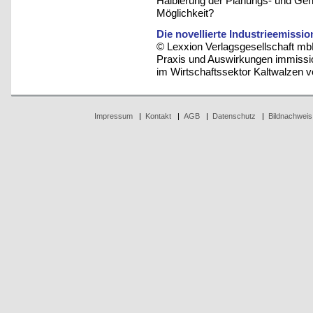
Halbierung der Planungs- und Ge
Möglichkeit?
Die novellierte Industrieemissio
© Lexxion Verlagsgesellschaft mb
Praxis und Auswirkungen immissio
im Wirtschaftssektor Kaltwalzen v
Impressum
|
Kontakt
|
AGB
|
Datenschutz
|
Bildnachweis