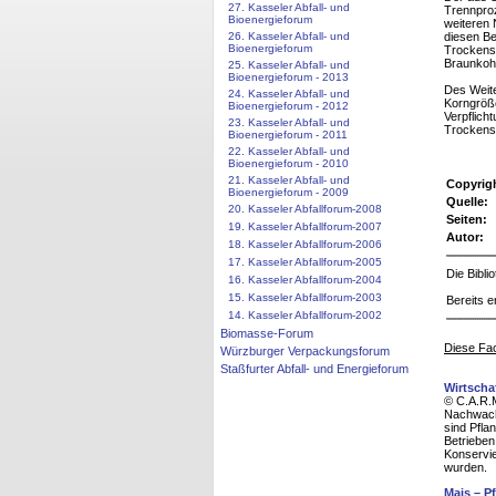
27. Kasseler Abfall- und
Trennproz
Bioenergieforum
weiteren 
diesen Be
26. Kasseler Abfall- und
Bioenergieforum
Trockenst
Braunkoh
25. Kasseler Abfall- und
Bioenergieforum - 2013
Des Weite
24. Kasseler Abfall- und
Korngröße
Bioenergieforum - 2012
Verpflich
23. Kasseler Abfall- und
Trockenst
Bioenergieforum - 2011
22. Kasseler Abfall- und
Bioenergieforum - 2010
21. Kasseler Abfall- und
Copyrig
Bioenergieforum - 2009
Quelle:
20. Kasseler Abfallforum-2008
Seiten:
19. Kasseler Abfallforum-2007
Autor:
18. Kasseler Abfallforum-2006
17. Kasseler Abfallforum-2005
Die Bibl
16. Kasseler Abfallforum-2004
15. Kasseler Abfallforum-2003
Bereits e
14. Kasseler Abfallforum-2002
Biomasse-Forum
Diese Fac
Würzburger Verpackungsforum
Staßfurter Abfall- und Energieforum
Wirtscha
© C.A.R.M
Nachwach
sind Pfla
Betrieben
Konservie
wurden.
Mais – P