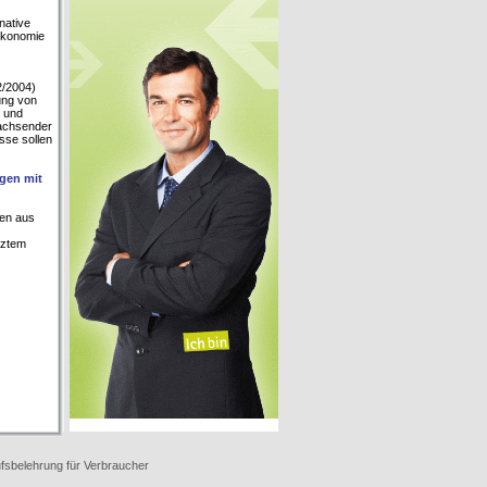
native
 Ökonomie
2/2004)
ung von
m und
wachsender
sse sollen
gen mit
len aus
nztem
fsbelehrung für Verbraucher