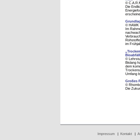
© C.A.R.M
Die Endli
Energiefo
erscheine
Grundla
© HAWK H
Im Rahmen
nachwachs
Verbrauc
Rohstoffe
im Frühja
„Trocken
Bioabfäl
© Lehrstu
Bislang h
dem komm
Trockensu
Umfang b
Großes P
© Rhombo
Die Zukun
Impressum
|
Kontakt
|
A