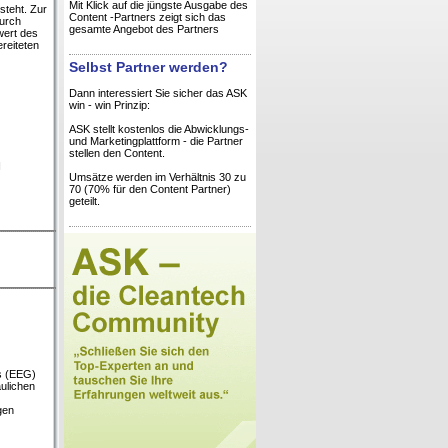
Mit Klick auf die jüngste Ausgabe des
steht. Zur
Content -Partners zeigt sich das
Durch
gesamte Angebot des Partners
wert des
ereiteten
Selbst Partner werden?
Dann interessiert Sie sicher das ASK
win - win Prinzip:
ASK stellt kostenlos die Abwicklungs-
und Marketingplattform - die Partner
stellen den Content.
H
Umsätze werden im Verhältnis 30 zu
70 (70% für den Content Partner)
geteilt.
s (EEG)
aulichen
gen