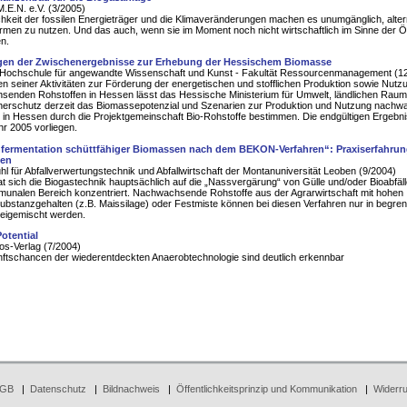
.E.N. e.V. (3/2005)
chkeit der fossilen Energieträger und die Klimaveränderungen machen es unumgänglich, alter
rmen zu nutzen. Und das auch, wenn sie im Moment noch nicht wirtschaftlich im Sinne der
n.
gen der Zwischenergebnisse zur Erhebung der Hessischem Biomasse
ochschule für angewandte Wissenschaft und Kunst - Fakultät Ressourcenmanagement (1
 seiner Aktivitäten zur Förderung der energetischen und stofflichen Produktion sowie Nutz
enden Rohstoffen in Hessen lässt das Hessische Ministerium für Umwelt, ländlichen Rau
herschutz derzeit das Biomassepotenzial und Szenarien zur Produktion und Nutzung nach
 in Hessen durch die Projektgemeinschaft Bio-Rohstoffe bestimmen. Die endgültigen Ergebni
hr 2005 vorliegen.
fermentation schüttfähiger Biomassen nach dem BEKON-Verfahren“: Praxiserfahrun
len
hl für Abfallverwertungstechnik und Abfallwirtschaft der Montanuniversität Leoben (9/2004)
at sich die Biogastechnik hauptsächlich auf die „Nassvergärung“ von Gülle und/oder Bioabfäl
unalen Bereich konzentriert. Nachwachsende Rohstoffe aus der Agrarwirtschaft mit hohen
bstanzgehalten (z.B. Maissilage) oder Festmiste können bei diesen Verfahren nur in begre
eigemischt werden.
otential
s-Verlag (7/2004)
ftschancen der wiederentdeckten Anaerobtechnologie sind deutlich erkennbar
GB
|
Datenschutz
|
Bildnachweis
|
Öffentlichkeitsprinzip und Kommunikation
|
Widerru