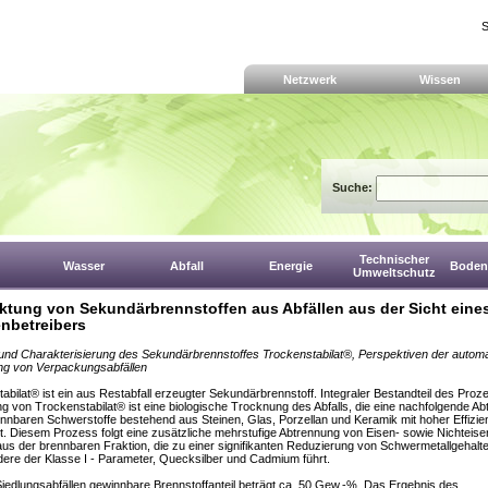
S
Netzwerk
Wissen
Suche:
Technischer
Wasser
Abfall
Energie
Boden,
Umweltschutz
ktung von Sekundärbrennstoffen aus Abfällen aus der Sicht eine
nbetreibers
und Charakterisierung des Sekundärbrennstoffes Trockenstabilat®, Perspektiven der automa
ng von Verpackungsabfällen
abilat® ist ein aus Restabfall erzeugter Sekundärbrennstoff. Integraler Bestandteil des Proz
ng von Trockenstabilat® ist eine biologische Trocknung des Abfalls, die eine nachfolgende A
nnbaren Schwerstoffe bestehend aus Steinen, Glas, Porzellan und Keramik mit hoher Effizie
t. Diesem Prozess folgt eine zusätzliche mehrstufige Abtrennung von Eisen- sowie Nichteis
aus der brennbaren Fraktion, die zu einer signifikanten Reduzierung von Schwermetallgehalt
ere der Klasse I - Parameter, Quecksilber und Cadmium führt.
iedlungsabfällen gewinnbare Brennstoffanteil beträgt ca. 50 Gew.-%. Das Ergebnis des