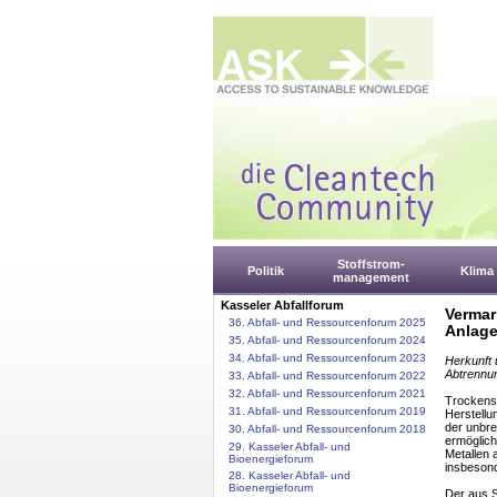
Stoffstrom-
Politik
Klima
management
Kasseler Abfallforum
Vermar
36. Abfall- und Ressourcenforum 2025
Anlage
35. Abfall- und Ressourcenforum 2024
34. Abfall- und Ressourcenforum 2023
Herkunft 
Abtrennu
33. Abfall- und Ressourcenforum 2022
32. Abfall- und Ressourcenforum 2021
Trockenst
31. Abfall- und Ressourcenforum 2019
Herstellu
der unbre
30. Abfall- und Ressourcenforum 2018
ermöglich
29. Kasseler Abfall- und
Metallen 
Bioenergieforum
insbesond
28. Kasseler Abfall- und
Bioenergieforum
Der aus S