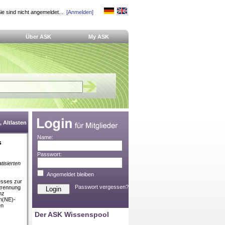
ie sind nicht angemeldet...
[Anmelden]
Über ASK
My ASK
 Altlasten
Name:
s
Passwort:
tisierten
Angemeldet bleiben
esses zur
Passwort vergessen?
btrennung
nz
en(NE)-
en
Der ASK Wissenspool