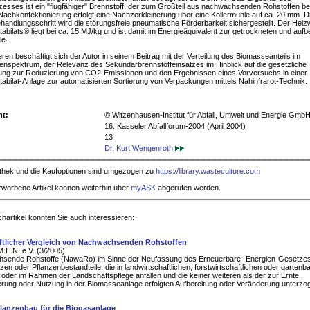
esses ist ein "flugfähiger" Brennstoff, der zum Großteil aus nachwachsenden Rohstoffen be
Nachkonfektionierung erfolgt eine Nachzerkleinerung über eine Kollermühle auf ca. 20 mm. 
handlungsschritt wird die störungsfreie pneumatische Förderbarkeit sichergestellt. Der Heiz
abilats® liegt bei ca. 15 MJ/kg und ist damit im Energieäquivalent zur getrockneten und aufb
le.
ren beschäftigt sich der Autor in seinem Beitrag mit der Verteilung des Biomasseanteils im
nspektrum, der Relevanz des Sekundärbrennstoffeinsatzes im Hinblick auf die gesetzliche
tung zur Reduzierung von CO2-Emissionen und den Ergebnissen eines Vorversuchs in einer
abilat-Anlage zur automatisierten Sortierung von Verpackungen mittels Nahinfrarot-Technik.
ht:
© Witzenhausen-Institut für Abfall, Umwelt und Energie Gmb
16. Kasseler Abfallforum-2004 (April 2004)
13
Dr. Kurt Wengenroth
iothek und die Kaufoptionen sind umgezogen zu
https://library.wasteculture.com
rworbene Artikel können weiterhin über
myASK
abgerufen werden.
hartikel könnten Sie auch interessieren:
ftlicher Vergleich von Nachwachsenden Rohstoffen
.E.N. e.V. (3/2005)
sende Rohstoffe (NawaRo) im Sinne der Neufassung des Erneuerbare- Energien-Gesetze
nzen oder Pflanzenbestandteile, die in landwirtschaftlichen, forstwirtschaftlichen oder gartenb
 oder im Rahmen der Landschaftspflege anfallen und die keiner weiteren als der zur Ernte,
rung oder Nutzung in der Biomasseanlage erfolgten Aufbereitung oder Veränderung unterzo
flanzenbau für die Biogasanlage