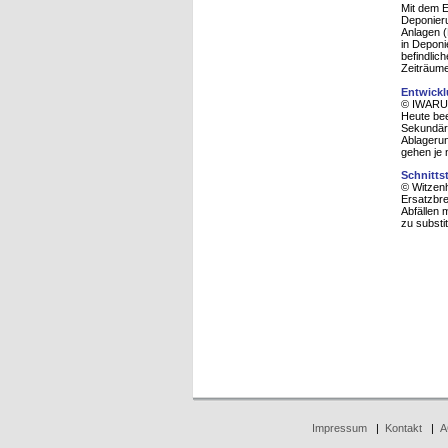
Mit dem E
Deponieru
Anlagen (
in Deponi
befindli
Zeiträume
Entwickl
© IWARU,
Heute bee
Sekundärb
Ablagerun
gehen je 
Schnitts
© Witzenh
Ersatzbr
Abfällen 
zu substi
Impressum
|
Kontakt
|
A