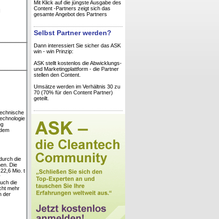
Mit Klick auf die jüngste Ausgabe des
Content -Partners zeigt sich das
H
gesamte Angebot des Partners
Selbst Partner werden?
Dann interessiert Sie sicher das ASK
win - win Prinzip:
ASK stellt kostenlos die Abwicklungs-
und Marketingplattform - die Partner
stellen den Content.
Umsätze werden im Verhältnis 30 zu
70 (70% für den Content Partner)
geteilt.
technische
Technologie
ng
 dem
durch die
en. Die
22,6 Mio. t
r
auch die
cht mehr
n der