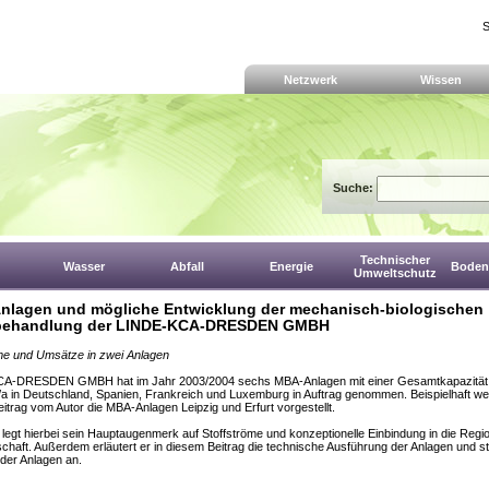
S
Netzwerk
Wissen
Suche:
Technischer
Wasser
Abfall
Energie
Boden,
Umweltschutz
nlagen und mögliche Entwicklung der mechanisch-biologischen
lbehandlung der LINDE-KCA-DRESDEN GMBH
me und Umsätze in zwei Anlagen
A-DRESDEN GMBH hat im Jahr 2003/2004 sechs MBA-Anlagen mit einer Gesamtkapazität
/a in Deutschland, Spanien, Frankreich und Luxemburg in Auftrag genommen. Beispielhaft we
itrag vom Autor die MBA-Anlagen Leipzig und Erfurt vorgestellt.
 legt hierbei sein Hauptaugenmerk auf Stoffströme und konzeptionelle Einbindung in die Regi
tschaft. Außerdem erläutert er in diesem Beitrag die technische Ausführung der Anlagen und ste
 der Anlagen an.