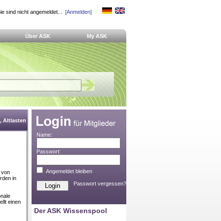
ie sind nicht angemeldet...
[Anmelden]
Über ASK
My ASK
 Altlasten
Name:
Passwort:
Angemeldet bleiben
 von
rden in
Passwort vergessen?
onale
llt einen
Der ASK Wissenspool