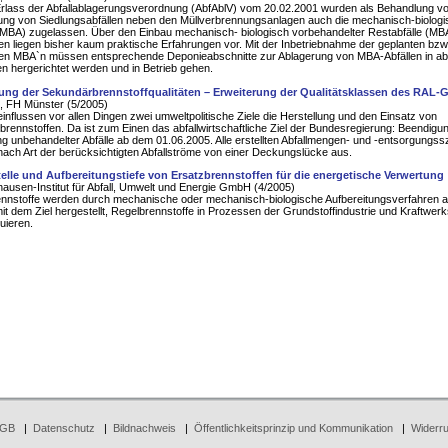
rlass der Abfallablagerungsverordnung (AbfAblV) vom 20.02.2001 wurden als Behandlung vo
ng von Siedlungsabfällen neben den Müllverbrennungsanlagen auch die mechanisch-biolog
MBA) zugelassen. Über den Einbau mechanisch- biologisch vorbehandelter Restabfälle (MBA
en liegen bisher kaum praktische Erfahrungen vor. Mit der Inbetriebnahme der geplanten bzw
chen MBA`n müssen entsprechende Deponieabschnitte zur Ablagerung von MBA-Abfällen in a
n hergerichtet werden und in Betrieb gehen.
ung der Sekundärbrennstoffqualitäten – Erweiterung der Qualitätsklassen des RAL-
 FH Münster (5/2005)
influssen vor allen Dingen zwei umweltpolitische Ziele die Herstellung und den Einsatz von
rennstoffen. Da ist zum Einen das abfallwirtschaftliche Ziel der Bundesregierung: Beendigu
g unbehandelter Abfälle ab dem 01.06.2005. Alle erstellten Abfallmengen- und -entsorgungss
nach Art der berücksichtigten Abfallströme von einer Deckungslücke aus.
telle und Aufbereitungstiefe von Ersatzbrennstoffen für die energetische Verwertung
ausen-Institut für Abfall, Umwelt und Energie GmbH (4/2005)
ennstoffe werden durch mechanische oder mechanisch-biologische Aufbereitungsverfahren 
mit dem Ziel hergestellt, Regelbrennstoffe in Prozessen der Grundstoffindustrie und Kraftwerk
tuieren.
GB
|
Datenschutz
|
Bildnachweis
|
Öffentlichkeitsprinzip und Kommunikation
|
Widerru