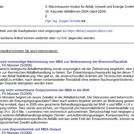
ht:
© Witzenhausen-Institut für Abfall, Umwelt und Energie Gmb
16. Kasseler Abfallforum-2004 (April 2004)
6
Dipl. Ing. Jürgen Schütte
iothek und die Kaufoptionen sind umgezogen zu
https://library.wasteculture.com
rworbene Artikel können weiterhin über
myASK
abgerufen werden.
hartikel könnten Sie auch interessieren:
und notwendige Nachrüstung von MBA zur Verbesserung der Brennstoffqualität
 FH Münster (5/2005)
nisch-biologische Abfallbehandlung wurde ursprünglich mit der Zielsetzung eingeführt, eine 
ve zur thermischen Abfallbehandlung zu bieten. Der Entwicklungsschwerpunkt lag bei dieser 
 der Abfall Stabilisierung. Hier galt es, die anspruchsvollen Kriterien der Technischen Anleitu
abfall zu erfüllen, nach denen vorbehandelter Restabfall ohne weitere Nachsorgeerfordernis
ager Deponie übergeben werden kann.
ng nicht verwertbarer Outputströme der MBA in die MVA
 FH Münster (5/2005)
n Monaten beginnt ein neues Zeitalter in der Abfallwirtschaft. Die Diskussion wird beherrscht 
eichen die Entsorgungskapazitäten? Aber auch andere Aspekte werden an Bedeutung gewinn
hat ermittelt, dass in 2005 eine gesicherte Behandlungskapazität bei MVA´n und MBA´n i.H.v. 
gung stehen. Dies würde ausreichen, um Hausmüll und hausmüllähnliche Gewerbeabfälle zu
ng i.H.v. 20,4 Mio. t zumindest rein rechnerisch aufzunehmen. Berücksichtigt man hingegen 
us anderen Abfallbehandlungsanlagen (Sortier- und Aufbereitungsanlagen, Kompostwerke), ni
gsfähige produktionsspezifische Abfälle und das weite Feld der Ersatzbrennstoffe, können a
ngssicherheit Zweifel aufkommen.
e zum Deponiebetrieb mit MBA-Output
 FH Münster (5/2005)