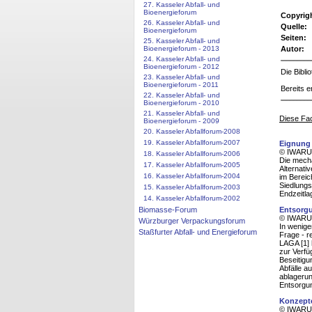
27. Kasseler Abfall- und
Bioenergieforum
Copyrig
26. Kasseler Abfall- und
Quelle:
Bioenergieforum
Seiten:
25. Kasseler Abfall- und
Bioenergieforum - 2013
Autor:
24. Kasseler Abfall- und
Bioenergieforum - 2012
Die Bibl
23. Kasseler Abfall- und
Bioenergieforum - 2011
Bereits e
22. Kasseler Abfall- und
Bioenergieforum - 2010
21. Kasseler Abfall- und
Diese Fac
Bioenergieforum - 2009
20. Kasseler Abfallforum-2008
19. Kasseler Abfallforum-2007
Eignung 
© IWARU,
18. Kasseler Abfallforum-2006
Die mecha
17. Kasseler Abfallforum-2005
Alternati
16. Kasseler Abfallforum-2004
im Bereich
Siedlungs
15. Kasseler Abfallforum-2003
Endzeitl
14. Kasseler Abfallforum-2002
Entsorgu
Biomasse-Forum
© IWARU,
Würzburger Verpackungsforum
In wenige
Staßfurter Abfall- und Energieforum
Frage - r
LAGA [1] 
zur Verfü
Beseitigu
Abfälle a
ablagerun
Entsorgu
Konzept
© IWARU,