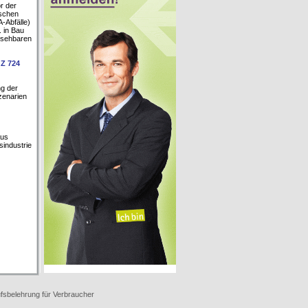
r der
ischen
-Abfälle)
. in Bau
bsehbaren
GZ 724
ng der
zenarien
aus
sindustrie
fsbelehrung für Verbraucher