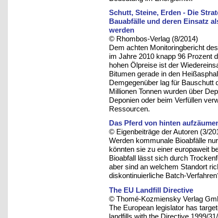
Schutt, Steine, Erden - Die Stra
Bauabfälle und deren Einsatz a
werden
© Rhombos-Verlag (8/2014)
Dem achten Monitoringbericht des 
im Jahre 2010 knapp 96 Prozent d
hohen Ölpreise ist der Wiedereinsa
Bitumen gerade in den Heißasphalt
Demgegenüber lag für Bauschutt d
Millionen Tonnen wurden über Depo
Deponien oder beim Verfüllen ver
Ressourcen.
Das Pferd von hinten aufzäume
© Eigenbeiträge der Autoren (3/20
Werden kommunale Bioabfälle nur d
könnten sie zu einer europaweit 
Bioabfall lässt sich durch Trocken
aber sind an welchem Standort richt
diskontinuierliche Batch-Verfahren
The EU Landfill Directive
© Thomé-Kozmiensky Verlag Gmb
The European legislator has targe
landfills with the Directive 1999/31/