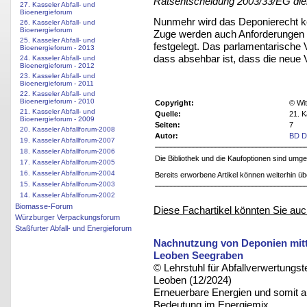
Ratsentscheidung 2003/33/EG dien
27. Kasseler Abfall- und
Bioenergieforum
Nunmehr wird das Deponierecht kod
26. Kasseler Abfall- und
Bioenergieforum
Zuge werden auch Anforderungen 
25. Kasseler Abfall- und
festgelegt. Das parlamentarische Ve
Bioenergieforum - 2013
dass absehbar ist, dass die neue 
24. Kasseler Abfall- und
Bioenergieforum - 2012
23. Kasseler Abfall- und
Bioenergieforum - 2011
22. Kasseler Abfall- und
Bioenergieforum - 2010
Copyright:
© Wit
21. Kasseler Abfall- und
Quelle:
21. K
Bioenergieforum - 2009
Seiten:
7
20. Kasseler Abfallforum-2008
Autor:
BD Di
19. Kasseler Abfallforum-2007
18. Kasseler Abfallforum-2006
Die Bibliothek und die Kaufoptionen sind um
17. Kasseler Abfallforum-2005
16. Kasseler Abfallforum-2004
Bereits erworbene Artikel können weiterhin ü
15. Kasseler Abfallforum-2003
14. Kasseler Abfallforum-2002
Biomasse-Forum
Diese Fachartikel könnten Sie auc
Würzburger Verpackungsforum
Staßfurter Abfall- und Energieforum
Nachnutzung von Deponien mitte
Leoben Seegraben
© Lehrstuhl für Abfallverwertungst
Leoben (12/2024)
Erneuerbare Energien und somit 
Bedeutung im Energiemix.