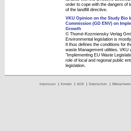
order to cope with the dangers of 
of the landfill directive.
VKU Opinion on the Study Bio In
Commission (GD ENV) on Implem
Growth
© Thomé-Kozmiensky Verlag Gmb
Environmental legislation is most
It thus defines the conditions for t
waste Management utilities. VKU w
"Implementing EU Waste Legislati
role of local and regional public e
legislation.
Impressum
|
Kontakt
|
AGB
|
Datenschutz
|
Bildnachweis