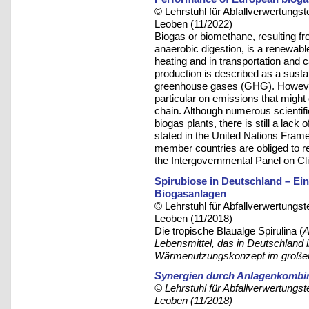
© Lehrstuhl für Abfallverwertungst
Leoben (11/2022)
Biogas or biomethane, resulting fr
anaerobic digestion, is a renewabl
heating and in transportation and c
production is described as a susta
greenhouse gases (GHG). However,
particular on emissions that might 
chain. Although numerous scientif
biogas plants, there is still a lack
stated in the United Nations Fra
member countries are obliged to re
the Intergovernmental Panel on C
Spirubiose in Deutschland – Ei
Biogasanlagen
© Lehrstuhl für Abfallverwertungst
Leoben (11/2018)
Die tropische Blaualge Spirulina (
A
Lebensmittel, das in Deutschland 
Wärmenutzungskonzept im großen 
Synergien durch Anlagenkombin
© Lehrstuhl für Abfallverwertungst
Leoben (11/2018)