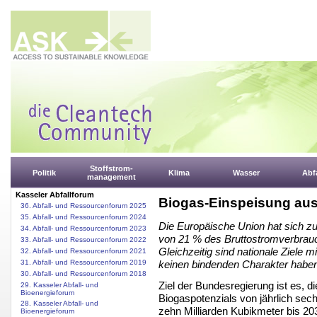
Stoffstrom-
Politik
Klima
Wasser
Abfa
management
Kasseler Abfallforum
Biogas-Einspeisung aus 
36. Abfall- und Ressourcenforum 2025
35. Abfall- und Ressourcenforum 2024
Die Europäische Union hat sich zu
34. Abfall- und Ressourcenforum 2023
von 21 % des Bruttostromverbrau
33. Abfall- und Ressourcenforum 2022
Gleichzeitig sind nationale Ziele m
32. Abfall- und Ressourcenforum 2021
31. Abfall- und Ressourcenforum 2019
keinen bindenden Charakter haben
30. Abfall- und Ressourcenforum 2018
Ziel der Bundesregierung ist es, 
29. Kasseler Abfall- und
Bioenergieforum
Biogaspotenzials von jährlich sech
28. Kasseler Abfall- und
zehn Milliarden Kubikmeter bis 20
Bioenergieforum