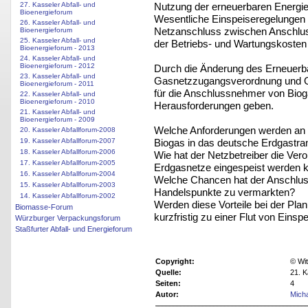
Nutzung der erneuerbaren Energie
27. Kasseler Abfall- und
Bioenergieforum
Wesentliche Einspeiseregelungen b
26. Kasseler Abfall- und
Netzanschluss zwischen Anschlus
Bioenergieforum
25. Kasseler Abfall- und
der Betriebs- und Wartungskosten 
Bioenergieforum - 2013
24. Kasseler Abfall- und
Bioenergieforum - 2012
Durch die Änderung des Erneuerb
23. Kasseler Abfall- und
Gasnetzzugangsverordnung und Ga
Bioenergieforum - 2011
für die Anschlussnehmer von Biog
22. Kasseler Abfall- und
Bioenergieforum - 2010
Herausforderungen geben.
21. Kasseler Abfall- und
Bioenergieforum - 2009
Welche Anforderungen werden an 
20. Kasseler Abfallforum-2008
Biogas in das deutsche Erdgastran
19. Kasseler Abfallforum-2007
18. Kasseler Abfallforum-2006
Wie hat der Netzbetreiber die Ve
17. Kasseler Abfallforum-2005
Erdgasnetze eingespeist werden 
16. Kasseler Abfallforum-2004
Welche Chancen hat der Anschluss
15. Kasseler Abfallforum-2003
Handelspunkte zu vermarkten?
14. Kasseler Abfallforum-2002
Werden diese Vorteile bei der Pla
Biomasse-Forum
kurzfristig zu einer Flut von Eins
Würzburger Verpackungsforum
Staßfurter Abfall- und Energieforum
Copyright:
© Wit
Quelle:
21. K
Seiten:
4
Autor:
Mich