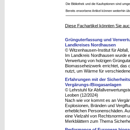
Die Bibliothek und die Kaufoptionen sind um
Bereits erworbene Artikel können weiterhin ü
Diese Fachartikel könnten Sie auc
Grünguterfassung und Verwertu
Landkreises Nordhausen
© Witzenhausen-Institut für Abfa
Im Landkreis Nordhausen wurde ei
Verwertung von holzigen Grüngutant
Biomasseheizwerk errichtet, das d
nutzt, um Wärme für verschiede
Erfahrungen mit der Sicherheit
Vergärungs-/Biogasanlagen
© Lehrstuhl für Abfallverwertungst
Leoben (12/2024)
Nach wie vor kommt es an Vergäru
Explosionen, Bränden und Vergift
erheblichen Personenschäden. Auf
eine Vielzahl von Rechtsnormen 
Merkblättern zum Thema Sicherheit
Performance of European bioga