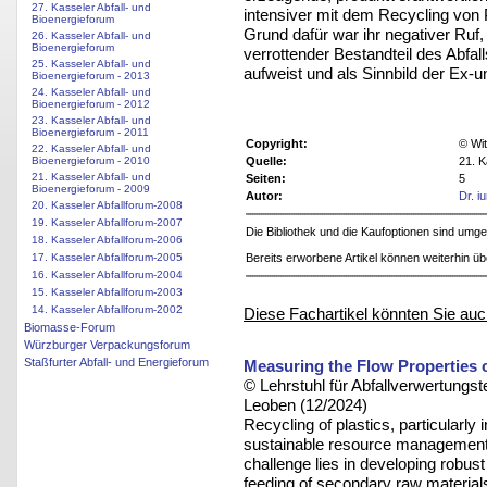
27. Kasseler Abfall- und
intensiver mit dem Recycling von
Bioenergieforum
Grund dafür war ihr negativer Ruf
26. Kasseler Abfall- und
Bioenergieforum
verrottender Bestandteil des Abf
25. Kasseler Abfall- und
aufweist und als Sinnbild der Ex-u
Bioenergieforum - 2013
24. Kasseler Abfall- und
Bioenergieforum - 2012
23. Kasseler Abfall- und
Bioenergieforum - 2011
Copyright:
© Wit
22. Kasseler Abfall- und
Bioenergieforum - 2010
Quelle:
21. K
21. Kasseler Abfall- und
Seiten:
5
Bioenergieforum - 2009
Autor:
Dr. i
20. Kasseler Abfallforum-2008
19. Kasseler Abfallforum-2007
Die Bibliothek und die Kaufoptionen sind um
18. Kasseler Abfallforum-2006
17. Kasseler Abfallforum-2005
Bereits erworbene Artikel können weiterhin ü
16. Kasseler Abfallforum-2004
15. Kasseler Abfallforum-2003
14. Kasseler Abfallforum-2002
Diese Fachartikel könnten Sie auc
Biomasse-Forum
Würzburger Verpackungsforum
Staßfurter Abfall- und Energieforum
Measuring the Flow Properties 
© Lehrstuhl für Abfallverwertungst
Leoben (12/2024)
Recycling of plastics, particularly i
sustainable resource management a
challenge lies in developing robus
feeding of secondary raw materials