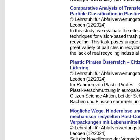
Comparative Analysis of Transf
Particle Classification in Plasti
© Lehrstuhl für Abfallverwertungst
Leoben (12/2024)
In this study, we evaluate the effe
techniques for vision-based trash pa
recycling. This task poses unique
great variety of particles in recycli
the lack of real recycling industria
Plastic Pirates Österreich – Ci
Littering
© Lehrstuhl für Abfallverwertungst
Leoben (12/2024)
Im Rahmen von Plastic Pirates – 
Plastikverschmutzung in europäis
Citizen Science Aktion, bei der S
Bächen und Flüssen sammeln und 
Mögliche Wege, Hindernisse un
mechanisch recycelten Post-Con
Verpackungen mit Lebensmittel
© Lehrstuhl für Abfallverwertungst
Leoben (12/2024)
Seit der Novellierung der Verpa