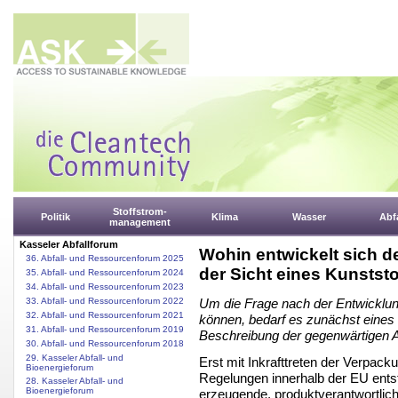
Stoffstrom-
Politik
Klima
Wasser
Abfa
management
Kasseler Abfallforum
Wohin entwickelt sich d
36. Abfall- und Ressourcenforum 2025
der Sicht eines Kunstst
35. Abfall- und Ressourcenforum 2024
34. Abfall- und Ressourcenforum 2023
33. Abfall- und Ressourcenforum 2022
Um die Frage nach der Entwicklun
32. Abfall- und Ressourcenforum 2021
können, bedarf es zunächst eines 
31. Abfall- und Ressourcenforum 2019
Beschreibung der gegenwärtigen 
30. Abfall- und Ressourcenforum 2018
29. Kasseler Abfall- und
Erst mit Inkrafttreten der Verpa
Bioenergieforum
Regelungen innerhalb der EU entst
28. Kasseler Abfall- und
Bioenergieforum
erzeugende, produktverantwortliche