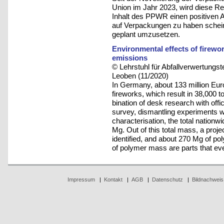
Union im Jahr 2023, wird diese Reg
Inhalt des PPWR einen positiven 
auf Verpackungen zu haben scheint
geplant umzusetzen.
Environmental effects of firewor
emissions
© Lehrstuhl für Abfallverwertungst
Leoben (11/2020)
In Germany, about 133 million Eur
fireworks, which result in 38,000 
bination of desk research with offi
survey, dismantling experiments w
characterisation, the total nation
Mg. Out of this total mass, a pro
identified, and about 270 Mg of p
of polymer mass are parts that eve
Impressum
|
Kontakt
|
AGB
|
Datenschutz
|
Bildnachweis