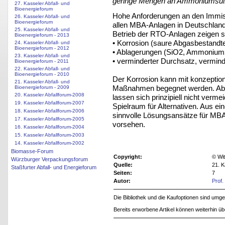
geringe Mengen an Ammoniumsulf
27. Kasseler Abfall- und
Bioenergieforum
Hohe Anforderungen an den Immis
26. Kasseler Abfall- und
Bioenergieforum
allen MBA-Anlagen in Deutschlan
25. Kasseler Abfall- und
Betrieb der RTO-Anlagen zeigen s
Bioenergieforum - 2013
• Korrosion (saure Abgasbestandt
24. Kasseler Abfall- und
Bioenergieforum - 2012
• Ablagerungen (SiO2, Ammoniums
23. Kasseler Abfall- und
• verminderter Durchsatz, vermind
Bioenergieforum - 2011
22. Kasseler Abfall- und
Bioenergieforum - 2010
Der Korrosion kann mit konzeption
21. Kasseler Abfall- und
Maßnahmen begegnet werden. Abl
Bioenergieforum - 2009
20. Kasseler Abfallforum-2008
lassen sich prinzipiell nicht ver
19. Kasseler Abfallforum-2007
Spielraum für Alternativen. Aus ei
18. Kasseler Abfallforum-2006
sinnvolle Lösungsansätze für MBA g
17. Kasseler Abfallforum-2005
vorsehen.
16. Kasseler Abfallforum-2004
15. Kasseler Abfallforum-2003
14. Kasseler Abfallforum-2002
Biomasse-Forum
Copyright:
© Wit
Würzburger Verpackungsforum
Quelle:
21. K
Staßfurter Abfall- und Energieforum
Seiten:
7
Autor:
Prof.
Die Bibliothek und die Kaufoptionen sind um
Bereits erworbene Artikel können weiterhin ü