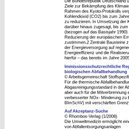
Die Bundesrepublik Deutschland u
Ziele zur Bekämpfung des Klimawa
Rahmen des Kyoto-Protokolls verp
Kohlendioxid (CO2) bis zum Jah
zu reduzieren. In Umsetzung der K
darüber hinaus zugesagt, bis zu
(bezogen auf das Basisjahr 1990) 
Reduzierung der europäischen Em
zustimmen.2 Zentrale Bausteine zu
der Energieversorgung auf regener
Energieeffizienz und die Realisie
hierfür – das bereits im Jahre 20
Immissionsschutzrechtliche Re
biologischen Abfallbehandlung
© Arbeitsgemeinschaft Stoffspezif
Für die thermische Abfallbehandlu
Abgasreinigungsstandard in der Ab
aber auch für die Mitverbrennung e
verbesserter NOx- Minderung zu be
BImSchV) mit verschärften Grenzw
Auf Akzeptanz-Suche
© Rhombos-Verlag (1/2008)
Die Umweltmedizin ermöglicht ein
von Abfallentsorgungsanlagen