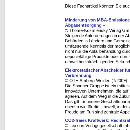
Diese Fachartikel könnten Sie auc
Minderung von MBA-Emissionen
Abgasentsorgung –
© Thomé-Kozmiensky Verlag Gmb
Steigende Anforderungen in der Ab
Behörden in Ländern und Gemeind
umfassende Kenntnis der mögliche
nicht nur die Abfallbehandlung du
deponiefähige Produkte oder durc
umweltbeeinträchtigenden Sekundä
Elektrostatischer Abscheider f
Verbrennung
© OTH Amberg-Weiden (7/2009)
Die Spanner Gruppe ist ein mittel
innovativen Unternehmen, die au
agieren. Auf dem Weg in die Zukunf
Das gilt für unsere Geschäftspartn
ebenso wie für die Umwelt, in der w
Freude am Tun sind zentrale Asp
CO2-freies Kraftwerk: Rechtsr
© Lexxion Verlagsgesellschaft mb