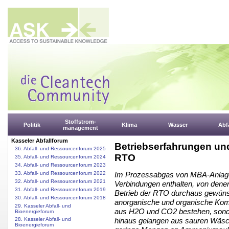
Stoffstrom-
Politik
Klima
Wasser
Abfa
management
Kasseler Abfallforum
Betriebserfahrungen und
36. Abfall- und Ressourcenforum 2025
RTO
35. Abfall- und Ressourcenforum 2024
34. Abfall- und Ressourcenforum 2023
33. Abfall- und Ressourcenforum 2022
Im Prozessabgas von MBA-Anlagen 
32. Abfall- und Ressourcenforum 2021
Verbindungen enthalten, von denen
31. Abfall- und Ressourcenforum 2019
Betrieb der RTO durchaus gewünsc
30. Abfall- und Ressourcenforum 2018
anorganische und organische Kom
29. Kasseler Abfall- und
aus H2O und CO2 bestehen, sonder
Bioenergieforum
28. Kasseler Abfall- und
hinaus gelangen aus sauren Wäsch
Bioenergieforum