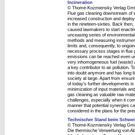
Incineration
© Thomé-Kozmiensky Verlag Gmb
Flue gas cleaning downstream of was
increased construction and deployme
in the nineteen-sixties. Back then
caused lawmakers to start enacting 
unceasing series of environmental 
methods and measuring instrumenta
limits and, consequently, to ongoi
necessary process stages in flue 
emissions can be reached even und
very inhomogeneous fuel (waste) a
a key contributor to air pollution. 
into doubt anymore and has long b
society at large. Apart from ensuri
of today’s further developments is
minimization of input materials an
gas cleaning as valuable raw mate
challenges, especially when it com
manner that potential synergies ca
considered in the plans for the pre
Technischer Stand beim Schwei
© Thomé-Kozmiensky Verlag Gmb
Die thermische Verwertung von Abf