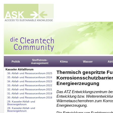
Stoffstrom-
Politik
Klima
Wasser
Abfa
management
Kasseler Abfallforum
Thermisch gespritzte Fu
36. Abfall- und Ressourcenforum 2025
Korrosionsschutzbarrier
35. Abfall- und Ressourcenforum 2024
34. Abfall- und Ressourcenforum 2023
Energieerzeugung
33. Abfall- und Ressourcenforum 2022
32. Abfall- und Ressourcenforum 2021
Das ATZ Entwicklungszentrum besc
31. Abfall- und Ressourcenforum 2019
Entwicklung bzw. Weiterentwicklun
30. Abfall- und Ressourcenforum 2018
Wärmetauscherrohren zum Korrosi
29. Kasseler Abfall- und
Bioenergieforum
Energieerzeugung.
28. Kasseler Abfall- und
Bioenergieforum
Die Entwicklung von Funktionssch