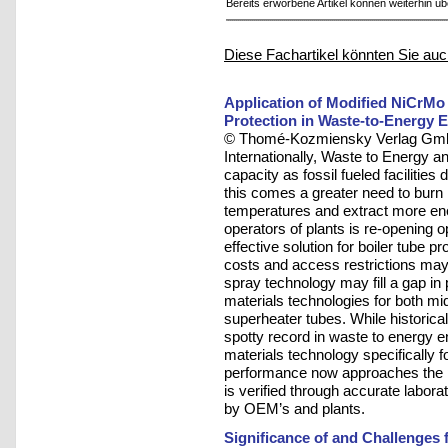
Bereits erworbene Artikel können weiterhin ü
Diese Fachartikel könnten Sie auc
Application of Modified NiCrMo 
Protection in Waste-to-Energy 
© Thomé-Kozmiensky Verlag Gmb
Internationally, Waste to Energy a
capacity as fossil fueled facilities
this comes a greater need to burn
temperatures and extract more ener
operators of plants is re-opening o
effective solution for boiler tube 
costs and access restrictions may 
spray technology may fill a gap in 
materials technologies for both mi
superheater tubes. While historica
spotty record in waste to energy 
materials technology specifically 
performance now approaches the pe
is verified through accurate labor
by OEM’s and plants.
Significance of and Challenges