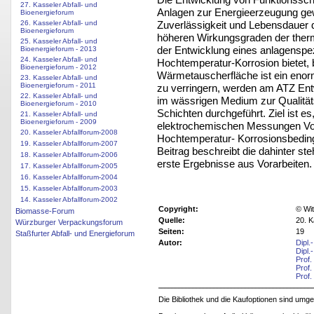
27. Kasseler Abfall- und
Anlagen zur Energieerzeugung gew
Bioenergieforum
Zuverlässigkeit und Lebensdauer
26. Kasseler Abfall- und
Bioenergieforum
höheren Wirkungsgraden der ther
25. Kasseler Abfall- und
der Entwicklung eines anlagenspe
Bioenergieforum - 2013
24. Kasseler Abfall- und
Hochtemperatur-Korrosion bietet, 
Bioenergieforum - 2012
Wärmetauscherfläche ist ein eno
23. Kasseler Abfall- und
Bioenergieforum - 2011
zu verringern, werden am ATZ E
22. Kasseler Abfall- und
im wässrigen Medium zur Qualitä
Bioenergieforum - 2010
Schichten durchgeführt. Ziel ist es
21. Kasseler Abfall- und
Bioenergieforum - 2009
elektrochemischen Messungen Vor
20. Kasseler Abfallforum-2008
Hochtemperatur- Korrosionsbeding
19. Kasseler Abfallforum-2007
Beitrag beschreibt die dahinter 
18. Kasseler Abfallforum-2006
erste Ergebnisse aus Vorarbeiten.
17. Kasseler Abfallforum-2005
16. Kasseler Abfallforum-2004
15. Kasseler Abfallforum-2003
14. Kasseler Abfallforum-2002
Copyright:
© Wit
Biomasse-Forum
Quelle:
20. K
Würzburger Verpackungsforum
Seiten:
19
Staßfurter Abfall- und Energieforum
Autor:
Dipl
Dipl.
Prof.
Prof.
Prof.
Die Bibliothek und die Kaufoptionen sind um