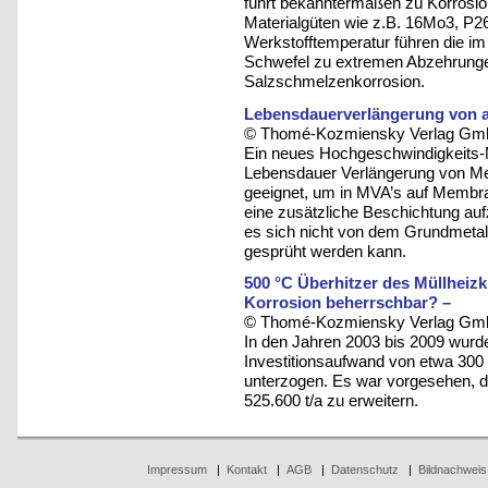
führt bekanntermaßen zu Korrosi
Materialgüten wie z.B. 16Mo3, P
Werkstofftemperatur führen die im
Schwefel zu extremen Abzehrunge
Salzschmelzenkorrosion.
Lebensdauerverlängerung von
© Thomé-Kozmiensky Verlag Gmb
Ein neues Hochgeschwindigkeits-
Lebensdauer Verlängerung von M
geeignet, um in MVA’s auf Membr
eine zusätzliche Beschichtung auf
es sich nicht von dem Grundmetal
gesprüht werden kann.
500 °C Überhitzer des Müllheizkr
Korrosion beherrschbar? –
© Thomé-Kozmiensky Verlag Gmb
In den Jahren 2003 bis 2009 wur
Investitionsaufwand von etwa 300 
unterzogen. Es war vorgesehen, d
525.600 t/a zu erweitern.
Impressum
|
Kontakt
|
AGB
|
Datenschutz
|
Bildnachweis