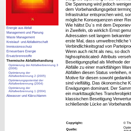
Die Spannung wird jedoch weniger 
dem Vorbehandlungsgebot terming
Infrastruktur entsprochen wird, s
mögliche Konsequenzen einer Rech
Wie hältst Du´s mit dem Deponiever
Energie aus Abfall
in Zweifeln, ob wirklich Ernst gema
Management und Planung
Adressaten seit langem bekannten
Waste Management
erste Mal, dass umweltrechtliche V
Kreislauf- und Abfallwirtschaft
Verbindlichkeitsgrad von Parteip
Immissionsschutz
Wenn auch nicht als neu, so doch
Erneuerbare Energie
highsophisticated- Attributs vers
Ersatzbrennstoffe
Thermische Abfallbehandlung
Beseitigungspfad als Methode der
Optimierung der Abfallverbrennung 3
Abfälle zu einer marktfähigen Wa
(2006)
Abfällen diesen Status verleihen,
Optimierung der
Abfallverbrennung 2 (2005)
Motive für diesen sowohl gedankli
Optimierungspotential der
sind vielfältig. Das ökonomische 
Abfallverbrennung (2004)
Erwägungen dominant. Der Sammel
Optimierung der
Abfallverbrennung 1 (2004)
ein markttaugliches Transferobjekt
Abwasser und Klärschlamm
klassischen Beseitigung Verwertu
schließende Lücke an Vorbehandlu
Copyright:
© Th
Optim
Quelle: