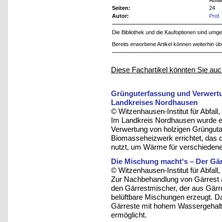
Abfal
Seiten:
24
Autor:
Prof
Die Bibliothek und die Kaufoptionen sind um
Bereits erworbene Artikel können weiterhin ü
Diese Fachartikel könnten Sie auc
Grünguterfassung und Verwertu
Landkreises Nordhausen
© Witzenhausen-Institut für Abfa
Im Landkreis Nordhausen wurde ei
Verwertung von holzigen Grüngutant
Biomasseheizwerk errichtet, das d
nutzt, um Wärme für verschiede
Die Mischung macht‘s – Der Gär
© Witzenhausen-Institut für Abfa
Zur Nachbehandlung von Gärrest a
den Gärrestmischer, der aus Gärr
belüftbare Mischungen erzeugt. D
Gärreste mit hohem Wassergehalt 
ermöglicht.