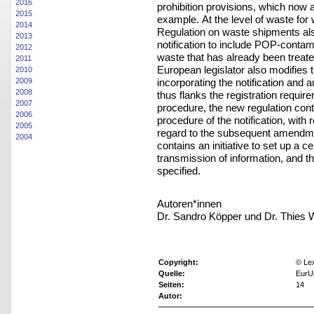
2016
prohibition provisions, which now
2015
example. At the level of waste for 
2014
Regulation on waste shipments als
2013
notification to include POP-conta
2012
waste that has already been treat
2011
European legislator also modifies 
2010
incorporating the notification and 
2009
2008
thus flanks the registration require
2007
procedure, the new regulation cont
2006
procedure of the notification, with
2005
regard to the subsequent amendment
2004
contains an initiative to set up a c
transmission of information, and t
specified.
Autoren*innen
Dr. Sandro Köpper und Dr. Thies 
Copyright:
© Le
Quelle:
EurU
Seiten:
14
Autor: