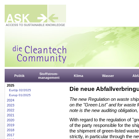
Stoffstrom-
Politik
Klima
Wasser
Abfa
management
2025
Die neue Abfallverbring
EurUp 02/2025
Eurup 01/2025
The new Regulation on waste shipm
2024
on the "Green List" and for waste fo
2023
note is the new auditing obligation
2022
2021
With regard to the regulation of "gre
2020
of the party responsible for the s
2019
the shipment of green-listed wast
2018
2017
strictly, in particular through the n