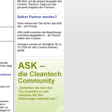
Mit Klick auf die jüngste Ausgabe des
Content -Partners zeigt sich das
gesamte Angebot des Partners
Selbst Partner werden?
Dann interessiert Sie sicher das ASK
win - win Prinzip:
ASK stellt kostenlos die Abwicklungs-
und Marketingplattform - die Partner
stellen den Content.
Umsätze werden im Verhältnis 30 zu
70 (70% für den Content Partner)
geteilt.
emicals,
 the triple
aßnahmen
tung von
ewonnen.
gisch
 das so
ologische