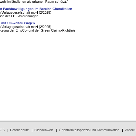
sowohl im ländlichen als urbanen Raum schützt.“
r Fachbewilligungen im Bereich Chemikalien
 Verlagsgesellschaft mbH (2/2025)
sion der EDI-Verordnungen
 mit Umweltaussagen
 Verlagsgesellschaft mbH (2/2025)
tzung der EmpCo- und der Green Claims-Richtlinie
GB
|
Datenschutz
|
Bildnachweis
|
Öffentlichkeitsprinzip und Kommunikation
|
Widerru