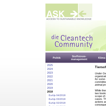
Stoffstrom-
Politik
Klima
management
2025
Tiersc
2024
2023
Under Ger
organizat
2022
for some 
2021
committed 
2020
animal pro
2019
While the
2018
two books
EurUp 04/2018
scope of 
cases. Th
EurUp 03/2018
actions an
EurUp 02/2018
consequen