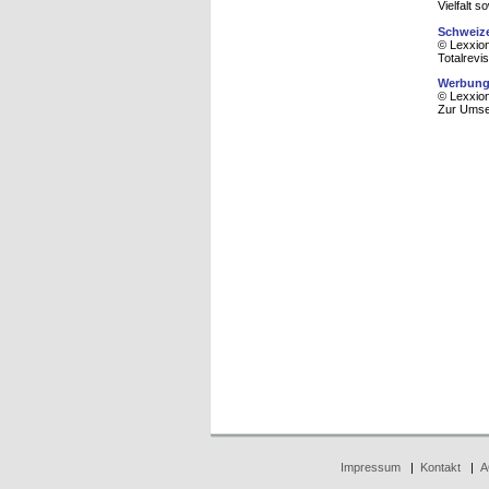
Vielfalt 
Schweize
© Lexxion
Totalrevi
Werbung
© Lexxion
Zur Umse
Impressum
|
Kontakt
|
A