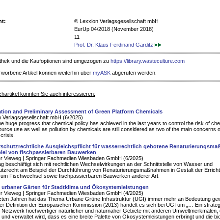
ht:
© Lexxion Verlagsgesellschaft mbH
EurUp 04/2018 (November 2018)
11
Prof. Dr. Klaus Ferdinand Gärditz
iothek und die Kaufoptionen sind umgezogen zu
https://library.wasteculture.com
rworbene Artikel können weiterhin über
myASK
abgerufen werden.
hartikel könnten Sie auch interessieren:
cation and Preliminary Assessment of Green Platform Chemicals
 Verlagsgesellschaft mbH (6/2025)
he huge progress that chemical policy has achieved in the last years to control the risk of ch
ource use as well as pollution by chemicals are still considered as two of the main concerns of
crisis.
rschutzrechtliche Ausgleichspflicht für wasserrechtlich gebotene Renaturierungsm
iel von fischpassierbaren Bauwerken
er Vieweg | Springer Fachmedien Wiesbaden GmbH (6/2025)
ag beschäftigt sich mit rechtlichen Wechselwirkungen an der Schnittstelle von Wasser und
tzrecht am Beispiel der Durchführung von Renaturierungsmaßnahmen in Gestalt der Errich
zum Fischwechsel sowie fischpassierbaren Bauwerken anderer Art.
e urbaner Gärten für Stadtklima und Ökosystemleistungen
er Vieweg | Springer Fachmedien Wiesbaden GmbH (4/2025)
tzten Jahren hat das Thema Urbane Grüne Infrastruktur (UGI) immer mehr an Bedeutung g
 Definition der Europäischen Kommission (2013) handelt es sich bei UGI um „… Ein strate
 Netzwerk hochwertiger natürlicher und naturnaher Gebiete mit anderen Umweltmerkmalen,
t und verwaltet wird, dass es eine breite Palette von Ökosystemleistungen erbringt und die bi