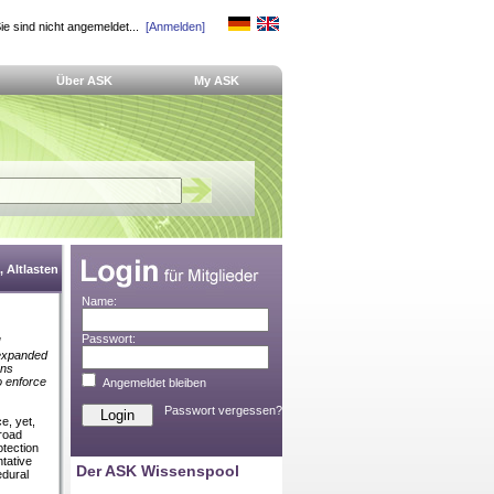
ie sind nicht angemeldet...
[Anmelden]
Über ASK
My ASK
 Altlasten
Name:
Passwort:
 expanded
ons
o enforce
Angemeldet bleiben
Passwort vergessen?
e, yet,
broad
otection
tative
Der ASK Wissenspool
edural