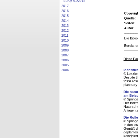
EurUp 01/2018
2017
2016
Copyrig
2015
Quelle:
2014
Seiten:
2013
Autor:
2012
2011
Die Bibl
2010
2009
Bereits e
2008
2007
Diese Fac
2006
2005
Identifi
2004
© Lexxion
Despite t
fossil res
planetary 
Die natu
am Beisp
© Spring
Der Beitr
Naturschu
Anlagen 
Die Roll
© Spring
In den le
Gemäß der
geplantes
konzipier