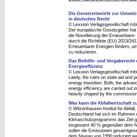
Die Gesetzentwürfe zur Umsetzu
in deutsches Recht
© Lexxion Verlagsgesellschaft mb
Der europäische Gesetzgeber hat
die Novellierung der Erneuerbare-
durch die Richtlinie (EU) 2023/24
Erneuerbarer Energien fördern, u
zu reduzieren.
Das Beihilfe- und Vergaberecht
Energieeffizienz
© Lexxion Verlagsgesellschaft mb
Lately, the rules on state aid and 
energy transition. Both, the adva
energy efficiency are carried out i
heavily shaped by the commission
Was kann die Abfallwirtschaft 
© Witzenhausen-Institut für Abfa
Deutschland hat sich im Rahmen d
Klimaschutzprogramms das Ziel g
insgesamt 40 % gegenüber dem N
sollen die Emissionen gesamtgese
dem Niveau von 1990 reduziert w