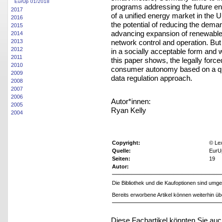
EurUp 01/2018
programs addressing the future en
2017
of a unified energy market in the 
2016
the potential of reducing the deman
2015
advancing expansion of renewable 
2014
network control and operation. But 
2013
2012
in a socially acceptable form and 
2011
this paper shows, the legally force
2010
consumer autonomy based on a ques
2009
data regulation approach.
2008
2007
2006
Autor*innen:
2005
Ryan Kelly
2004
Copyright:
© Le
Quelle:
EurU
Seiten:
19
Autor:
Die Bibliothek und die Kaufoptionen sind um
Bereits erworbene Artikel können weiterhin ü
Diese Fachartikel könnten Sie auc