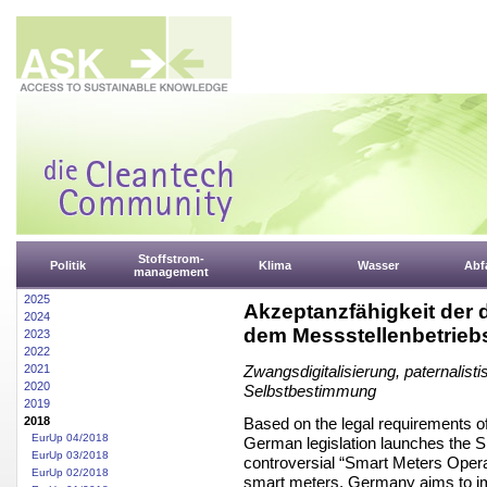
Stoffstrom-
Politik
Klima
Wasser
Abfa
management
2025
Akzeptanzfähigkeit der 
2024
dem Messstellenbetrieb
2023
2022
2021
Zwangsdigitalisierung, paternalisti
2020
Selbstbestimmung
2019
Based on the legal requirements o
2018
EurUp 04/2018
German legislation launches the Sm
EurUp 03/2018
controversial “Smart Meters Operat
EurUp 02/2018
smart meters, Germany aims to im