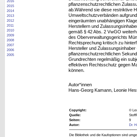
2016
pflanzenschutzrechtlichen Zulass
2015
ab.Während sie diese restriktive H
2014
Umweltschutzverbänden aufgrund 
2013
eingeräumten unabhängigen Klage
2012
Herstellern und Zulassungsinhabe
2011
2010
gemäß § 42 Abs. 2 VwGO weiterhi
2009
des Oberverwaltungsgerichts Müns
2008
Rechtsprechung kritisch zu hinterf
2007
Hersteller und Zulassungsinhaber
2006
pflanzenschutzrechtlichen Sekund
2005
Grundrechten regelmäßig ein subje
effektiven Rechtsschutz gegen 
können.
Autor*innen
Hans-Georg Kamann, Leonie Hesse
Copyright:
© Le
Quelle:
Stof
Seiten:
9
Autor:
Dr. 
Die Bibliothek und die Kaufoptionen sind um