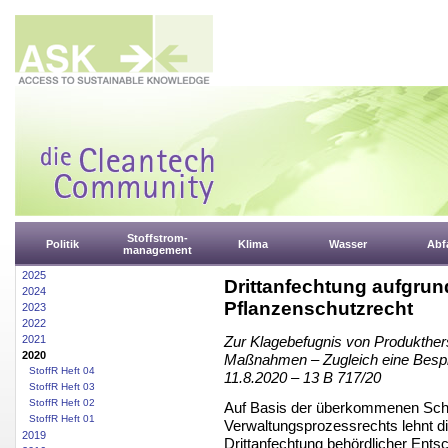
Stoffstrom-
Politik
Klima
Wasser
Abfa
management
2025
Drittanfechtung aufgrun
2024
Pflanzenschutzrecht
2023
2022
2021
Zur Klagebefugnis von Produktherst
2020
Maßnahmen – Zugleich eine Bes
StoffR Heft 04
11.8.2020 – 13 B 717/20
StoffR Heft 03
StoffR Heft 02
Auf Basis der überkommenen Sch
StoffR Heft 01
Verwaltungsprozessrechts lehnt di
2019
Drittanfechtung behördlicher En