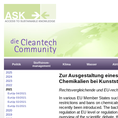
Stoffstrom-
Politik
Klima
Wasser
Abfa
management
2025
Zur Ausgestaltung eines 
2024
Chemikalien bei Kunstst
2023
2022
2021
Rechtsvergleichende und EU-rech
EurUp 04/2021
In various EU Member States suc
EurUp 03/2021
restrictions and bans on chemica
EurUp 02/2021
EurUp 01/2021
recently been introduced. The ba
2020
regulation at EU level or regulatio
2019
overview of the scientific debate,