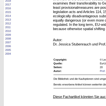
2018
examines their transferability to Ge
2017
least provisionalmeasures are po
2016
legislation acts and Articles 114,
2015
ecologically disadvantageous subst
2014
equally dangerous (or even more 
2013
2012
regulated. In the long term, EU-wi
2011
because otherwise spatial shifting
2010
2009
2008
Autor:
2007
Dr. Jessica Stubenrauch und Prof. 
2006
2005
2004
Copyright:
© Le
Quelle:
EurU
Seiten:
20
Autor:
Prof.
Die Bibliothek und die Kaufoptionen sind um
Bereits erworbene Artikel können weiterhin ü
Diese Fachartikel könnten Sie auc