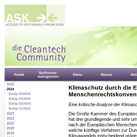
Stoffstrom-
Politik
Klima
Wasser
Abfa
management
2025
Klimaschutz durch die 
2024
Menschenrechtskonven
EurUp 04/2024
EurUp 03/2024
EurUp 02/2024
Eine kritische Analyse der Klima
EurUp 01/2024
Die Große Kammer des Europäisc
2023
hat drei grundlegende und sehr u
2022
2021
nach der Europäischen Menschen
2020
welche künftige Verfahren zur D
2019
Klimawandels entscheidend präg