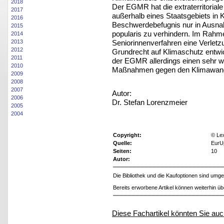
2018
Der EGMR hat die extraterritoria
2017
außerhalb eines Staatsgebiets in 
2016
Beschwerdebefugnis nur in Ausna
2015
popularis zu verhindern. Im Rahme
2014
Seniorinnenverfahren eine Verle
2013
2012
Grundrecht auf Klimaschutz entwic
2011
der EGMR allerdings einen sehr we
2010
Maßnahmen gegen den Klimawand
2009
2008
2007
Autor:
2006
Dr. Stefan Lorenzmeier
2005
2004
Copyright:
© Le
Quelle:
EurU
Seiten:
10
Autor:
Die Bibliothek und die Kaufoptionen sind um
Bereits erworbene Artikel können weiterhin ü
Diese Fachartikel könnten Sie auc