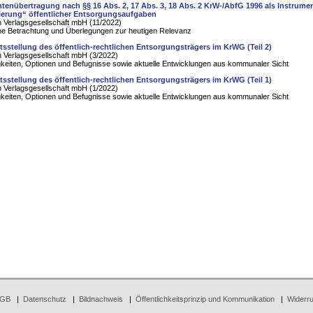
chtenübertragung nach §§ 16 Abs. 2, 17 Abs. 3, 18 Abs. 2 KrW-/AbfG 1996 als Instrume
sierung“ öffentlicher Entsorgungsaufgaben
 Verlagsgesellschaft mbH (11/2022)
he Betrachtung und Überlegungen zur heutigen Relevanz
tsstellung des öffentlich-rechtlichen Entsorgungsträgers im KrWG (Teil 2)
 Verlagsgesellschaft mbH (3/2022)
keiten, Optionen und Befugnisse sowie aktuelle Entwicklungen aus kommunaler Sicht
tsstellung des öffentlich-rechtlichen Entsorgungsträgers im KrWG (Teil 1)
 Verlagsgesellschaft mbH (1/2022)
keiten, Optionen und Befugnisse sowie aktuelle Entwicklungen aus kommunaler Sicht
GB
|
Datenschutz
|
Bildnachweis
|
Öffentlichkeitsprinzip und Kommunikation
|
Widerru