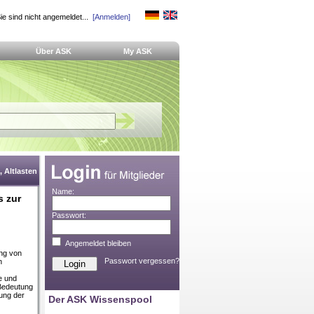
ie sind nicht angemeldet...
[Anmelden]
Über ASK
My ASK
 Altlasten
Name:
s zur
Passwort:
Angemeldet bleiben
ung von
Passwort vergessen?
n
e und
 Bedeutung
lung der
Der ASK Wissenspool