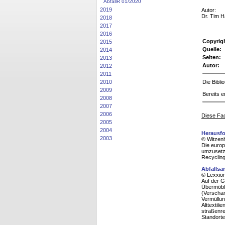
AbfallR 01/2020
2019
Autor:
Dr. Tim 
2018
2017
2016
Copyrig
2015
Quelle:
2014
Seiten:
2013
Autor:
2012
2011
Die Bibl
2010
2009
Bereits e
2008
2007
2006
Diese Fac
2005
2004
Herausfo
2003
© Witzenh
Die europ
umzusetze
Recyclin
Abfallsa
© Lexxion
Auf der G
Übermöbli
(Verschan
Vermüllun
Alttextil
straßenre
Standorte