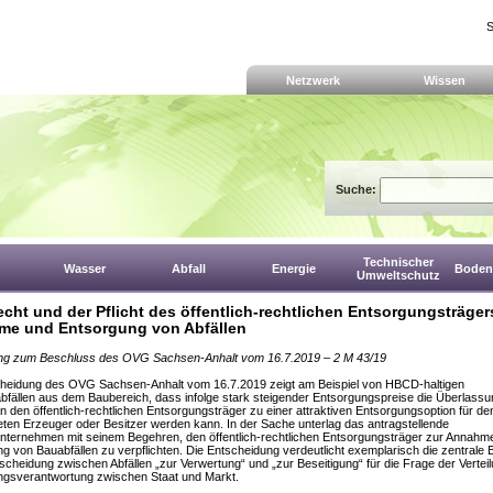
S
Netzwerk
Wissen
Suche:
Technischer
Wasser
Abfall
Energie
Boden,
Umweltschutz
cht und der Pflicht des öffentlich-rechtlichen Entsorgungsträger
e und Entsorgung von Abfällen
g zum Beschluss des OVG Sachsen-Anhalt vom 16.7.2019 – 2 M 43/19
cheidung des OVG Sachsen-Anhalt vom 16.7.2019 zeigt am Beispiel von HBCD-haltigen
bfällen aus dem Baubereich, dass infolge stark steigender Entsorgungspreise die Überlass
an den öffentlich-rechtlichen Entsorgungsträger zu einer attraktiven Entsorgungsoption für de
teten Erzeuger oder Besitzer werden kann. In der Sache unterlag das antragstellende
ternehmen mit seinem Begehren, den öffentlich-rechtlichen Entsorgungsträger zur Annahm
g von Bauabfällen zu verpflichten. Die Entscheidung verdeutlicht exemplarisch die zentrale
scheidung zwischen Abfällen „zur Verwertung“ und „zur Beseitigung“ für die Frage der Vertei
ngsverantwortung zwischen Staat und Markt.