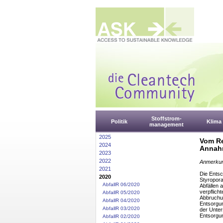
Stoffstrom-
Politik
Klima
management
2025
Vom Re
2024
Annahm
2023
2022
Anmerkun
2021
Die Ents
2020
Styropora
AbfallR 06/2020
Abfällen 
verpflich
AbfallR 05/2020
Abbruchun
AbfallR 04/2020
Entsorgun
AbfallR 03/2020
der Unter
Entsorgu
AbfallR 02/2020