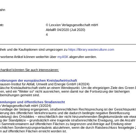
Hahn
ht:
© Lexxion Verlagsgesellschaft mbH
AbfallR 04/2020 (Juli 2020)
4
iothek und die Kaufoptionen sind umgezogen zu
https://library.wasteculture.com
rworbene Artikel können weiterhin über
myASK
abgerufen werden.
hartikel könnten Sie auch interessieren:
rderungen der europäischen Kreislaufwirtschaft
ausen-Institut für Abfall, Umwelt und Energie GmbH (4/2024)
äische Kreislaufwirtschaft steht an einem Wendepunkt. Um die ehrgeizigen Ziele des Green 
n, wird ein "Weiter so“ nicht ausreichen, wenn damit nur die Fortsetzung der bisherigen
gbemühungen gemeint sind.
mmlungen und öffentliches Straßenrecht
 Verlagsgesellschaft mbH (3/2024)
rundlage der bislang ergangenen, straßenrechtlichen Rechtsprechung ist der Gesichtspunkt
erung des öffentlichen Verkehrsraums und die dadurch bedingte negative Beeinflussung
delung) des Ortsbildes – einschließlich der nicht hinzunehmenden Begleitumstände wie etwa
g der Standplätze – grundsätzlich eine tragende straßenrechtliche Erwägung, um die Anzahl
ien-Sammelcontainern auf öffentlichen Flächen zu begrenzen und Anträge auf Erteilung einer
chtlichen Sondernutzungserlaubnis abzulehnen, wenn die durch Ratsbeschluss festgelegte 
n auf öffentlichen Flächen erreicht worden ist.