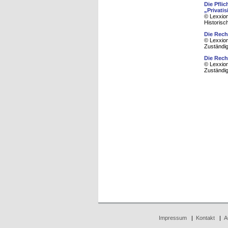
Die Pfli
„Privati
© Lexxion
Historisc
Die Rech
© Lexxion
Zuständig
Die Rech
© Lexxion
Zuständig
Impressum
|
Kontakt
|
A