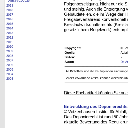
AbfallR 01/2020
Folgenbeseitigung. Nicht nur die
2019
und steinig. Auch die Entsorgung
2018
Gebäudeteilen, die im Wege der 
2017
Freigabeverfahrens konventionell
2016
Kreislaufwirtschaftsrechts (Kreis
2015
2014
gesetzlichem Regelwerk) entsorgt 
2013
2012
2011
2010
Copyright:
© Le
2009
Quelle:
Abfal
2008
Seiten:
7
2007
Autor:
Dr. 
2006
2005
Die Bibliothek und die Kaufoptionen sind um
2004
Bereits erworbene Artikel können weiterhin ü
2003
Diese Fachartikel könnten Sie auc
Entwicklung des Deponierechts 
© Witzenhausen-Institut für Abfa
Das Deponierecht ist rund 50 Jahr
aktuelle Bewertung des Regulieru