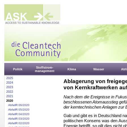
Stoffstrom-
Politik
Klima
Wasser
Abfa
management
2025
Ablagerung von freigeg
2024
von Kernkraftwerken auf
2023
2022
2021
Nach dem die Ereignisse in Fuku
2020
beschlossenen Atomausstieg geführ
AbfallR 06/2020
der kerntechnischen Anlagen zur 
AbfallR 05/2020
AbfallR 04/2020
Gab und gibt es in Deutschland nac
AbfallR 03/2020
politischen Konsens was den Auss
AbfallR 02/2020
Energie betrifft, so gilt dies nich