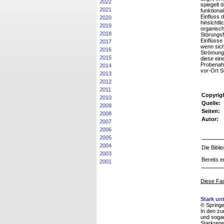
2022
spiegelt 
2021
funktiona
Einfluss 
2020
hinsichtl
2019
organisch
2018
Störungsf
Einflüsse
2017
wenn sich
2016
Strömungs
2015
diese ein
Probenahm
2014
vor-Ort S
2013
2012
2011
Copyrig
2010
Quelle:
2009
Seiten:
2008
Autor:
2007
2006
2005
2004
Die Bibl
2003
Bereits e
2001
Diese Fac
Stark un
© Spring
In den zu
und sogar
Starkrege