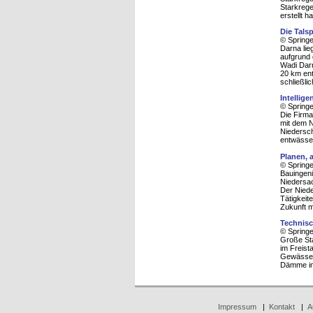
Starkrege
erstellt h
Die Tals
© Spring
Darna lie
aufgrund 
Wadi Darn
20 km ent
schließlic
Intellig
© Spring
Die Firma
mit dem 
Niedersch
entwässe
Planen, 
© Spring
Bauingeni
Niedersac
Der Niede
Tätigkeit
Zukunft m
Technisc
© Spring
Große St
im Freist
Gewässera
Dämme im
Impressum
|
Kontakt
|
A