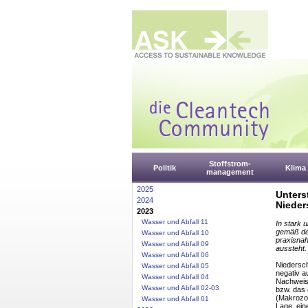
Stoffstrom-
Politik
Klima
management
2025
Unters
2024
Nieder
2023
Wasser und Abfall 11
In stark 
gemäß des
Wasser und Abfall 10
praxisnah
Wasser und Abfall 09
aussteht.
Wasser und Abfall 06
Niedersch
Wasser und Abfall 05
negativ a
Wasser und Abfall 04
Nachweise
Wasser und Abfall 02-03
bzw. das 
(Makrozoo
Wasser und Abfall 01
Lage, ein