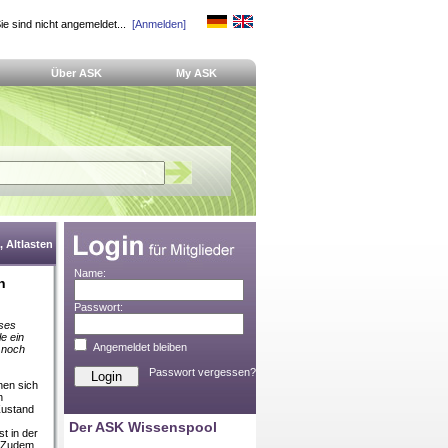
ie sind nicht angemeldet...
[Anmelden]
Über ASK
My ASK
 Altlasten
Name:
n
Passwort:
ises
e ein
Angemeldet bleiben
 noch
Passwort vergessen?
nen sich
n
Zustand
Der ASK Wissenspool
t in der
. Zudem