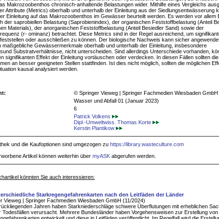
das Makrozoobenthos chronisch-anhaltende Belastungen wider. Mithilfe eines Vergleichs aus
ler Attribute (Metrics) oberhalb und unterhalb der Einleitung aus der Siedlungsentwässerung 
der Einleitung auf das Makrozoobenthos im Gewässer beurteilt werden. Es werden vor allem 
ich der saprobiellen Belastung (Saprobienindex), der organischen Feststoffbelastung (Anteil B
en Materials), der anorganischen Feststoffbelastung (Anteil Besiedler Sand) sowie der
requenz (r- ominanz) betrachtet. Diese Metrics sind in der Regel ausreichend, um signifikan
 feststellen oder ausschließen zu können. Der biologische Nachweis kann sicher angewende
 maßgebliche Gewässermerkmale oberhalb und unterhalb der Einleitung, insbesondere
und Substratverhältnisse, nicht unterscheiden. Sind allerdings Unterschiede vorhanden, kö
en signifikanten Effekt der Einleitung vortäuschen oder verdecken. In diesen Fällen sollten die
en an besser geeigneten Stellen stattfinden. Ist dies nicht möglich, sollten die möglichen Eff
ituation kausal analysiert werden.
ht:
© Springer Vieweg | Springer Fachmedien Wiesbaden GmbH
Wasser und Abfall 01 (Januar 2023)
6
Patrick Volkens
Dipl.-Umweltwiss. Thomas Korte
Kerstin Plantikow
iothek und die Kaufoptionen sind umgezogen zu
https://library.wasteculture.com
rworbene Artikel können weiterhin über
myASK
abgerufen werden.
hartikel könnten Sie auch interessieren:
terschiedliche Starkregengefahrenkarten nach den Leitfäden der Länder
er Vieweg | Springer Fachmedien Wiesbaden GmbH (11/2024)
rückliegenden Jahren haben Starkniederschläge schwere Überflutungen mit erheblichen S
 Todesfällen verursacht. Mehrere Bundesländer haben Vorgehensweisen zur Erstellung von
ngefahrenkarten entwickelt und diese in Leitfäden veröffentlicht. Im Regelfall wird die Erstell