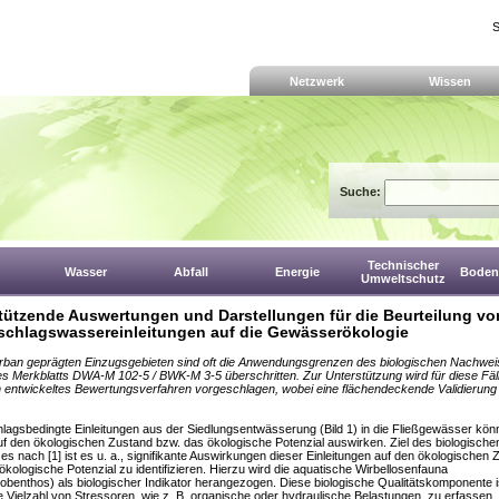
S
Netzwerk
Wissen
Suche:
Technischer
Wasser
Abfall
Energie
Boden,
Umweltschutz
tützende Auswertungen und Darstellungen für die Beurteilung vo
schlagswassereinleitungen auf die Gewässerökologie
urban geprägten Einzugsgebieten sind oft die Anwendungsgrenzen des biologischen Nachwe
 Merkblatts DWA-M 102-5 / BWK-M 3-5 überschritten. Zur Unterstützung wird für diese Fäll
 entwickeltes Bewertungsverfahren vorgeschlagen, wobei eine flächendeckende Validierung
lagsbedingte Einleitungen aus der Siedlungsentwässerung (Bild 1) in die Fließgewässer kön
uf den ökologischen Zustand bzw. das ökologische Potenzial auswirken. Ziel des biologische
s nach [1] ist es u. a., signifikante Auswirkungen dieser Einleitungen auf den ökologischen 
ökologische Potenzial zu identifizieren. Hierzu wird die aquatische Wirbellosenfauna
benthos) als biologischer Indikator herangezogen. Diese biologische Qualitätskomponente is
e Vielzahl von Stressoren, wie z. B. organische oder hydraulische Belastungen, zu erfassen