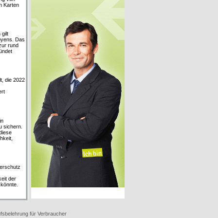
n Karten
gilt
ibyens. Das
zur rund
ündet
t, die 2022
rt
in
u sichern.
diese
hkeit,
erschutz
eit der
 könnte.
fsbelehrung für Verbraucher