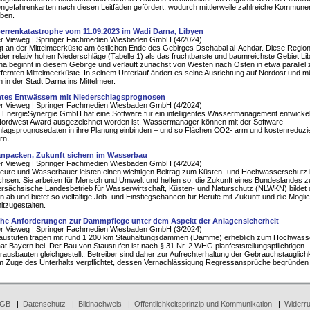
ngefahrenkarten nach diesen Leitfäden gefördert, wodurch mittlerweile zahlreiche Kommune
aben.
perrenkatastrophe vom 11.09.2023 im Wadi Darna, Libyen
er Vieweg | Springer Fachmedien Wiesbaden GmbH (4/2024)
gt an der Mittelmeerküste am östlichen Ende des Gebirges Dschabal al-Achdar. Diese Region 
der relativ hohen Niederschläge (Tabelle 1) als das fruchtbarste und baumreichste Gebiet L
a beginnt in diesem Gebirge und verläuft zunächst von Westen nach Osten in etwa parallel 
fernten Mittelmeerküste. In seinem Unterlauf ändert es seine Ausrichtung auf Nordost und m
h in der Stadt Darna ins Mittelmeer.
entes Entwässern mit Niederschlagsprognosen
er Vieweg | Springer Fachmedien Wiesbaden GmbH (4/2024)
 EnergieSynergie GmbH hat eine Software für ein intelligentes Wassermanagement entwickel
Nordwest Award ausgezeichnet worden ist. Wassermanager können mit der Software
lagsprognosedaten in ihre Planung einbinden – und so Flächen CO2- arm und kostenreduzie
rn.
anpacken, Zukunft sichern im Wasserbau
er Vieweg | Springer Fachmedien Wiesbaden GmbH (4/2024)
eure und Wasserbauer leisten einen wichtigen Beitrag zum Küsten- und Hochwasserschutz 
hsen. Sie arbeiten für Mensch und Umwelt und helfen so, die Zukunft eines Bundeslandes z
rsächsische Landesbetrieb für Wasserwirtschaft, Küsten- und Naturschutz (NLWKN) bildet 
en ab und bietet so vielfältige Job- und Einstiegschancen für Berufe mit Zukunft und die Möglic
itzugestalten.
he Anforderungen zur Dammpflege unter dem Aspekt der Anlagensicherheit
er Vieweg | Springer Fachmedien Wiesbaden GmbH (3/2024)
austufen tragen mit rund 1 200 km Stauhaltungsdämmen (Dämme) erheblich zum Hochwass
aat Bayern bei. Der Bau von Staustufen ist nach § 31 Nr. 2 WHG planfeststellungspflichtigen
usbauten gleichgestellt. Betreiber sind daher zur Aufrechterhaltung der Gebrauchstauglichk
 Zuge des Unterhalts verpflichtet, dessen Vernachlässigung Regressansprüche begründen
GB
|
Datenschutz
|
Bildnachweis
|
Öffentlichkeitsprinzip und Kommunikation
|
Widerru