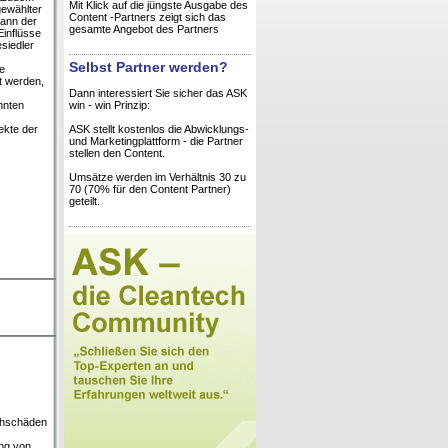
Mit Klick auf die jüngste Ausgabe des
gewählter
Content -Partners zeigt sich das
kann der
gesamte Angebot des Partners
Einflüsse
esiedler
Selbst Partner werden?
te
t werden,
Dann interessiert Sie sicher das ASK
nnten
win - win Prinzip:
ekte der
ASK stellt kostenlos die Abwicklungs-
und Marketingplattform - die Partner
stellen den Content.
Umsätze werden im Verhältnis 30 zu
70 (70% für den Content Partner)
geteilt.
achschäden
ung von