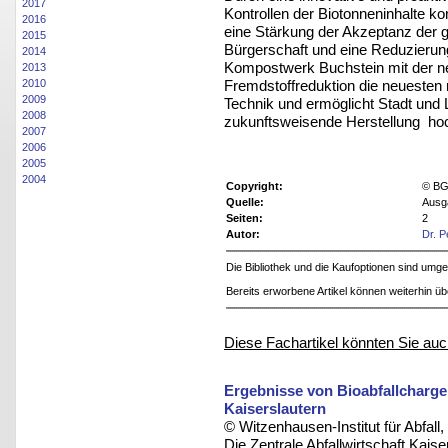
2017
Kontrollen der Biotonneninhalte ko
2016
eine Stärkung der Akzeptanz der g
2015
Bürgerschaft und eine Reduzierung 
2014
Kompostwerk Buchstein mit der neu
2013
Fremdstoffreduktion die neuesten
2010
2009
Technik und ermöglicht Stadt und 
2008
zukunftsweisende Herstellung hoc
2007
2006
2005
2004
Copyright:
© BG
Quelle:
Ausg
Seiten:
2
Autor:
Dr. 
Die Bibliothek und die Kaufoptionen sind um
Bereits erworbene Artikel können weiterhin ü
Diese Fachartikel könnten Sie auc
Ergebnisse von Bioabfallcharg
Kaiserslautern
© Witzenhausen-Institut für Abfa
Die Zentrale Abfallwirtschaft Kais