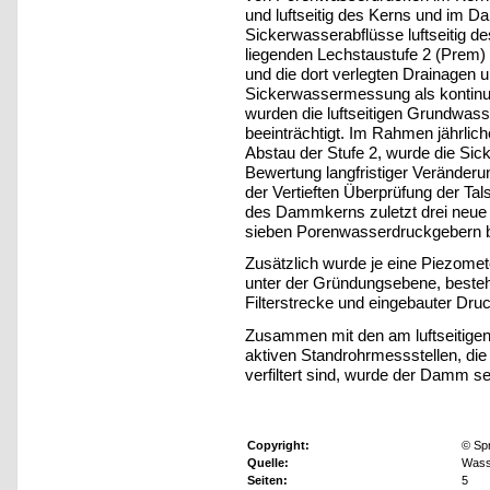
und luftseitig des Kerns und im 
Sickerwasserabflüsse luftseitig d
liegenden Lechstaustufe 2 (Prem)
und die dort verlegten Drainagen 
Sickerwassermessung als kontinu
wurden die luftseitigen Grundwass
beeinträchtigt. Im Rahmen jährli
Abstau der Stufe 2, wurde die Sic
Bewertung langfristiger Veränder
der Vertieften Überprüfung der T
des Dammkerns zuletzt drei neue 
sieben Porenwasserdruckgebern be
Zusätzlich wurde je eine Piezome
unter der Gründungsebene, besteh
Filterstrecke und eingebauter Druck
Zusammen mit den am luftseitig
aktiven Standrohrmessstellen, die
verfiltert sind, wurde der Damm se
Copyright:
© Sp
Quelle:
Wasse
Seiten:
5