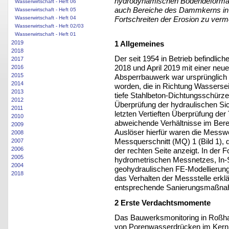
hydrodynamischen Bodendeformatio
Wasserwirtschaft - Heft 06
auch Bereiche des Dammkerns in 
Wasserwirtschaft - Heft 05
Wasserwirtschaft - Heft 04
Fortschreiten der Erosion zu verme
Wasserwirtschaft - Heft 02/03
Wasserwirtschaft - Heft 01
1 Allgemeines
2019
2018
Der seit 1954 in Betrieb befindl
2017
2018 und April 2019 mit einer neu
2016
2015
Absperrbauwerk war ursprünglich m
2014
worden, die in Richtung Wassersei
2013
tiefe Stahlbeton-Dichtungsschür
2012
Überprüfung der hydraulischen Si
2011
letzten Vertieften Überprüfung der
2010
abweichende Verhältnisse im Bere
2009
Auslöser hierfür waren die Messw
2008
Messquerschnitt (MQ) 1 (Bild 1), 
2007
2006
der rechten Seite anzeigt. In der
2005
hydrometrischen Messnetzes, In-Si
2004
geohydraulischen FE-Modellierung 
2018
das Verhalten der Messstelle erklä
entsprechende Sanierungsmaßnah
2 Erste Verdachtsmomente
Das Bauwerksmonitoring in Roßha
von Porenwasserdrücken im Kern,