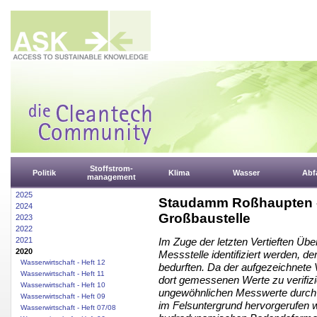
Stoffstrom-
Politik
Klima
Wasser
Abfa
management
2025
Staudamm Roßhaupten - 
2024
Großbaustelle
2023
2022
2021
Im Zuge der letzten Vertieften Üb
2020
Messstelle identifiziert werden, 
Wasserwirtschaft - Heft 12
bedurften. Da der aufgezeichnete V
Wasserwirtschaft - Heft 11
dort gemessenen Werte zu verifizie
Wasserwirtschaft - Heft 10
ungewöhnlichen Messwerte durch e
Wasserwirtschaft - Heft 09
im Felsuntergrund hervorgerufen w
Wasserwirtschaft - Heft 07/08