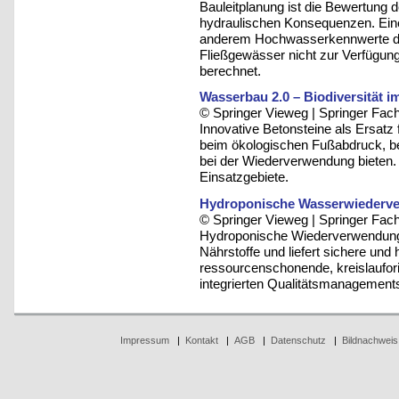
Bauleitplanung ist die Bewertung
hydraulischen Konsequenzen. Eine 
anderem Hochwasserkennwerte dar,
Fließgewässer nicht zur Verfügung
berechnet.
Wasserbau 2.0 – Biodiversität i
© Springer Vieweg | Springer F
Innovative Betonsteine als Ersatz 
beim ökologischen Fußabdruck, be
bei der Wiederverwendung bieten.
Einsatzgebiete.
Hydroponische Wasserwiederve
© Springer Vieweg | Springer F
Hydroponische Wiederverwendung
Nährstoffe und liefert sichere und
ressourcenschonende, kreislaufori
integrierten Qualitätsmanagement
Impressum
|
Kontakt
|
AGB
|
Datenschutz
|
Bildnachweis