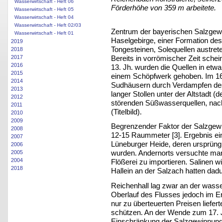
Wasserwirtschaft - Heft 06
Förderhöhe von 359 m arbeitete.
Wasserwirtschaft - Heft 05
Wasserwirtschaft - Heft 04
Wasserwirtschaft - Heft 02/03
Zentrum der bayerischen Salzgewi
Wasserwirtschaft - Heft 01
Haselgebirge, einer Formation des 
2019
Tongesteinen, Solequellen austrete
2018
Bereits in vorrömischer Zeit schei
2017
2016
13. Jh. wurden die Quellen in etwa
2015
einem Schöpfwerk gehoben. Im 16.
2014
Sudhäusern durch Verdampfen des 
2013
langer Stollen unter der Altstadt 
2012
störenden Süßwasserquellen, nach
2011
(Titelbild).
2010
2009
Begrenzender Faktor der Salzgewin
2008
12-15 Raummeter [3]. Ergebnis ei
2007
Lüneburger Heide, deren ursprüngl
2006
wurden. Andernorts versuchte man
2005
2004
Flößerei zu importieren. Salinen wi
2018
Hallein an der Salzach hatten dadu
Reichenhall lag zwar an der wass
Oberlauf des Flusses jedoch im E
nur zu überteuerten Preisen liefert
schützen. An der Wende zum 17. Jh
Einschränkung der Salzgewinnung