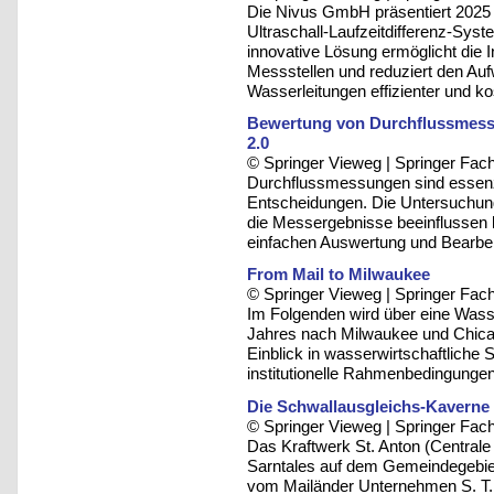
Die Nivus GmbH präsentiert 2025 
Ultraschall-Laufzeitdifferenz-Sys
innovative Lösung ermöglicht die 
Messstellen und reduziert den Au
Wasserleitungen effizienter und ko
Bewertung von Durchflussmessu
2.0
© Springer Vieweg | Springer F
Durchflussmessungen sind essenzie
Entscheidungen. Die Untersuchung
die Messergebnisse beeinflussen 
einfachen Auswertung und Bearbe
From Mail to Milwaukee
© Springer Vieweg | Springer F
Im Folgenden wird über eine Wasse
Jahres nach Milwaukee und Chica
Einblick in wasserwirtschaftliche
institutionelle Rahmenbedingunge
Die Schwallausgleichs-Kaverne b
© Springer Vieweg | Springer F
Das Kraftwerk St. Anton (Centrale 
Sarntales auf dem Gemeindegebiet
vom Mailänder Unternehmen S. T. E. 