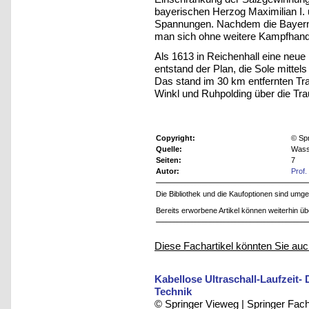
bayerischen Herzog Maximilian I.
Spannungen. Nachdem die Bayern d
man sich ohne weitere Kampfhandl
Als 1613 in Reichenhall eine neue
entstand der Plan, die Sole mittel
Das stand im 30 km entfernten Tr
Winkl und Ruhpolding über die Tra
Copyright:
© Sp
Quelle:
Wasse
Seiten:
7
Autor:
Prof.
Die Bibliothek und die Kaufoptionen sind um
Bereits erworbene Artikel können weiterhin ü
Diese Fachartikel könnten Sie auc
Kabellose Ultraschall-Laufzeit
Technik
© Springer Vieweg | Springer F