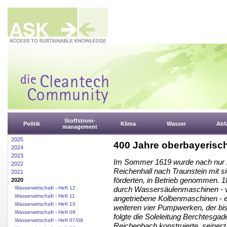
Stoffstrom-
Politik
Klima
Wasser
Abfa
management
2025
400 Jahre oberbayerisc
2024
2023
Im Sommer 1619 wurde nach nur zw
2022
Reichenhall nach Traunstein mit 
2021
förderten, in Betrieb genommen.
2020
Wasserwirtschaft - Heft 12
durch Wassersäulenmaschinen - 
Wasserwirtschaft - Heft 11
angetriebene Kolbenmaschinen - er
Wasserwirtschaft - Heft 10
weiteren vier Pumpwerken, der bi
Wasserwirtschaft - Heft 09
folgte die Soleleitung Berchtesga
Wasserwirtschaft - Heft 07/08
Reichenbach konstruierte, seinerz