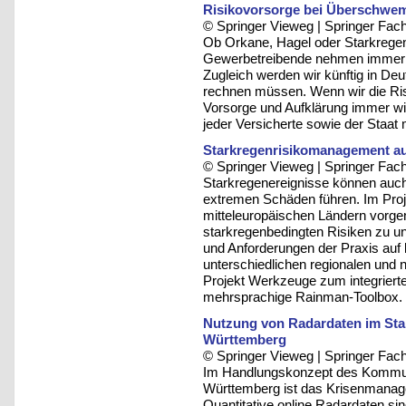
Risikovorsorge bei Überschwe
© Springer Vieweg | Springer F
Ob Orkane, Hagel oder Starkregen
Gewerbetreibende nehmen immer 
Zugleich werden wir künftig in De
rechnen müssen. Wenn wir die Ris
Vorsorge und Aufklärung immer wic
jeder Versicherte sowie der Staa
Starkregenrisikomanagement au
© Springer Vieweg | Springer F
Starkregenereignisse können auch
extremen Schäden führen. Im Proj
mitteleuropäischen Ländern vor
starkregenbedingten Risiken zu un
und Anforderungen der Praxis auf 
unterschiedlichen regionalen und
Projekt Werkzeuge zum integriert
mehrsprachige Rainman-Toolbox.
Nutzung von Radardaten im Sta
Württemberg
© Springer Vieweg | Springer F
Im Handlungskonzept des Kommun
Württemberg ist das Krisenmanage
Quantitative online Radardaten s