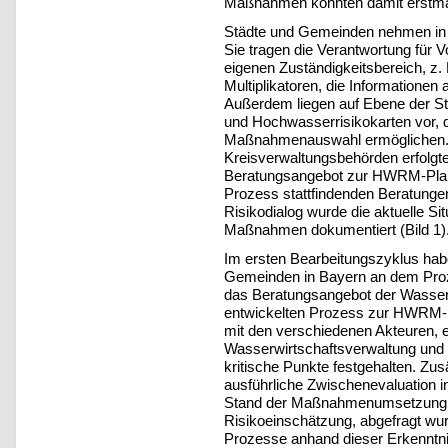
Maßnahmen konnten damit erstma
Städte und Gemeinden nehmen in 
Sie tragen die Verantwortung für
eigenen Zuständigkeitsbereich, z. 
Multiplikatoren, die Informationen
Außerdem liegen auf Ebene der S
und Hochwasserrisikokarten vor, 
Maßnahmenauswahl ermöglichen. V
Kreisverwaltungsbehörden erfolgt
Beratungsangebot zur HWRM-Plan
Prozess stattfindenden Beratunge
Risikodialog wurde die aktuelle Si
Maßnahmen dokumentiert (Bild 1)
Im ersten Bearbeitungszyklus hab
Gemeinden in Bayern an dem Prozes
das Beratungsangebot der Wasse
entwickelten Prozess zur HWRM-P
mit den verschiedenen Akteuren, 
Wasserwirtschaftsverwaltung un
kritische Punkte festgehalten. Zus
ausführliche Zwischenevaluation 
Stand der Maßnahmenumsetzung au
Risikoeinschätzung, abgefragt wu
Prozesse anhand dieser Erkenntniss