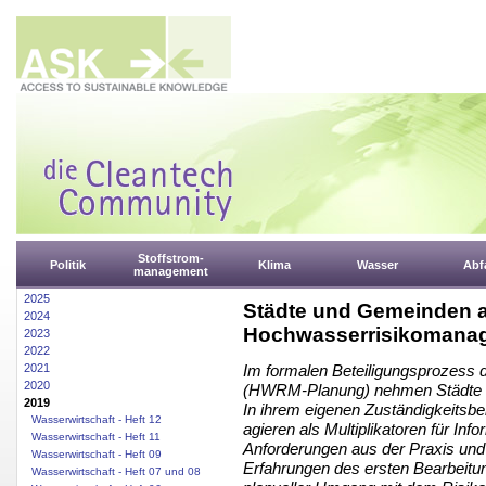
Stoffstrom-
Politik
Klima
Wasser
Abfa
management
2025
Städte und Gemeinden a
2024
Hochwasserrisikomana
2023
2022
2021
Im formalen Beteiligungsprozess
2020
(HWRM-Planung) nehmen Städte un
2019
In ihrem eigenen Zuständigkeitsbe
Wasserwirtschaft - Heft 12
agieren als Multiplikatoren für In
Wasserwirtschaft - Heft 11
Anforderungen aus der Praxis und 
Wasserwirtschaft - Heft 09
Erfahrungen des ersten Bearbeitung
Wasserwirtschaft - Heft 07 und 08