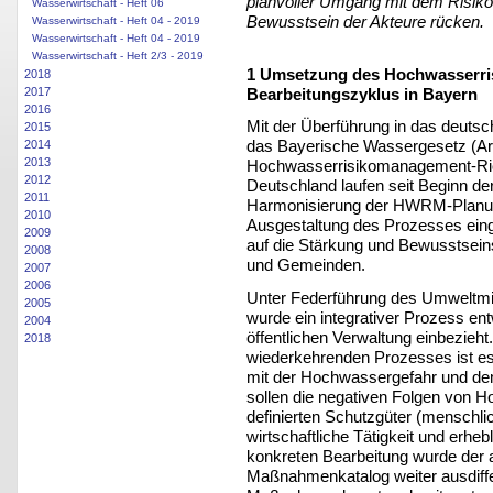
planvoller Umgang mit dem Risiko 
Wasserwirtschaft - Heft 06
Bewusstsein der Akteure rücken.
Wasserwirtschaft - Heft 04 - 2019
Wasserwirtschaft - Heft 04 - 2019
Wasserwirtschaft - Heft 2/3 - 2019
1 Umsetzung des Hochwasserri
2018
Bearbeitungszyklus in Bayern
2017
2016
Mit der Überführung in das deuts
2015
das Bayerische Wassergesetz (Art
2014
2013
Hochwasserrisikomanagement-Richt
2012
Deutschland laufen seit Beginn d
2011
Harmonisierung der HWRM-Planung
2010
Ausgestaltung des Prozesses eing
2009
auf die Stärkung und Bewusstseins
2008
und Gemeinden.
2007
2006
Unter Federführung des Umweltmi
2005
wurde ein integrativer Prozess entw
2004
öffentlichen Verwaltung einbezieh
2018
wiederkehrenden Prozesses ist e
mit der Hochwassergefahr und dem
sollen die negativen Folgen von Ho
definierten Schutzgüter (menschli
wirtschaftliche Tätigkeit und erhe
konkreten Bearbeitung wurde der
Maßnahmenkatalog weiter ausdiffe