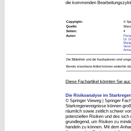
die kommenden Bearbeitungszykl
Copyright:
© Sp
Quelle:
Wass
Seiten:
4
Autor:
Flori
Dr. D
Mari
Vere
Anna
Die Bibliothek und die Kaufoptionen sind um
Bereits erworbene Artikel können weiterhin ü
Diese Fachartikel könnten Sie auc
Die Risikoanalyse im Starkreg
© Springer Vieweg | Springer F
Starkregenereignisse können gro
räumlich sowie zeitlich schwer vo
potenziellen Risiken und des sich
grundlegend, um Risiken zu mindern
handeln zu können. Mit dem Anhan