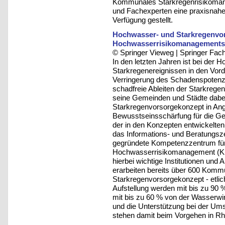
Kommunales Starkregenrisikoma
und Fachexperten eine praxisnahe
Verfügung gestellt.
Hochwasser- und Starkregenvors
Hochwasserrisikomanagements 
© Springer Vieweg | Springer F
In den letzten Jahren ist bei der
Starkregenereignissen in den Vorde
Verringerung des Schadenspotenzi
schadfreie Ableiten der Starkregen
seine Gemeinden und Städte dabei
Starkregenvorsorgekonzept in Angri
Bewusstseinsschärfung für die G
der in den Konzepten entwickelt
das Informations- und Beratungs
gegründete Kompetenzzentrum fü
Hochwasserrisikomanagement (KH
hierbei wichtige Institutionen und
erarbeiten bereits über 600 Kom
Starkregenvorsorgekonzept - etliche
Aufstellung werden mit bis zu 90
mit bis zu 60 % von der Wasserwir
und die Unterstützung bei der 
stehen damit beim Vorgehen in Rhei