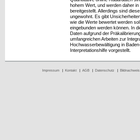
hohem Wert, und werden daher i
bereitgestellt. Allerdings sind die
ungewohnt. Es gibt Unsicherheiten,
wie die Werte bewertet werden so
eingebunden werden können. In dies
Daten aufgrund der Präkalibrierun
umfangreichen Arbeiten zur Integra
Hochwasserbewältigung in Baden-W
Interpretationshilfe vorgestellt.
Impressum
|
Kontakt
|
AGB
|
Datenschutz
|
Bildnachweis