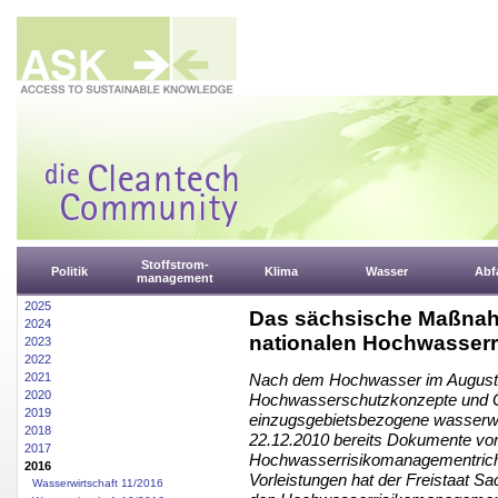
Stoffstrom-
Politik
Klima
Wasser
Abfa
management
2025
Das sächsische Maßna
2024
nationalen Hochwasser
2023
2022
2021
Nach dem Hochwasser im August
2020
Hochwasserschutzkonzepte und G
2019
einzugsgebietsbezogene wasserwir
2018
22.12.2010 bereits Dokumente vor
2017
Hochwasserrisikomanagementrichtl
2016
Vorleistungen hat der Freistaa
Wasserwirtschaft 11/2016