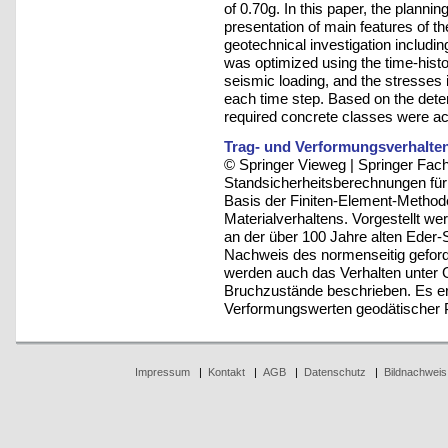
of 0.70g. In this paper, the planni
presentation of main features of th
geotechnical investigation includi
was optimized using the time-histo
seismic loading, and the stresses
each time step. Based on the dete
required concrete classes were ac
Trag- und Verformungsverhalten
© Springer Vieweg | Springer F
Standsicherheitsberechnungen für
Basis der Finiten-Element-Method
Materialverhaltens. Vorgestellt w
an der über 100 Jahre alten Ede
Nachweis des normenseitig geford
werden auch das Verhalten unter 
Bruchzustände beschrieben. Es er
Verformungswerten geodätischer
Impressum
|
Kontakt
|
AGB
|
Datenschutz
|
Bildnachweis