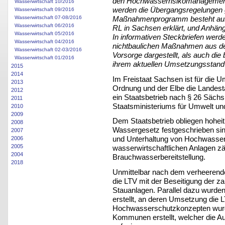
den Hochwasserrisikomanagementp
Wasserwirtschaft 10/2016
werden die Übergangsregelungen g
Wasserwirtschaft 09/2016
Wasserwirtschaft 07-08/2016
Maßnahmenprogramm besteht aus 
Wasserwirtschaft 06/2016
RL in Sachsen erklärt, und Anhän
Wasserwirtschaft 05/2016
In informativen Steckbriefen werd
Wasserwirtschaft 04/2016
nichtbaulichen Maßnahmen aus d
Wasserwirtschaft 02-03/2016
Vorsorge dargestellt, als auch 
Wasserwirtschaft 01/2016
ihrem aktuellen Umsetzungsstand
2015
2014
Im Freistaat Sachsen ist für di
2013
Ordnung und der Elbe die Landesta
2012
ein Staatsbetrieb nach § 26 Säc
2011
Staatsministeriums für Umwelt un
2010
2009
Dem Staatsbetrieb obliegen hoheit
2008
Wassergesetz festgeschrieben si
2007
und Unterhaltung von Hochwasse
2006
2005
wasserwirtschaftlichen Anlagen z
2004
Brauchwasserbereitstellung.
2018
Unmittelbar nach dem verheeren
die LTV mit der Beseitigung der 
Stauanlagen. Parallel dazu wurd
erstellt, an deren Umsetzung die LT
Hochwasserschutzkonzepten wurde
Kommunen erstellt, welcher die 