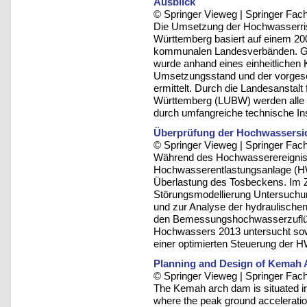
Ausblick
© Springer Vieweg | Springer F
Die Umsetzung der Hochwasserris
Württemberg basiert auf einem 2
kommunalen Landesverbänden. Ge
wurde anhand eines einheitlichen 
Umsetzungsstand und der vorge
ermittelt. Durch die Landesansta
Württemberg (LUBW) werden alle 
durch umfangreiche technische Ins
Überprüfung der Hochwassersich
© Springer Vieweg | Springer F
Während des Hochwasserereignis
Hochwasserentlastungsanlage (HW
Überlastung des Tosbeckens. Im 
Störungsmodellierung Untersuch
und zur Analyse der hydraulische
den Bemessungshochwasserzuflüss
Hochwassers 2013 untersucht sow
einer optimierten Steuerung der 
Planning and Design of Kemah 
© Springer Vieweg | Springer F
The Kemah arch dam is situated in
where the peak ground acceleratio