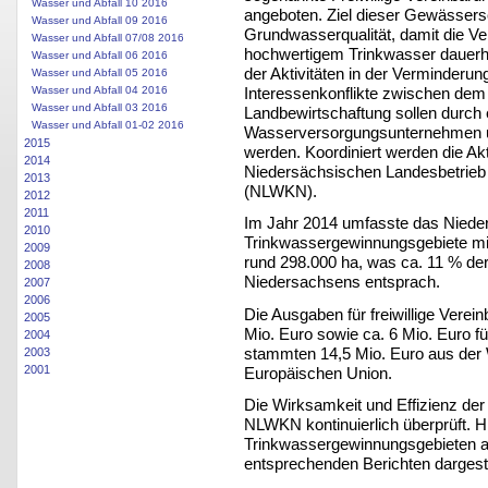
Wasser und Abfall 10 2016
angeboten. Ziel dieser Gewässer
Wasser und Abfall 09 2016
Grundwasserqualität, damit die Ve
Wasser und Abfall 07/08 2016
hochwertigem Trinkwasser dauerhaf
Wasser und Abfall 06 2016
der Aktivitäten in der Verminderun
Wasser und Abfall 05 2016
Interessenkonflikte zwischen de
Wasser und Abfall 04 2016
Wasser und Abfall 03 2016
Landbewirtschaftung sollen durch
Wasser und Abfall 01-02 2016
Wasserversorgungsunternehmen un
2015
werden. Koordiniert werden die Ak
2014
Niedersächsischen Landesbetrieb 
2013
(NLWKN).
2012
2011
Im Jahr 2014 umfasste das Niede
2010
Trinkwassergewinnungsgebiete mit 
2009
rund 298.000 ha, was ca. 11 % der
2008
Niedersachsens entsprach.
2007
2006
Die Ausgaben für freiwillige Verei
2005
Mio. Euro sowie ca. 6 Mio. Euro 
2004
stammten 14,5 Mio. Euro aus der
2003
2001
Europäischen Union.
Die Wirksamkeit und Effizienz d
NLWKN kontinuierlich überprüft. H
Trinkwassergewinnungsgebieten ab
entsprechenden Berichten dargeste