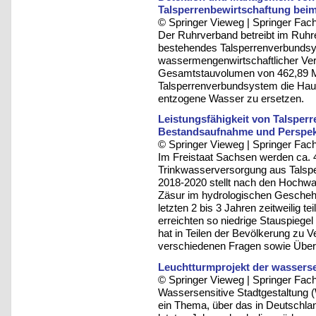
Talsperrenbewirtschaftung bei
© Springer Vieweg | Springer F
Der Ruhrverband betreibt im Ruhre
bestehendes Talsperrenverbundsys
wassermengenwirtschaftlicher Verf
Gesamtstauvolumen von 462,89 Mi
Talsperrenverbundsystem die Haup
entzogene Wasser zu ersetzen.
Leistungsfähigkeit von Talsper
Bestandsaufnahme und Perspek
© Springer Vieweg | Springer F
Im Freistaat Sachsen werden ca. 
Trinkwasserversorgung aus Talsper
2018-2020 stellt nach den Hochw
Zäsur im hydrologischen Geschehe
letzten 2 bis 3 Jahren zeitweilig te
erreichten so niedrige Stauspiegel
hat in Teilen der Bevölkerung zu 
verschiedenen Fragen sowie Überl
Leuchtturmprojekt der wasserse
© Springer Vieweg | Springer F
Wassersensitive Stadtgestaltung 
ein Thema, über das in Deutschla