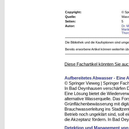
Copyright:
© Sp
Quelle:
Wasse
Seiten:
5
Autor:
Dr. 
Mart
Thor
Die Bibliothek und die Kaufoptionen sind um
Bereits erworbene Artikel können weiterhin ü
Diese Fachartikel könnten Sie auc
Aufbereitetes Abwasser - Eine
© Springer Vieweg | Springer F
In Bad Oeynhausen verschärfen D
Eine Lösung bietet die Wiederver
alternative Wasserquelle. Das For
Grünflächenbewässerung mit digital
Brauchwasserleitung ins Stadtzen
Betrieb noch ungeklärt sind, soll 
die Akzeptanz fördern. In Bad Oeyn
Detektion und Management von T