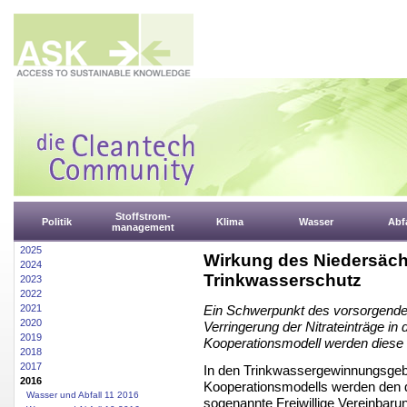
Stoffstrom-
Politik
Klima
Wasser
Abfa
management
2025
Wirkung des Niedersäc
2024
Trinkwasserschutz
2023
2022
2021
Ein Schwerpunkt des vorsorgenden
2020
Verringerung der Nitrateinträge 
2019
Kooperationsmodell werden diese 
2018
2017
In den Trinkwassergewinnungsgeb
2016
Kooperationsmodells werden den d
Wasser und Abfall 11 2016
sogenannte Freiwillige Vereinbar