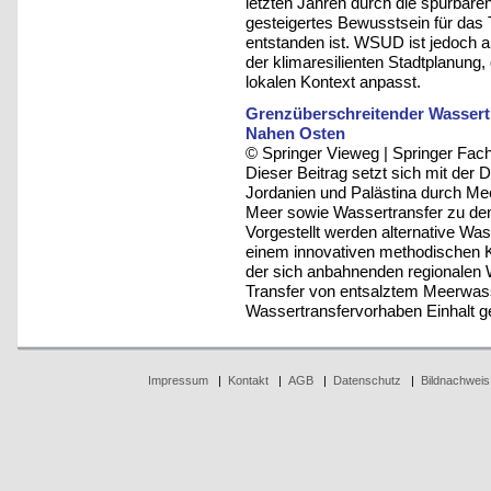
letzten Jahren durch die spürbare
gesteigertes Bewusstsein für das
entstanden ist. WSUD ist jedoch al
der klimaresilienten Stadtplanung
lokalen Kontext anpasst.
Grenzüberschreitender Wassert
Nahen Osten
© Springer Vieweg | Springer F
Dieser Beitrag setzt sich mit der 
Jordanien und Palästina durch M
Meer sowie Wassertransfer zu den
Vorgestellt werden alternative Was
einem innovativen methodischen K
der sich anbahnenden regionalen 
Transfer von entsalztem Meerwas
Wassertransfervorhaben Einhalt g
Impressum
|
Kontakt
|
AGB
|
Datenschutz
|
Bildnachweis