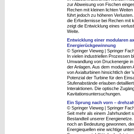
zur Abweisung von Fischen eingese
Rechen mit kleinen lichten Weiten
führt jedoch zu höheren Verlusten.
die Erfordernisse bei Rechen mit 
zeigt die Entwicklung eines verlust
Weite.
Entwicklung einer modularen a
Energierückgewinnung
© Springer Vieweg | Springer F
In vielen industriellen Prozessen 
Umwandlung von Druckenergie in el
der Anlagen. Aus dem modularen A
von Axialturbinen hinsichtlich de
Potenzial der Turbine für den Eins
Stufenabstände erlauben detaillie
Interaktionen. Die optische Zugän
Kavitationsuntersuchungen.
Ein Sprung nach vorn – drehzah
© Springer Vieweg | Springer F
Seit mehr als einem Jahrhundert 
Bestandteil unserer Energienetze.
noch an Bedeutung gewonnen, den
Energiequellen eine wichtige unte