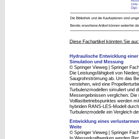
Assoc
Univ.
Dipl.
Die Bibliothek und die Kaufoptionen sind um
Bereits erworbene Artikel können weiterhin ü
Diese Fachartikel könnten Sie auc
Hydraulische Entwicklung einer
Simulation und Messung
© Springer Vieweg | Springer F
Die Leistungsfähigkeit von Nieder
Saugrohrströmung ab. Um das Betr
verstehen, wird eine Propellerturb
Turbulenzmodellen simuliert und d
Messergebnissen verglichen. Die i
Volllastbetriebspunktes werden m
hybriden RANS-LES-Modell durchg
Turbulenzmodelle ein Vergleich d
Entwicklung eines verlustarmen S
Weite
© Springer Vieweg | Springer F
In Wasserkraftwerken werden Rec