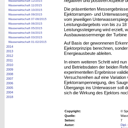
negativen und positiven Aspekte 
Wasserwirtschaft 12/2015
Wasserwirtschaft 11/2015
Die präsentierten Messergebnisse 
Wasserwirtschaft 10/2015
Ejektorrampen- und Unterwasserg
Wasserwirtschaft 09/2015
vom jeweiligen Unterwasserspiege
Wasserwirtschaft 07-08/2015
Leistungsdargebots von bis zu 18
Wasserwirtschaft 06/2015
Wasserwirtschaft 05/2015
Leistungssteigerung wird erzielt,
Wasserwirtschaft 04/2015
Ausbauwassermenge der Turbine e
Wasserwirtschaft 03/2015
Wasserwirtschaft 01-02/2015
Auf Basis der gewonnenen Erkenntn
2014
Ejektorprinzips berechnen, sonder
2013
Energieausbeute ableiten.
2012
2011
In einem weiteren Schritt wird nu
2010
und Betriebsdaten der beiden Refe
2009
experimentellen Ergebnisse valid
2008
Versuchsreihen auf eine Variation
2007
Ejektorrampenneigung, des Saugro
2006
Übergangs ins Unterwasser soll d
2005
sich die Wirkung des Ejektors noch
2004
2018
Copyright:
© Sp
Quelle:
Wasse
Seiten:
7
Autor:
Dipl.