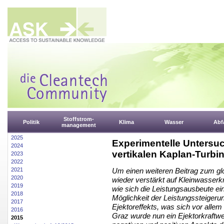
Stoffstrom-
Politik
Klima
Wasser
Abfa
management
2025
Experimentelle Untersuc
2024
vertikalen Kaplan-Turbi
2023
2022
2021
Um einen weiteren Beitrag zum glo
2020
wieder verstärkt auf Kleinwasserkr
2019
wie sich die Leistungsausbeute ei
2018
Möglichkeit der Leistungssteigeru
2017
Ejektoreffekts, was sich vor allem
2016
Graz wurde nun ein Ejektorkraftwe
2015