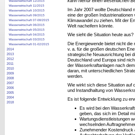
kann hierfür einen wesentlichen Bei
Wasserwirtschaft 12/2015
Wasserwirtschaft 11/2015
Im Jahr 2007 wollte Deutschland n
Wasserwirtschaft 10/2015
eine der großen Industrienatione
Wasserwirtschaft 09/2015
Klimawandel zu ziehen. Mit der En
Wasserwirtschaft 07-08/2015
Welt nacheifern könnte.
Wasserwirtschaft 06/2015
Wasserwirtschaft 05/2015
Wie sieht die Situation heute aus?
Wasserwirtschaft 04/2015
Wasserwirtschaft 03/2015
Die Energiewende bietet nicht die 
Wasserwirtschaft 01-02/2015
v. a. für die großen deutschen Ener
2014
strategische Neuausrichtung bei di
2013
2012
Deutschland und Europa sind nicht i
2011
der Wasserkraftanlagen nach dem 
2010
daran, mit unterschiedlichen Strate
2009
werden.
2008
2007
Wie wirkt sich diese Situation auf
2006
und Instandhaltung von Wasserkra
2005
2004
Es ist folgende Entwicklung zu er
2018
Es wird bei den Wasserkraf
geben, das sich im Detail m
Wartungsdienstleistungen 
wechselnden Auftragnehmer
Zunehmender Kostendruck au