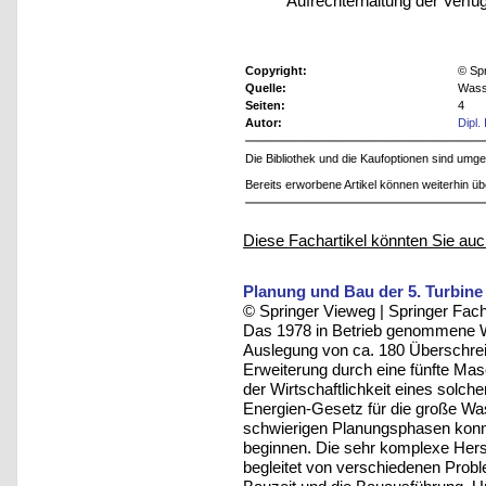
Aufrechterhaltung der Verfüg
Copyright:
© Sp
Quelle:
Wasse
Seiten:
4
Autor:
Dipl.
Die Bibliothek und die Kaufoptionen sind um
Bereits erworbene Artikel können weiterhin ü
Diese Fachartikel könnten Sie auc
Planung und Bau der 5. Turbine
© Springer Vieweg | Springer F
Das 1978 in Betrieb genommene Wa
Auslegung von ca. 180 Überschreit
Erweiterung durch eine fünfte Mas
der Wirtschaftlichkeit eines solch
Energien-Gesetz für die große Wa
schwierigen Planungsphasen konnt
beginnen. Die sehr komplexe Her
begleitet von verschiedenen Prob