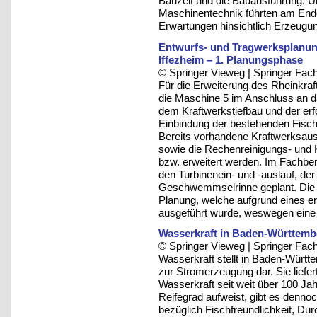
Bauzeit und die Bauausführung. 
Maschinentechnik führten am Ende
Erwartungen hinsichtlich Erzeugun
Entwurfs- und Tragwerksplanung
Iffezheim – 1. Planungsphase
© Springer Vieweg | Springer F
Für die Erweiterung des Rheinkra
die Maschine 5 im Anschluss an 
dem Kraftwerkstiefbau und der er
Einbindung der bestehenden Fisch
Bereits vorhandene Kraftwerksau
sowie die Rechenreinigungs- und 
bzw. erweitert werden. Im Fachbe
den Turbinenein- und -auslauf, der
Geschwemmselrinne geplant. Die g
Planung, welche aufgrund eines er
ausgeführt wurde, weswegen eine
Wasserkraft in Baden-Württemb
© Springer Vieweg | Springer F
Wasserkraft stellt in Baden-Württ
zur Stromerzeugung dar. Sie lief
Wasserkraft seit weit über 100 Ja
Reifegrad aufweist, gibt es denno
bezüglich Fischfreundlichkeit, Du