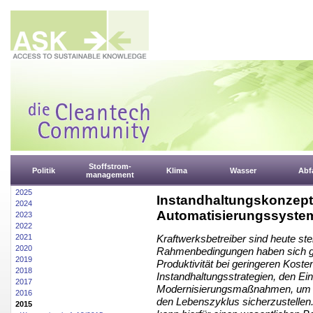
Stoffstrom-
Politik
Klima
Wasser
Abfa
management
2025
Instandhaltungskonzep
2024
Automatisierungssystem
2023
2022
2021
Kraftwerksbetreiber sind heute s
2020
Rahmenbedingungen haben sich geä
2019
Produktivität bei geringeren Kost
2018
Instandhaltungsstrategien, den E
2017
Modernisierungsmaßnahmen, um di
2016
den Lebenszyklus sicherzustellen
2015