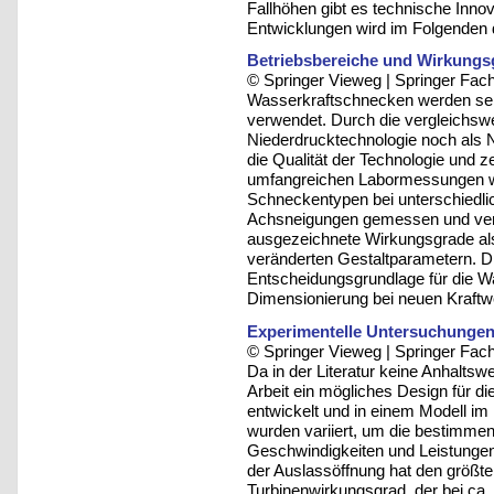
Fallhöhen gibt es technische Inno
Entwicklungen wird im Folgenden d
Betriebsbereiche und Wirkungs
© Springer Vieweg | Springer F
Wasserkraftschnecken werden sei
verwendet. Durch die vergleichswe
Niederdrucktechnologie noch als N
die Qualität der Technologie und z
umfangreichen Labormessungen w
Schneckentypen bei unterschiedli
Achsneigungen gemessen und verg
ausgezeichnete Wirkungsgrade als
veränderten Gestaltparametern. Di
Entscheidungsgrundlage für die W
Dimensionierung bei neuen Kraftw
Experimentelle Untersuchungen
© Springer Vieweg | Springer F
Da in der Literatur keine Anhalts
Arbeit ein mögliches Design für d
entwickelt und in einem Modell im
wurden variiert, um die bestimme
Geschwindigkeiten und Leistunge
der Auslassöffnung hat den größte
Turbinenwirkungsgrad, der bei ca.