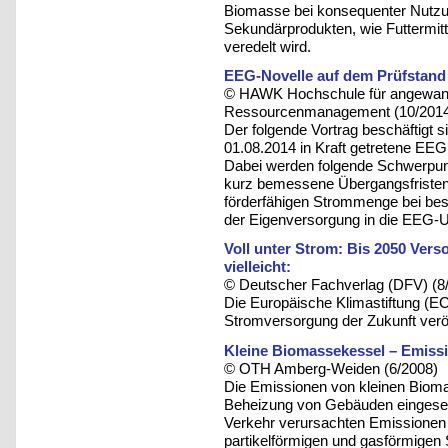
Biomasse bei konsequenter Nutzu
Sekundärprodukten, wie Futtermitt
veredelt wird.
EEG-Novelle auf dem Prüfstand
© HAWK Hochschule für angewandt
Ressourcenmanagement (10/201
Der folgende Vortrag beschäftigt s
01.08.2014 in Kraft getretene EEG
Dabei werden folgende Schwerpunkt
kurz bemessene Übergangsfristen
förderfähigen Strommenge bei be
der Eigenversorgung in die EEG-
Voll unter Strom: Bis 2050 Ver
vielleicht:
© Deutscher Fachverlag (DFV) (8
Die Europäische Klimastiftung (EC
Stromversorgung der Zukunft veröff
Kleine Biomassekessel – Emis
© OTH Amberg-Weiden (6/2008)
Die Emissionen von kleinen Biomas
Beheizung von Gebäuden eingeset
Verkehr verursachten Emissionen g
partikelförmigen und gasförmigen S