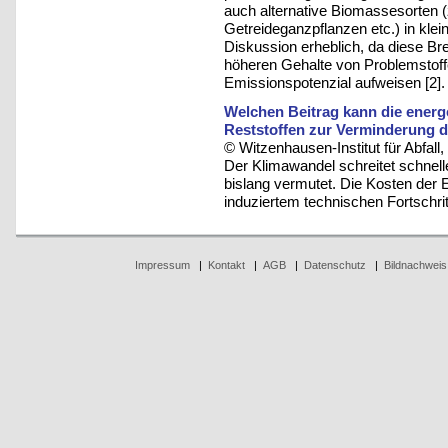
auch alternative Biomassesorten (z
Getreideganzpflanzen etc.) in kle
Diskussion erheblich, da diese Br
höheren Gehalte von Problemstoffen
Emissionspotenzial aufweisen [2].
Welchen Beitrag kann die ener
Reststoffen zur Verminderung d
© Witzenhausen-Institut für Abfa
Der Klimawandel schreitet schnell
bislang vermutet. Die Kosten der
induziertem technischen Fortschritt
Impressum
|
Kontakt
|
AGB
|
Datenschutz
|
Bildnachweis