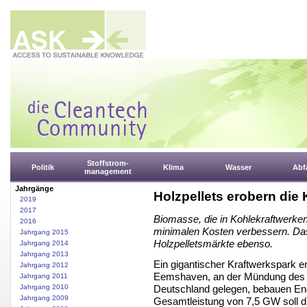
Stoffstrom-
Politik
Klima
Wasser
Abfa
management
Jahrgänge
Holzpellets erobern die
2019
2017
Biomasse, die in Kohlekraftwerken 
2016
minimalen Kosten verbessern. Das 
Jahrgang 2015
Holzpelletsmärkte ebenso.
Jahrgang 2014
Jahrgang 2013
Ein gigantischer Kraftwerkspark e
Jahrgang 2012
Eemshaven, an der Mündung des 
Jahrgang 2011
Deutschland gelegen, bebauen Ener
Jahrgang 2010
Jahrgang 2009
Gesamtleistung von 7,5 GW soll di