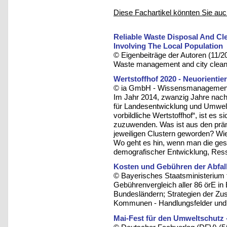
Diese Fachartikel könnten Sie auc
Reliable Waste Disposal And Cle
Involving The Local Population
© Eigenbeiträge der Autoren (11/2
Waste management and city cleaning
Wertstoffhof 2020 - Neuorientie
© ia GmbH - Wissensmanagement u
Im Jahr 2014, zwanzig Jahre nac
für Landesentwicklung und Umwelt
vorbildliche Wertstoffhof“, ist es
zuzuwenden. Was ist aus den prämi
jeweiligen Clustern geworden? Wie
Wo geht es hin, wenn man die ges
demografischer Entwicklung, Res
Kosten und Gebühren der Abfall
© Bayerisches Staatsministerium 
Gebührenvergleich aller 86 örE in
Bundesländern; Strategien der Zu
Kommunen - Handlungsfelder und 
Mai-Fest für den Umweltschutz 