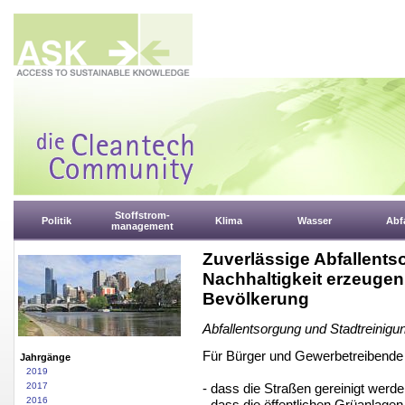
Stoffstrom-
Politik
Klima
Wasser
Abfa
management
Zuverlässige Abfallents
Nachhaltigkeit erzeugen
Bevölkerung
Abfallentsorgung und Stadtreinigu
Für Bürger und Gewerbetreibende s
Jahrgänge
2019
- dass die Straßen gereinigt werde
2017
2016
- dass die öffentlichen Grüanlagen