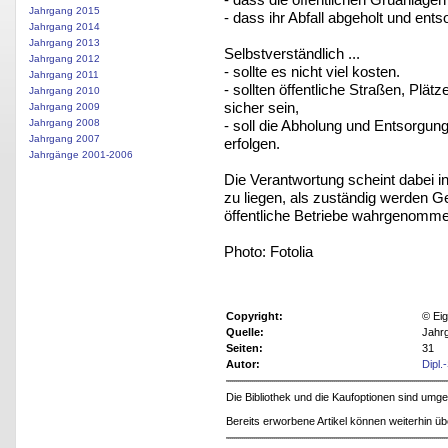
Jahrgang 2015
- dass ihr Abfall abgeholt und entso
Jahrgang 2014
Jahrgang 2013
Selbstverständlich ...
Jahrgang 2012
- sollte es nicht viel kosten.
Jahrgang 2011
- sollten öffentliche Straßen, Pl
Jahrgang 2010
sicher sein,
Jahrgang 2009
- soll die Abholung und Entsorgun
Jahrgang 2008
Jahrgang 2007
erfolgen.
Jahrgänge 2001-2006
Die Verantwortung scheint dabei i
zu liegen, als zuständig werden G
öffentliche Betriebe wahrgenomme
Photo: Fotolia
Copyright:
© Eig
Quelle:
Jahr
Seiten:
31
Autor:
Dipl.
Die Bibliothek und die Kaufoptionen sind um
Bereits erworbene Artikel können weiterhin ü