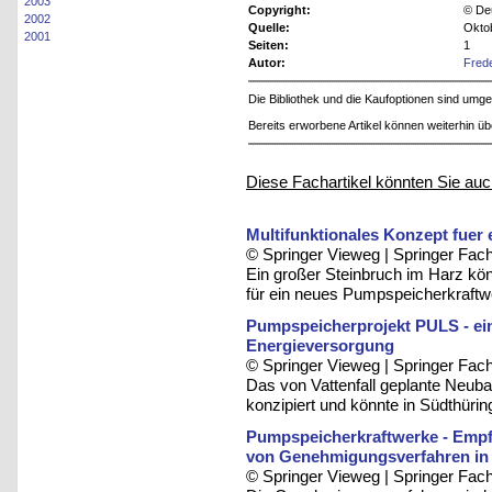
2003
Copyright:
© De
2002
Quelle:
Okto
2001
Seiten:
1
Autor:
Frede
Die Bibliothek und die Kaufoptionen sind um
Bereits erworbene Artikel können weiterhin ü
Diese Fachartikel könnten Sie auc
Multifunktionales Konzept fuer
© Springer Vieweg | Springer F
Ein großer Steinbruch im Harz kön
für ein neues Pumpspeicherkraftw
Pumpspeicherprojekt PULS - ein 
Energieversorgung
© Springer Vieweg | Springer F
Das von Vattenfall geplante Neub
konzipiert und könnte in Südthüring
Pumpspeicherkraftwerke - Empf
von Genehmigungsverfahren in
© Springer Vieweg | Springer F