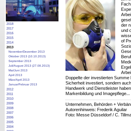
Fach
Exper
Arbe
gese
2018
der n
2017
und 
2016
wisse
2015
of Pr
2014
Sozia
2013
Gese
November/Dezember 2013
Beruf
Oktober 2013 (10.10.2013)
Medi
September 2013
Juli/August 2013 (27.08.2013)
Ergeb
Mai/Juni 2013
Arbei
April 2013
Doppelte der investierten Summe bel
März/April 2013
Sicherheit investiert, sondern auch
Januar/Februar 2013
Handwerk und Dienstleister haben 
2012
Markenbildung und Imagepflege...
2011
2010
2009
Unternehmen, Behörden + Verbä
2008
Autorenhinweis: Frederik Aguilar
2007
Foto: Messe Düsseldorf / C. Tillm
2006
2005
2004