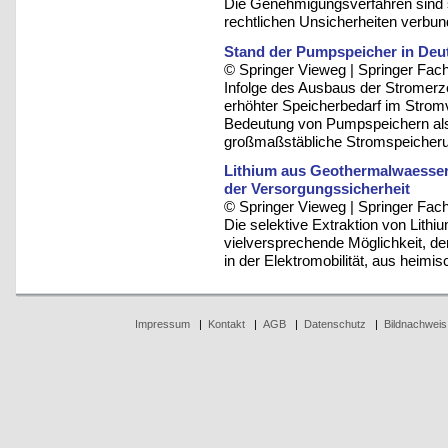
Die Genehmigungsverfahren sind 
rechtlichen Unsicherheiten verbu
Stand der Pumpspeicher in Deu
© Springer Vieweg | Springer F
Infolge des Ausbaus der Stromerz
erhöhter Speicherbedarf im Stromv
Bedeutung von Pumpspeichern als b
großmaßstäbliche Stromspeicher
Lithium aus Geothermalwaesser
der Versorgungssicherheit
© Springer Vieweg | Springer F
Die selektive Extraktion von Lith
vielversprechende Möglichkeit, den
in der Elektromobilität, aus hei
Impressum
|
Kontakt
|
AGB
|
Datenschutz
|
Bildnachweis