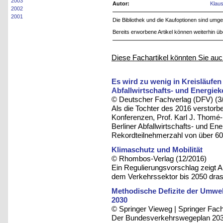
2003
Autor:
Klaus
2002
2001
Die Bibliothek und die Kaufoptionen sind um
Bereits erworbene Artikel können weiterhin ü
Diese Fachartikel könnten Sie auc
Es wird zu wenig in Kreisläufen
Abfallwirtschafts- und Energie
© Deutscher Fachverlag (DFV) (3
Als die Tochter des 2016 verstorbe
Konferenzen, Prof. Karl J. Thom
Berliner Abfallwirtschafts- und En
Rekordteilnehmerzahl von über 60
Klimaschutz und Mobilität
© Rhombos-Verlag (12/2016)
Ein Regulierungsvorschlag zeigt 
dem Verkehrssektor bis 2050 dras
Methodische Defizite der Umw
2030
© Springer Vieweg | Springer F
Der Bundesverkehrswegeplan 2030 k