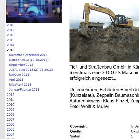
2018
2017
2016
2015
2014
2013
November/Dezember 2013
Oktober 2013 (10.10.2013)
September 2013
Tief- und Straßenbau GmbH in Künz
Juli/August 2013 (27.08.2013)
6 erstmals eine 3-D-GPS Maschin
Mai/Juni 2013
erfolgreich eingesetzt...
April 2013
März/April 2013
Unternehmen, Behörden + Verbänd
Januar/Februar 2013
(Künzelsau), Zeppelin Baumasch
2012
2011
Autorenhinweis: Klaus Finzel, Z
2010
Foto: Wolff & Müller
2009
2008
2007
2006
Copyright:
© De
2005
Quelle:
Okto
2004
Seiten:
1