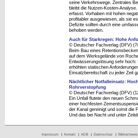
seine Verkehrswege. Zentrales Bew
bleibt die Nutzen-Kosten-Analyse
erfasst. Vorhaben mit hohen nega
profitabler ausgewiesen, als sie e
Defizite sollten durch eine umfa
behoben werden.
Auch für Starkregen: Hohe An
© Deutscher Fachverlag (DFV) (7
Beim Bau eines Retentionsbeckens 
auf dem Werksgelände von Roche 
Entwässerungslösung sehr hoch: 
erhöhten statischen Anforderungen
Einsatzbereitschaft zu jeder Zeit g
Nächtlicher Notfalleinsatz: Hoc
Rohrverstopfung
© Deutscher Fachverlag (DFV) (1
Ein Unfall flutete den neuen Schm
einer hochfesten Zementsuspension
der Kanal gereinigt und somit die
Und das bei Nacht und unter Zeitd
Impressum
|
Kontakt
|
AGB
|
Datenschutz
|
Bildnachweis