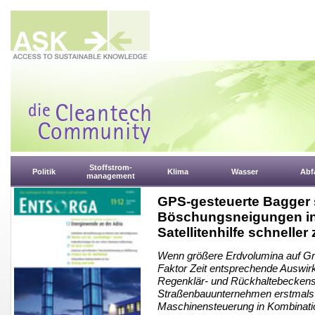
Stoffstrom-
Politik
Klima
Wasser
Abfa
management
GPS-gesteuerte Bagger s
Böschungsneigungen in
Satellitenhilfe schneller
Wenn größere Erdvolumina auf Gr
Faktor Zeit entsprechende Auswir
Regenklär- und Rückhaltebeckens a
Straßenbauunternehmen erstmals 
Maschinensteuerung in Kombinatio