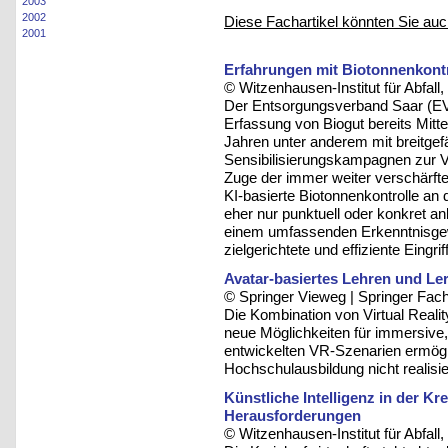
2003
2002
Diese Fachartikel könnten Sie auc
2001
Erfahrungen mit Biotonnenkontro
© Witzenhausen-Institut für Abfa
Der Entsorgungsverband Saar (EV
Erfassung von Biogut bereits Mitte 
Jahren unter anderem mit breitgef
Sensibilisierungskampagnen zur Ve
Zuge der immer weiter verschärfte
KI-basierte Biotonnenkontrolle an
eher nur punktuell oder konkret a
einem umfassenden Erkenntnisgewi
zielgerichtete und effiziente Eing
Avatar-basiertes Lehren und Le
© Springer Vieweg | Springer F
Die Kombination von Virtual Reality
neue Möglichkeiten für immersive, 
entwickelten VR-Szenarien ermögl
Hochschulausbildung nicht realisi
Künstliche Intelligenz in der 
Herausforderungen
© Witzenhausen-Institut für Abfa