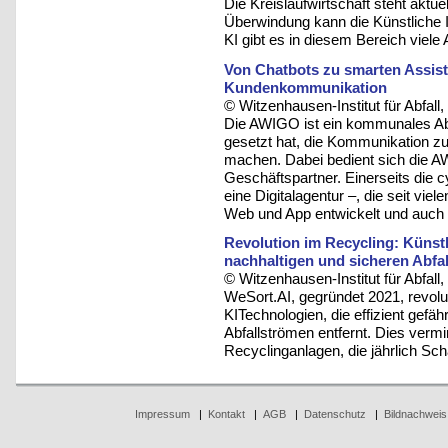
Die Kreislaufwirtschaft steht aktu
Überwindung kann die Künstliche In
KI gibt es in diesem Bereich viel
Von Chatbots zu smarten Assiste
Kundenkommunikation
© Witzenhausen-Institut für Abfa
Die AWIGO ist ein kommunales Abf
gesetzt hat, die Kommunikation zum
machen. Dabei bedient sich die A
Geschäftspartner. Einerseits di
eine Digitalagentur –, die seit vi
Web und App entwickelt und auch w
Revolution im Recycling: Künstli
nachhaltigen und sicheren Abfal
© Witzenhausen-Institut für Abfa
WeSort.AI, gegründet 2021, revolut
KITechnologien, die effizient gefäh
Abfallströmen entfernt. Dies vermi
Recyclinganlagen, die jährlich Sc
Impressum
|
Kontakt
|
AGB
|
Datenschutz
|
Bildnachweis