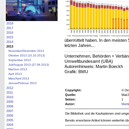
2018
2017
2016
2015
übermittelt haben. In den meisten
2014
letzten Jahren...
2013
November/Dezember 2013
Unternehmen, Behörden + Verbän
Oktober 2013 (10.10.2013)
September 2013
Umweltbundesamt (UBA)
Juli/August 2013 (27.08.2013)
Autorenhinweis: Martin Boeckh
Mai/Juni 2013
Grafik: BMU
April 2013
März/April 2013
Januar/Februar 2013
2012
Copyright:
© De
2011
Quelle:
Mai/J
2010
Seiten:
1
2009
Autor:
Mart
2008
2007
Die Bibliothek und die Kaufoptionen sind um
2006
2005
Bereits erworbene Artikel können weiterhin ü
2004