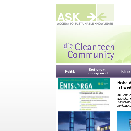
Stoffstrom-
Politik
Klima
management
Hohe A
ist wei
Im Jahr 2
das sich 
Winterdie
berichtet