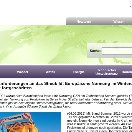
S
Netzwerk
Wissen
Suche:
Technischer
Wasser
Abfall
Energie
Boden,
Umweltschutz
nforderungen an das Streubild: Europäische Normung im Winter
t fortgeschritten
001 wurde beim Europäischen Institut für Normung CEN ein Technisches Komitee gebildet (
mit der Normung von Produkten im Bereich des Straßenbetriebs befasst. Für den Bereich de
nstes gibt es eine eigene Unterarbeitsgruppe, die unter deutscher Federführung steht. Die 
en in ihrer Ausgabe 03 zum Stand der Entwicklung.
(04.06.2013) Mit Stand Sommer 2012 wurde 
Teil der geplanten Normen im Bereich Winterdi
gestellt: Neun Normen sind bereits in Kraft, e
wird in Kürze in Kraft gesetzt werden. An zwe
Projekten wird derzeit noch gearbeitet. Die Ta
(siehe Seite 36) bietet einen Überblick über 