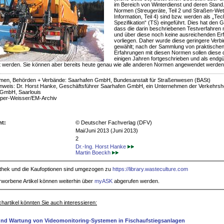
im Bereich von Winterdienst und deren Stand
Normen (Streugeräte, Teil 2 und Straßen-Wet
Information, Teil 4) sind bzw. werden als „Te
Spezifikation“ (TS) eingeführt. Dies hat den 
dass die darin beschriebenen Testverfahren 
und über diese noch keine ausreichenden Er
vorliegen. Daher wurde diese geringere Verbin
gewählt; nach der Sammlung von praktische
Erfahrungen mit diesen Normen sollen diese
einigen Jahren fortgeschrieben und als endgü
t werden. Sie können aber bereits heute genau wie alle anderen Normen angewendet werden.
men, Behörden + Verbände: Saarhafen GmbH, Bundesanstalt für Straßenwesen (BASt)
nweis: Dr. Horst Hanke, Geschäftsführer Saarhafen GmbH, ein Unternehmen der Verkehrsh
 GmbH, Saarlouis
pper-Weisser/EM-Archiv
ht:
© Deutscher Fachverlag (DFV)
Mai/Juni 2013 (Juni 2013)
2
Dr.-Ing. Horst Hanke
Martin Boeckh
iothek und die Kaufoptionen sind umgezogen zu
https://library.wasteculture.com
rworbene Artikel können weiterhin über
myASK
abgerufen werden.
hartikel könnten Sie auch interessieren:
und Wartung von Videomonitoring-Systemen in Fischaufstiegsanlagen