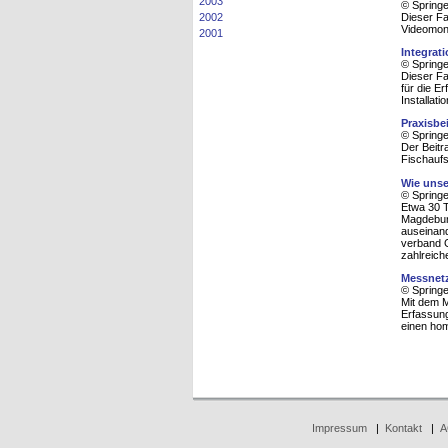
2003
© Spring
Dieser Fa
2002
Videomoni
2001
Integrat
© Spring
Dieser Fa
für die E
Installat
Praxisbe
© Spring
Der Beitr
Fischaufs
Wie uns
© Spring
Etwa 30 T
Magdeburg
auseinand
verband 
zahlreich
Messnet
© Spring
Mit dem 
Erfassung
einen ho
Impressum
|
Kontakt
|
A