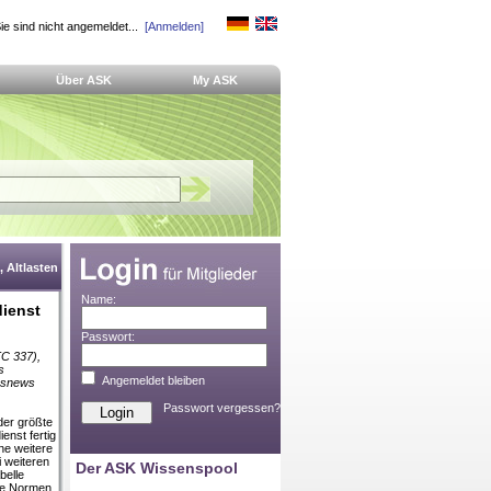
ie sind nicht angemeldet...
[Anmelden]
Über ASK
My ASK
 Altlasten
Name:
dienst
Passwort:
TC 337),
s
Angemeldet bleiben
vksnews
Passwort vergessen?
der größte
enst fertig
ine weitere
i weiteren
Der ASK Wissenspool
belle
die Normen