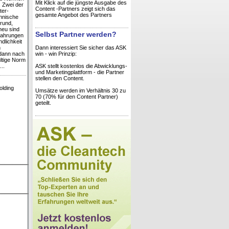
Mit Klick auf die jüngste Ausgabe des
. Zwei der
Content -Partners zeigt sich das
ter-
gesamte Angebot des Partners
chnische
Grund,
neu sind
Selbst Partner werden?
fahrungen
dlichkeit
n
Dann interessiert Sie sicher das ASK
 dann nach
win - win Prinzip:
ltige Norm
..
ASK stellt kostenlos die Abwicklungs-
und Marketingplattform - die Partner
stellen den Content.
olding
Umsätze werden im Verhältnis 30 zu
70 (70% für den Content Partner)
geteilt.