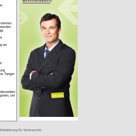
on
Systemen
s werden
gt.
en
ng an
le
tung
zer Tanger
ndesweiten
gorien, um
fsbelehrung für Verbraucher