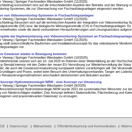
er Vieweg | Springer Fachmedien Wiesbaden GmbH (11/2025)
chbeitrag konzentriert sich auf die entscheidenden Aspekte des Betriebs und der Wartung v
toring-Systemen, die zur Überwachung von Fischaufstiegsanlagen eingesetzt werden.
ion von Videomonitoring-Systemen in Fischaufstiegsanlagen
er Vieweg | Springer Fachmedien Wiesbaden GmbH (11/2025)
chbeitrag fokussiert sich auf die technischen Aspekte der Integration von Videomonitoring-
rfolgskontrolle (DE) bzw. die biologische Wirkungskontrolle (CH) in Fischaufstiegsanlagen. E
ionsmethoden sowie die damit verbundenen Herausforderungen und Lösungsansätze aufgezei
ispiele der Implementierung von Videomonitoring-Systemen an Fischaufstiegsanlag
er Vieweg | Springer Fachmedien Wiesbaden GmbH (11/2025)
ag stellt unterschiedliche Bauformen und Installationskonzepte für das videobasierte Monitori
tiegsanlagen vor.
ere Gewässer wieder in Bewegung kommen
er Vieweg | Springer Fachmedien Wiesbaden GmbH (10/2025)
eilnehmende setzten sich am 10. Juli 2025 im Rahmen einer Weiterbildung an der Hochschu
-Stendal intensiv mit den Zielen der neuen EU-Verordnung zur Wiederherstellung der Natur
er, die auch die Gewässerrenaturierung europaweit stärker voranbringen will. Die Veranstal
Grundlagen und Praxis, wobei beim Besuch des Unterhaltungsverbandes Tanger am Lüderit
e Renaturierungsmaßnahmen anschaulich demonstriert und diskutiert wurden.
zkonzept Hydrometeorologie NRW - vom Konzept zur Umsetzung
er Vieweg | Springer Fachmedien Wiesbaden GmbH (8/2025)
Messnetzkonzept Hydrometeorologie NRW wurde 2021 ein systematisches Messnetz zur la
 von Niederschlägen etabliert. Das Konzept definiert Stationsdichte, Flächenbezug und Kate
mogenen und praxisrelevanten Datensatz zu erzeugen.
GB
|
Datenschutz
|
Bildnachweis
|
Öffentlichkeitsprinzip und Kommunikation
|
Widerru