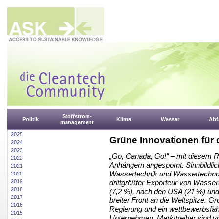
Stoffstrom-
Politik
Klima
Wasser
Abfa
management
2025
Grüne Innovationen für
2024
2023
„Go, Canada, Go!“ – mit diesem Ru
2022
Anhängern angespornt. Sinnbildlic
2021
Wassertechnik und Wassertechnol
2020
2019
drittgrößter Exporteur von Wasse
2018
(7,2 %), nach den USA (21 %) und 
2017
breiter Front an die Weltspitze. Gr
2016
Regierung und ein wettbewerbsfäh
2015
Unternehmen. Markttreiber sind vo