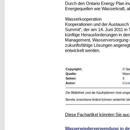
Durch den Ontario Energy Plan inv
Energiequellen wie Wasserkraft, a
Wasserkooperation
Kooperationen und der Austausch 
Summit“, der am 14. Juni 2011 in To
künftige Herausforderungen in de
Management, Wasserversorgung u
zukunftsfähige Lösungen angeregt
entwickelt werden.
Copyright:
© Sp
Quelle:
Wasse
Seiten:
3
Autor:
Günt
Die Bibliothek und die Kaufoptionen sind um
Bereits erworbene Artikel können weiterhin ü
Diese Fachartikel könnten Sie auc
Wasserwiederverwendung in der