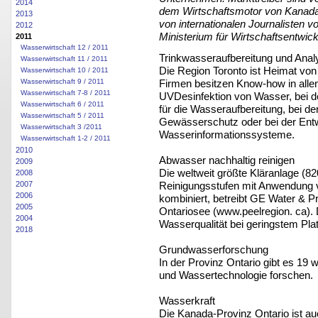
2014
dem Wirtschaftsmotor von Kanada
2013
von internationalen Journalisten v
2012
Ministerium für Wirtschaftsentwi
2011
Wasserwirtschaft 12 / 2011
Trinkwasseraufbereitung und Analy
Wasserwirtschaft 11 / 2011
Die Region Toronto ist Heimat vo
Wasserwirtschaft 10 / 2011
Firmen besitzen Know-how in allen
Wasserwirtschaft 9 / 2011
Wasserwirtschaft 7-8 / 2011
UVDesinfektion von Wasser, bei d
Wasserwirtschaft 6 / 2011
für die Wasseraufbereitung, bei d
Wasserwirtschaft 5 / 2011
Gewässerschutz oder bei der Entw
Wasserwirtschaft 3 /2011
Wasserinformationssysteme.
Wasserwirtschaft 1-2 / 2011
2010
Abwasser nachhaltig reinigen
2009
Die weltweit größte Kläranlage (820
2008
Reinigungsstufen mit Anwendung v
2007
2006
kombiniert, betreibt GE Water & 
2005
Ontariosee (www.peelregion. ca). 
2004
Wasserqualität bei geringstem Pl
2018
Grundwasserforschung
In der Provinz Ontario gibt es 19 
und Wassertechnologie forschen.
Wasserkraft
Die Kanada-Provinz Ontario ist au