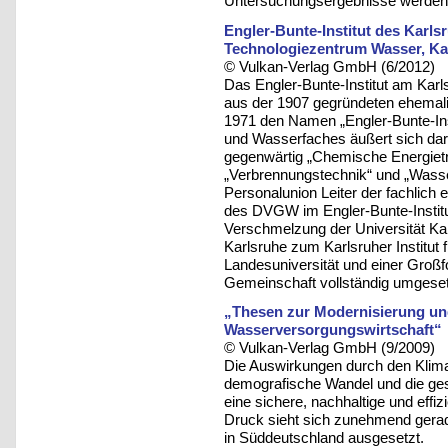
Untersuchungsergebnisse werden h
Engler-Bunte-Institut des Karlsr
Technologiezentrum Wasser, Ka
© Vulkan-Verlag GmbH (6/2012)
Das Engler-Bunte-Institut am Karls
aus der 1907 gegründeten ehemalig
1971 den Namen „Engler-Bunte-Ins
und Wasserfaches äußert sich darin
gegenwärtig „Chemische Energietr
„Verbrennungstechnik“ und „Wass
Personalunion Leiter der fachlich
des DVGW im Engler-Bunte-Institu
Verschmelzung der Universität K
Karlsruhe zum Karlsruher Institut 
Landesuniversität und einer Großf
Gemeinschaft vollständig umgeset
„Thesen zur Modernisierung un
Wasserversorgungswirtschaft“
© Vulkan-Verlag GmbH (9/2009)
Die Auswirkungen durch den Klima
demografische Wandel und die ges
eine sichere, nachhaltige und eff
Druck sieht sich zunehmend gerade
in Süddeutschland ausgesetzt.