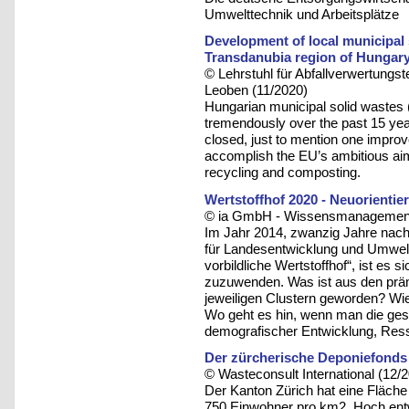
Umwelttechnik und Arbeitsplätze
Development of local municipal
Transdanubia region of Hungar
© Lehrstuhl für Abfallverwertungst
Leoben (11/2020)
Hungarian municipal solid wast
tremendously over the past 15 yea
closed, just to mention one improv
accomplish the EU’s ambitious aim 
recycling and composting.
Wertstoffhof 2020 - Neuorientie
© ia GmbH - Wissensmanagement u
Im Jahr 2014, zwanzig Jahre nac
für Landesentwicklung und Umwelt
vorbildliche Wertstoffhof“, ist es
zuzuwenden. Was ist aus den prämi
jeweiligen Clustern geworden? Wie
Wo geht es hin, wenn man die ges
demografischer Entwicklung, Res
Der zürcherische Deponiefonds
© Wasteconsult International (12/
Der Kanton Zürich hat eine Fläch
750 Einwohner pro km2. Hoch entwic