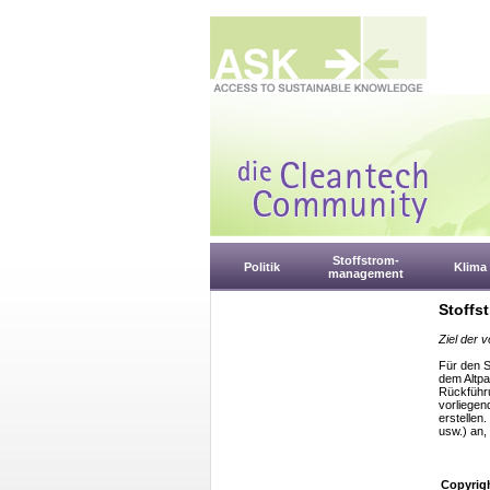
Stoffstrom-
Politik
Klima
management
Stoffs
Ziel der 
Für den S
dem Altpa
Rückführu
vorliegen
erstellen
usw.) an,
Copyrig