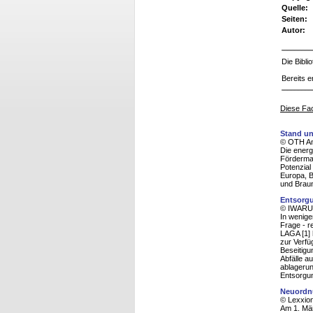
Quelle:
Seiten:
Autor:
Die Bibl
Bereits e
Diese Fac
Stand un
© OTH Am
Die energ
Fördermaß
Potenzial
Europa, B
und Braun
Entsorgu
© IWARU,
In wenige
Frage - r
LAGA [1] 
zur Verfü
Beseitigu
Abfälle a
ablagerun
Entsorgu
Neuordnu
© Lexxion
Am 1. Mär