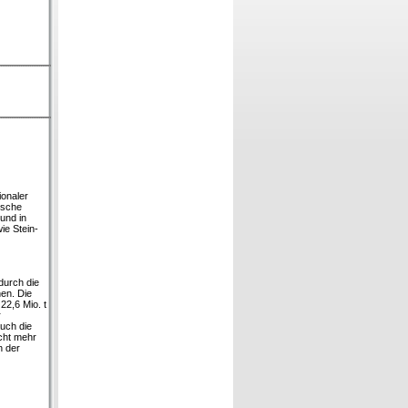
ionaler
ische
und in
ie Stein-
durch die
en. Die
22,6 Mio. t
r
auch die
cht mehr
n der