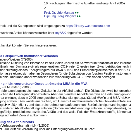
10. Fachtagung thermische Abfallbehandlung (April 2005)
2
Prof. Dr. Udo Mantau
Dipl.-Ing. Jörg Wagner
iothek und die Kaufoptionen sind umgezogen zu
https://library.wasteculture.com
rworbene Artikel können weiterhin über
myASK
abgerufen werden.
hartikel könnten Sie auch interessieren:
d Perspektiven thermischer Verfahren
berg-Weiden (7/2005)
etische Nutzung von Biomasse ist seit vielen Jahren ein Schwerpunkt nationaler und internat
nahmen. Biomasse gilt als regenerativer, CO2-freier Energieträger. Zwar beträgt das techn
 der Nutzung dieses Energieträgers nur etwa 8-10% des Primärenergieeinsatzes in der BRD 
iomasse eignet sich aber im Besonderen für die Substitution von fossilen Festbrennstoffen, w
kohle, und kann daher wesentlich zur Minderung von CO2-Emissionen beitragen.
ng nicht verwertbarer Outputströme der MBA in die MVA
 FH Münster (5/2005)
n Monaten beginnt ein neues Zeitalter in der Abfallwirtschaft. Die Diskussion wird beherrscht 
eichen die Entsorgungskapazitäten? Aber auch andere Aspekte werden an Bedeutung gewinn
hat ermittelt, dass in 2005 eine gesicherte Behandlungskapazität bei MVA´n und MBA´n i.H.v. 
gung stehen. Dies würde ausreichen, um Hausmüll und hausmüllähnliche Gewerbeabfälle zu
ng i.H.v. 20,4 Mio. t zumindest rein rechnerisch aufzunehmen. Berücksichtigt man hingegen 
us anderen Abfallbehandlungsanlagen (Sortier- und Aufbereitungsanlagen, Kompostwerke), ni
gsfähige produktionsspezifische Abfälle und das weite Feld der Ersatzbrennstoffe, können a
ngssicherheit Zweifel aufkommen.
ng des Altholzrechts
 Verlagsgesellschaft mbH (1/2003)
z 2003 tritt die Verordnung über die Entsorgung von Altholz in Kraft.