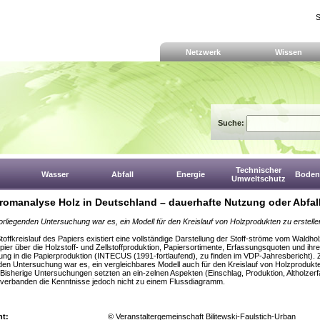
S
Netzwerk
Wissen
Suche:
Technischer
Wasser
Abfall
Energie
Boden,
Umweltschutz
tromanalyse Holz in Deutschland – dauerhafte Nutzung oder Abfal
vorliegenden Untersuchung war es, ein Modell für den Kreislauf von Holzprodukten zu erstelle
toffkreislauf des Papiers existiert eine vollständige Darstellung der Stoff-ströme vom Waldho
pier über die Holzstoff- und Zellstoffproduktion, Papiersortimente, Erfassungsquoten und ihre
ng in die Papierproduktion (INTECUS (1991-fortlaufend), zu finden im VDP-Jahresbericht). Z
den Untersuchung war es, ein vergleichbares Modell auch für den Kreislauf von Holzprodukt
. Bisherige Untersuchungen setzten an ein-zelnen Aspekten (Einschlag, Produktion, Altholzer
 verbanden die Kenntnisse jedoch nicht zu einem Flussdiagramm.
ht:
© Veranstaltergemeinschaft Bilitewski-Faulstich-Urban