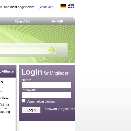
ie sind nicht angemeldet...
[Anmelden]
Über ASK
My ASK
 Altlasten
Name:
l?
Passwort:
n.
lz bzw.
Angemeldet bleiben
iel der
en zu
Passwort vergessen?
fassung