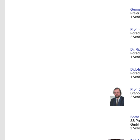
Georg
Freier
1 Verö
Prof.
Forsc
2 Verö
Dr. R
Forsc
1 Verö
Dipl.-
Forsc
1 Verö
Prof. 
Brand
2 Verö
Beate
SB Pr
Gmb
2 Verö