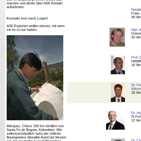
machen und direkt über ASK Kontakt
aufnehmen.
Natali
Freie 
48 Ver
Kontakt erst nach Login!
ASK Experten wollen wissen, mit wem
sie es zu tun haben.
Dipl.-
Univer
20 Ver
Prof. 
HAWK 
16 Ver
Dr. Fe
Witzen
29 Ver
Dr.-In
IS Fo
12 Ver
Marquez, Chivor 150 km nördlich von
Santa Fe de Bogota, Kolumbien. Wie
selbstverständlich nutzt der örtliche
Bauingenieur dieselbe AutoCad Version
Dr. C