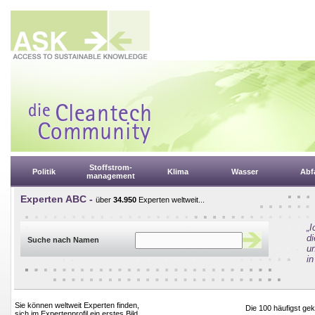
Stoffstrom-
Politik
Klima
Wasser
Abfa
management
Experten ABC -
über
34.950
Experten weltweit...
„
d
Suche nach Namen
un
in
Sie können weltweit Experten finden,
Die 100 häufigst g
sich im Expertenprofil ein erstes Bild