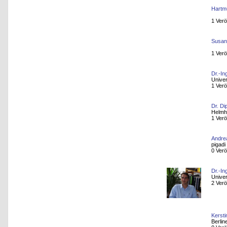
Hartm
1 Verö
Susan
1 Verö
Dr.-In
Univer
1 Verö
Dr. Di
Helmh
1 Verö
Andre
pigad
0 Verö
Dr.-In
Univer
2 Verö
Kerst
Berli