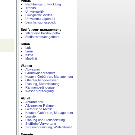
Politik
Nachhaltige Entwicklung
Trends
Umweltpolitik
Biologische Vielfalt
Umweltmanagement
Beschäftigungspolitik
Stoffstrom- management
Integrierte Produktpolitik
Stoffstrommanagement
Klima
Luft
Lärm
Klima
Mobilität
Wasser
Abwasser
Grundwasserschutz
Kosten, Gebühren, Management
Oberflächengewässer
Planung, Dienstleistung
Rahmenbedingungen
Wasserversorgung
Abfall
Abfalltechnik
Allgemeiner Rahmen
Gefährliche Abfälle
Kosten, Gebühren, Management
Logistik
Planung und Dienstleistung
Stoffliche Verwertung
Strassenreinigung, Winterdienst
Energie