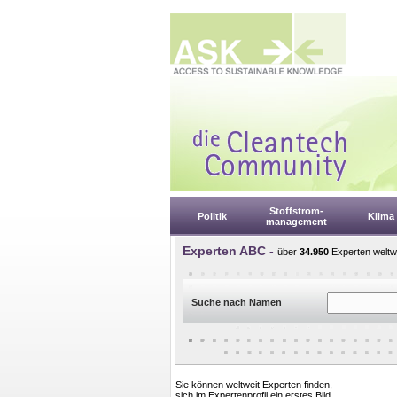
Stoffstrom-
Politik
Klima
management
Experten ABC -
über
34.950
Experten weltwe
Suche nach Namen
Sie können weltweit Experten finden,
sich im Expertenprofil ein erstes Bild