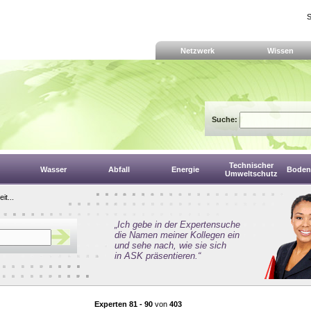
S
Netzwerk
Wissen
Suche:
Technischer
Wasser
Abfall
Energie
Boden,
Umweltschutz
it...
„Ich gebe in der Expertensuche
die Namen meiner Kollegen ein
und sehe nach, wie sie sich
in ASK präsentieren.“
Experten 81 - 90
von
403