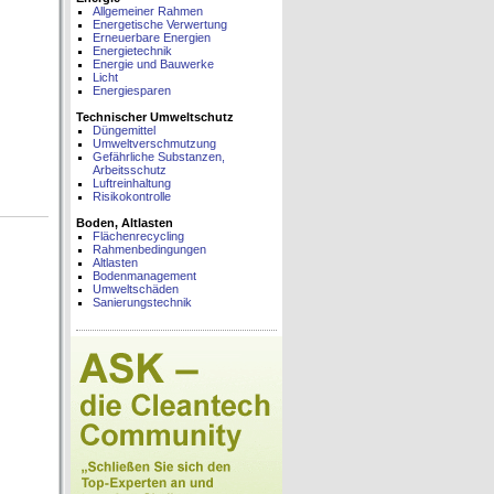
Allgemeiner Rahmen
Energetische Verwertung
Erneuerbare Energien
Energietechnik
Energie und Bauwerke
Licht
Energiesparen
Technischer Umweltschutz
Düngemittel
Umweltverschmutzung
Gefährliche Substanzen,
Arbeitsschutz
Luftreinhaltung
Risikokontrolle
Boden, Altlasten
Flächenrecycling
Rahmenbedingungen
Altlasten
Bodenmanagement
Umweltschäden
Sanierungstechnik