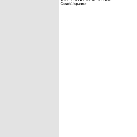
AutoCad Version wie der deutsche
Geschäftspartner.