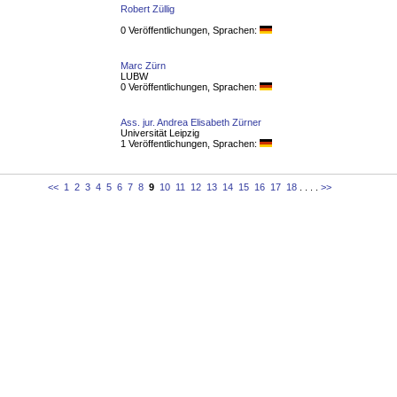
Robert Züllig
0 Veröffentlichungen, Sprachen:
Marc Zürn
LUBW
0 Veröffentlichungen, Sprachen:
Ass. jur. Andrea Elisabeth Zürner
Universität Leipzig
1 Veröffentlichungen, Sprachen:
<<
1
2
3
4
5
6
7
8
9
10
11
12
13
14
15
16
17
18
. . . .
>>