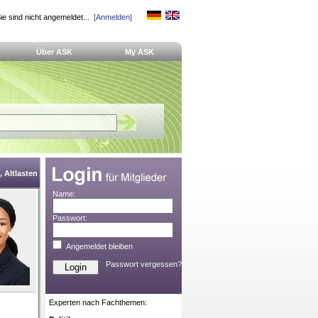
ie sind nicht angemeldet...
[Anmelden]
Über ASK
My ASK
 Altlasten
Name:
Passwort:
Angemeldet bleiben
Passwort vergessen?
Experten nach Fachthemen: