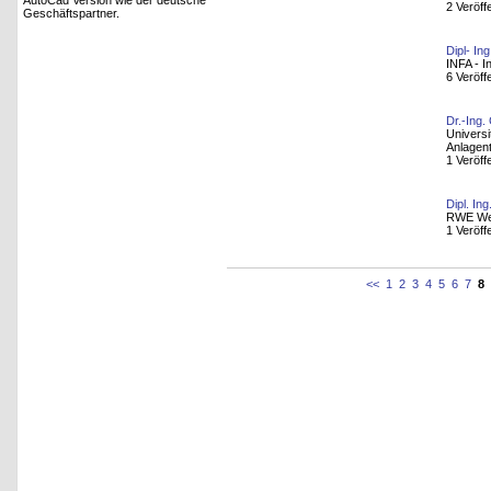
AutoCad Version wie der deutsche
2 Veröff
Geschäftspartner.
Dipl- In
INFA - I
6 Veröff
Dr.-Ing.
Universi
Anlagen
1 Veröff
Dipl. In
RWE We
1 Veröff
<<
1
2
3
4
5
6
7
8