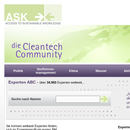
Stoffstrom-
Politik
Klima
Wasser
Abfa
management
Experten ABC -
über
34.950
Experten weltweit...
„
d
Suche nach Namen
un
in
Sie können weltweit Experten finden,
Experte
sich im Expertenprofil ein erstes Bild