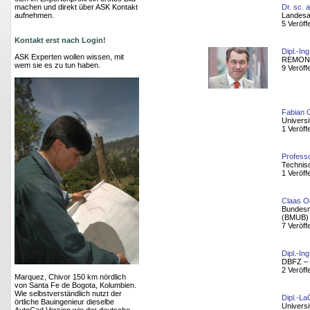
machen und direkt über ASK Kontakt
Dr. sc.
aufnehmen.
Landesa
5 Veröff
Kontakt erst nach Login!
Dipl.-In
ASK Experten wollen wissen, mit
REMOND
wem sie es zu tun haben.
9 Veröff
Fabian 
Universi
1 Veröff
Profess
Technis
1 Veröff
Claas O
Bundesmi
(BMUB)
7 Veröff
Dipl.-In
DBFZ – 
2 Veröff
Marquez, Chivor 150 km nördlich
von Santa Fe de Bogota, Kolumbien.
Wie selbstverständlich nutzt der
Dipl.-L
örtliche Bauingenieur dieselbe
Universi