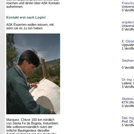
machen und direkt über ASK Kontakt
Francis
aufnehmen.
Univers
0 Veröff
Kontakt erst nach Login!
arquite
ASK Experten wollen wissen, mit
Universi
wem sie es zu tun haben.
0 Veröff
E. Olsb
Uppvidin
1 Veröff
Stephan
0 Veröff
Dr.-Ing.
Leibniz 
3 Veröff
Student
KTH (Roy
0 Veröff
Dipl.-In
Marquez, Chivor 150 km nördlich
Prof. Dr
von Santa Fe de Bogota, Kolumbien.
5 Veröff
Wie selbstverständlich nutzt der
örtliche Bauingenieur dieselbe