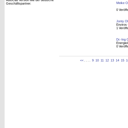
AutoCad Version wie der deutsche
Meike O
Geschäftspartner.
0 Veröff
Jonty O
Enviros 
1 Veröff
Dr.-Ing 
Energie
0 Veröff
<<
. . . .
9
10
11
12
13
14
15
1