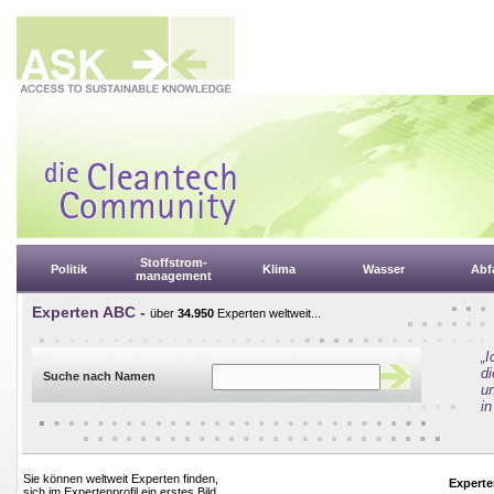
Stoffstrom-
Politik
Klima
Wasser
Abfa
management
Experten ABC -
über
34.950
Experten weltweit...
„
d
Suche nach Namen
un
in
Sie können weltweit Experten finden,
Experte
sich im Expertenprofil ein erstes Bild