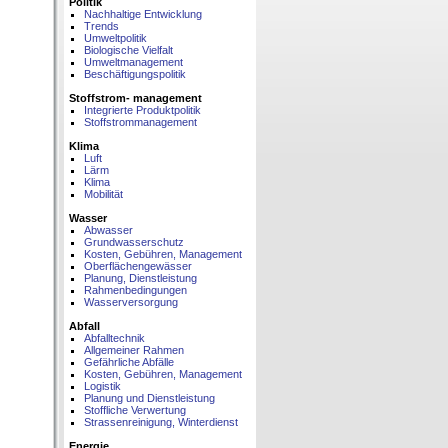
Politik
Nachhaltige Entwicklung
Trends
Umweltpolitik
Biologische Vielfalt
Umweltmanagement
Beschäftigungspolitik
Stoffstrom- management
Integrierte Produktpolitik
Stoffstrommanagement
Klima
Luft
Lärm
Klima
Mobilität
Wasser
Abwasser
Grundwasserschutz
Kosten, Gebühren, Management
Oberflächengewässer
Planung, Dienstleistung
Rahmenbedingungen
Wasserversorgung
Abfall
Abfalltechnik
Allgemeiner Rahmen
Gefährliche Abfälle
Kosten, Gebühren, Management
Logistik
Planung und Dienstleistung
Stoffliche Verwertung
Strassenreinigung, Winterdienst
Energie