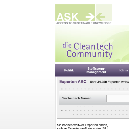
Stoffstrom-
Politik
Klima
management
Experten ABC -
über
34.950
Experten weltwe
Suche nach Namen
Sie können weltweit Experten finden,
sich im Expertenprofil ein erstes Bild