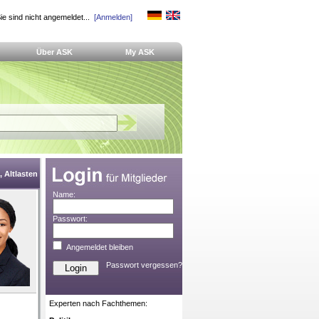
ie sind nicht angemeldet...
[Anmelden]
Über ASK
My ASK
 Altlasten
Name:
Passwort:
Angemeldet bleiben
Passwort vergessen?
Experten nach Fachthemen: