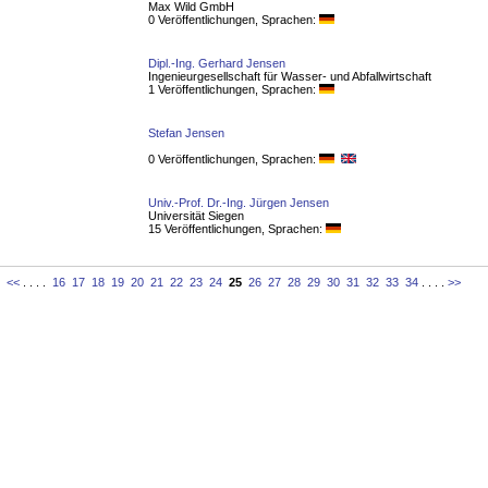
Max Wild GmbH
0 Veröffentlichungen, Sprachen:
Dipl.-Ing. Gerhard Jensen
Ingenieurgesellschaft für Wasser- und Abfallwirtschaft
1 Veröffentlichungen, Sprachen:
Stefan Jensen
0 Veröffentlichungen, Sprachen:
Univ.-Prof. Dr.-Ing. Jürgen Jensen
Universität Siegen
15 Veröffentlichungen, Sprachen:
<<
. . . .
16
17
18
19
20
21
22
23
24
25
26
27
28
29
30
31
32
33
34
. . . .
>>