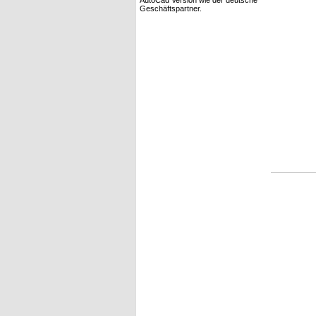
AutoCad Version wie der deutsche
Geschäftspartner.