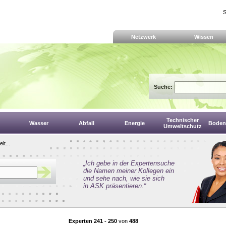
S
Netzwerk
Wissen
Suche:
Technischer
Wasser
Abfall
Energie
Boden,
Umweltschutz
it...
„Ich gebe in der Expertensuche
die Namen meiner Kollegen ein
und sehe nach, wie sie sich
in ASK präsentieren.“
Experten 241 - 250
von
488