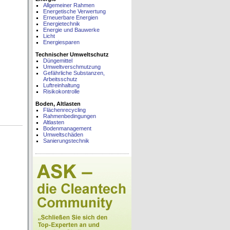
Allgemeiner Rahmen
Energetische Verwertung
Erneuerbare Energien
Energietechnik
Energie und Bauwerke
Licht
Energiesparen
Technischer Umweltschutz
Düngemittel
Umweltverschmutzung
Gefährliche Substanzen,
Arbeitsschutz
Luftreinhaltung
Risikokontrolle
Boden, Altlasten
Flächenrecycling
Rahmenbedingungen
Altlasten
Bodenmanagement
Umweltschäden
Sanierungstechnik