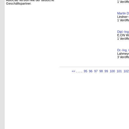
AutoCad Version wie der deutsche
1 Veröff
Geschäftspartner.
Martin D
Lindner
1 Veröff
Dipl.-In
E.ON W
1 Veröff
Dr.-Ing.
Lahmeye
3 Veröff
<<
. . . .
95
96
97
98
99
100
101
102