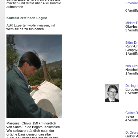
machen und direkt über ASK Kontakt
Environm
aufnehmen.
0 Veröff
Kontakt erst nach Login!
Miriam 
ASK Experten wollen wissen, mit
Öko-Inst
wem sie es zu tun haben.
3 Veröff
Björn Dr
Ruhr-Uni
Geophys
1 Veröff
Nils Dro
Helmhol
1 Veröff
Dr.-Ing.
Europäi
0 Veröff
Celine D
Irstea
4 Veröff
Marquez, Chivor 150 km nördlich
von Santa Fe de Bogota, Kolumbien.
Wie selbstverständlich nutzt der
D. Drur
örtliche Bauingenieur dieselbe
Golder 