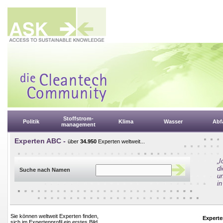
Stoffstrom-
Politik
Klima
Wasser
Abfa
management
Experten ABC -
über
34.950
Experten weltweit...
„
d
Suche nach Namen
un
in
Sie können weltweit Experten finden,
Experte
sich im Expertenprofil ein erstes Bild