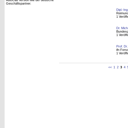
AutoCad Version wie der deutsche
Geschäftspartner.
Dipl.-In
Reimun
1 Veröff
Dr. Mic
Bundesg
1 Veröff
Prof. Dr
ifn For
1 Veröff
<<
1
2
3
4