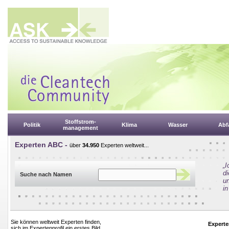
Stoffstrom-
Politik
Klima
Wasser
Abfa
management
Experten ABC -
über
34.950
Experten weltweit...
„
d
Suche nach Namen
un
in
Sie können weltweit Experten finden,
Experte
sich im Expertenprofil ein erstes Bild