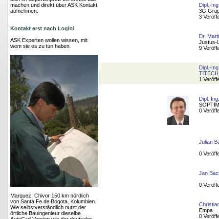
machen und direkt über ASK Kontakt
Dipl.-In
aufnehmen.
3G Gru
3 Veröff
Kontakt erst nach Login!
Dr. Mart
ASK Experten wollen wissen, mit
Justus-L
wem sie es zu tun haben.
9 Veröff
Dipl.-In
TITEC
1 Veröff
Dipl. In
SOPTIM
0 Veröff
Julian B
0 Veröff
Jan Bac
0 Veröff
Marquez, Chivor 150 km nördlich
von Santa Fe de Bogota, Kolumbien.
Christia
Wie selbstverständlich nutzt der
Empa
örtliche Bauingenieur dieselbe
0 Veröff