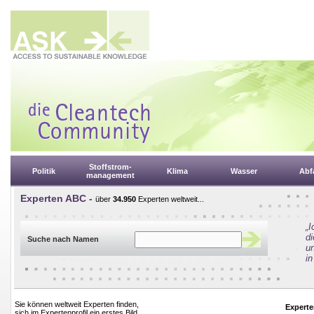
Stoffstrom-
Politik
Klima
Wasser
Abfa
management
Experten ABC -
über
34.950
Experten weltweit...
„
d
Suche nach Namen
un
in
Sie können weltweit Experten finden,
Experte
sich im Expertenprofil ein erstes Bild