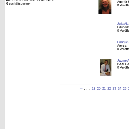
AutoCad Version wie der deutsche
Amt für 
Geschäftspartner.
0 Veröff
Julia Al
Educado
0 Veröff
Enrique 
Atersa
0 Veröff
Jaume A
BAXI C
0 Veröff
<<
. . . .
19
20
21
22
23
24
25