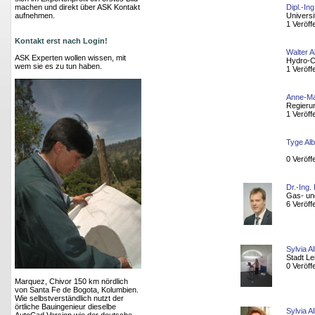
machen und direkt über ASK Kontakt
Dipl.-In
aufnehmen.
Universi
1 Veröff
Kontakt erst nach Login!
Walter A
ASK Experten wollen wissen, mit
Hydro-
wem sie es zu tun haben.
1 Veröff
Anne-Ma
Regieru
1 Veröff
Tyge Al
0 Veröff
Dr.-Ing.
Gas- un
6 Veröff
Sylvia A
Stadt Le
0 Veröff
Marquez, Chivor 150 km nördlich
von Santa Fe de Bogota, Kolumbien.
Wie selbstverständlich nutzt der
örtliche Bauingenieur dieselbe
Sylvia A